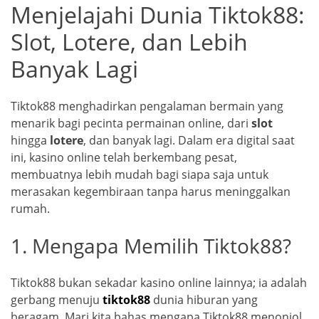
Menjelajahi Dunia Tiktok88:
Slot, Lotere, dan Lebih
Banyak Lagi
Tiktok88 menghadirkan pengalaman bermain yang
menarik bagi pecinta permainan online, dari
slot
hingga
lotere
, dan banyak lagi. Dalam era digital saat
ini, kasino online telah berkembang pesat,
membuatnya lebih mudah bagi siapa saja untuk
merasakan kegembiraan tanpa harus meninggalkan
rumah.
1. Mengapa Memilih Tiktok88?
Tiktok88 bukan sekadar kasino online lainnya; ia adalah
gerbang menuju
tiktok88
dunia hiburan yang
beragam. Mari kita bahas mengapa Tiktok88 menonjol