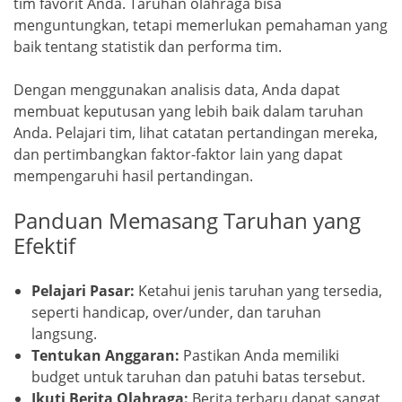
tim favorit Anda. Taruhan olahraga bisa
menguntungkan, tetapi memerlukan pemahaman yang
baik tentang statistik dan performa tim.
Dengan menggunakan analisis data, Anda dapat
membuat keputusan yang lebih baik dalam taruhan
Anda. Pelajari tim, lihat catatan pertandingan mereka,
dan pertimbangkan faktor-faktor lain yang dapat
mempengaruhi hasil pertandingan.
Panduan Memasang Taruhan yang
Efektif
Pelajari Pasar:
Ketahui jenis taruhan yang tersedia,
seperti handicap, over/under, dan taruhan
langsung.
Tentukan Anggaran:
Pastikan Anda memiliki
budget untuk taruhan dan patuhi batas tersebut.
Ikuti Berita Olahraga:
Berita terbaru dapat sangat