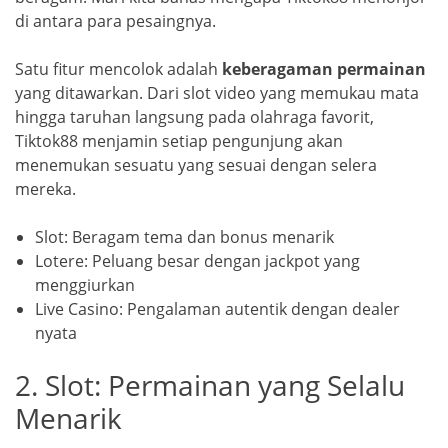
di antara para pesaingnya.
Satu fitur mencolok adalah
keberagaman permainan
yang ditawarkan. Dari slot video yang memukau mata
hingga taruhan langsung pada olahraga favorit,
Tiktok88 menjamin setiap pengunjung akan
menemukan sesuatu yang sesuai dengan selera
mereka.
Slot: Beragam tema dan bonus menarik
Lotere: Peluang besar dengan jackpot yang
menggiurkan
Live Casino: Pengalaman autentik dengan dealer
nyata
2. Slot: Permainan yang Selalu
Menarik