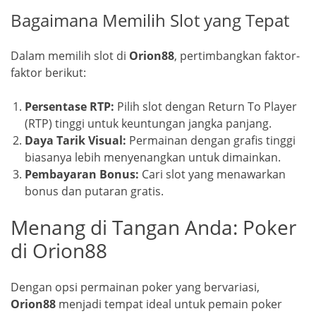
Bagaimana Memilih Slot yang Tepat
Dalam memilih slot di
Orion88
, pertimbangkan faktor-
faktor berikut:
Persentase RTP:
Pilih slot dengan Return To Player
(RTP) tinggi untuk keuntungan jangka panjang.
Daya Tarik Visual:
Permainan dengan grafis tinggi
biasanya lebih menyenangkan untuk dimainkan.
Pembayaran Bonus:
Cari slot yang menawarkan
bonus dan putaran gratis.
Menang di Tangan Anda: Poker
di Orion88
Dengan opsi permainan poker yang bervariasi,
Orion88
menjadi tempat ideal untuk pemain poker