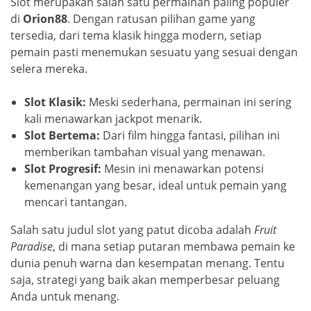
Slot merupakan salah satu permainan paling populer
di
Orion88
. Dengan ratusan pilihan game yang
tersedia, dari tema klasik hingga modern, setiap
pemain pasti menemukan sesuatu yang sesuai dengan
selera mereka.
Slot Klasik:
Meski sederhana, permainan ini sering
kali menawarkan jackpot menarik.
Slot Bertema:
Dari film hingga fantasi, pilihan ini
memberikan tambahan visual yang menawan.
Slot Progresif:
Mesin ini menawarkan potensi
kemenangan yang besar, ideal untuk pemain yang
mencari tantangan.
Salah satu judul slot yang patut dicoba adalah
Fruit
Paradise
, di mana setiap putaran membawa pemain ke
dunia penuh warna dan kesempatan menang. Tentu
saja, strategi yang baik akan memperbesar peluang
Anda untuk menang.