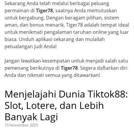
Sekarang Anda telah melalui berbagai peluang
permainan di
Tiger78
, saatnya Anda memutuskan
untuk bergabung. Dengan beragam pilihan, sistem
aman, dan bonus menarik, Tiger78 adalah tempat ideal
untuk menikmati pengalaman taruhan online yang luar
biasa. Unduh aplikasi sekarang dan mulailah
petualangan judi Anda!
Jangan lewatkan kesempatan untuk menjadi salah satu
pemenang berikutnya di
Tiger78
. Segera daftarkan diri
Anda dan nikmati semua yang ditawarkan!
Menjelajahi Dunia Tiktok88:
Slot, Lotere, dan Lebih
Banyak Lagi
15 November 2025