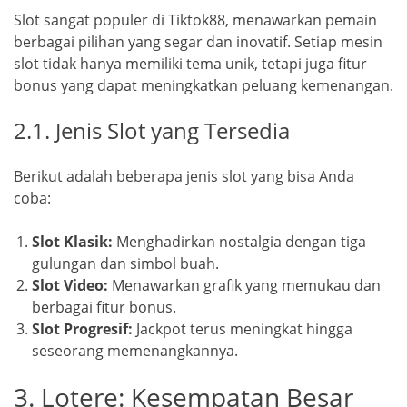
Slot sangat populer di Tiktok88, menawarkan pemain
berbagai pilihan yang segar dan inovatif. Setiap mesin
slot tidak hanya memiliki tema unik, tetapi juga fitur
bonus yang dapat meningkatkan peluang kemenangan.
2.1. Jenis Slot yang Tersedia
Berikut adalah beberapa jenis slot yang bisa Anda
coba:
Slot Klasik:
Menghadirkan nostalgia dengan tiga
gulungan dan simbol buah.
Slot Video:
Menawarkan grafik yang memukau dan
berbagai fitur bonus.
Slot Progresif:
Jackpot terus meningkat hingga
seseorang memenangkannya.
3. Lotere: Kesempatan Besar