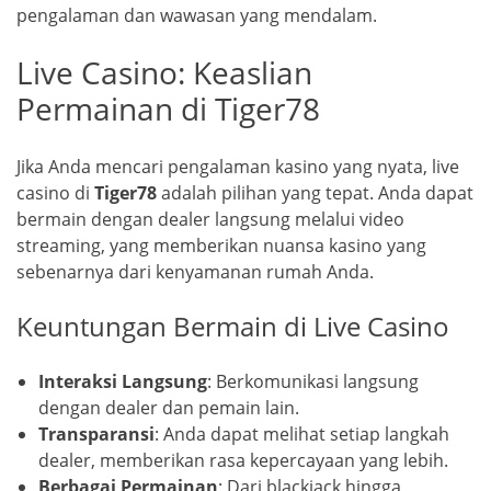
pengalaman dan wawasan yang mendalam.
Live Casino: Keaslian
Permainan di Tiger78
Jika Anda mencari pengalaman kasino yang nyata, live
casino di
Tiger78
adalah pilihan yang tepat. Anda dapat
bermain dengan dealer langsung melalui video
streaming, yang memberikan nuansa kasino yang
sebenarnya dari kenyamanan rumah Anda.
Keuntungan Bermain di Live Casino
Interaksi Langsung
: Berkomunikasi langsung
dengan dealer dan pemain lain.
Transparansi
: Anda dapat melihat setiap langkah
dealer, memberikan rasa kepercayaan yang lebih.
Berbagai Permainan
: Dari blackjack hingga