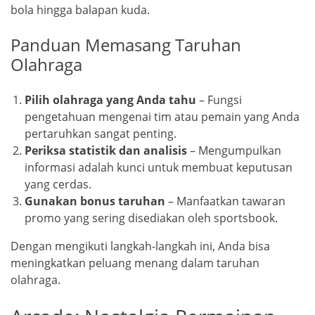
bola hingga balapan kuda.
Panduan Memasang Taruhan
Olahraga
Pilih olahraga yang Anda tahu
– Fungsi
pengetahuan mengenai tim atau pemain yang Anda
pertaruhkan sangat penting.
Periksa statistik dan analisis
– Mengumpulkan
informasi adalah kunci untuk membuat keputusan
yang cerdas.
Gunakan bonus taruhan
– Manfaatkan tawaran
promo yang sering disediakan oleh sportsbook.
Dengan mengikuti langkah-langkah ini, Anda bisa
meningkatkan peluang menang dalam taruhan
olahraga.