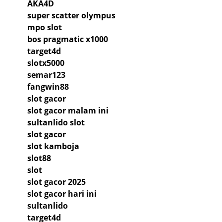
AKA4D
super scatter olympus
mpo slot
bos pragmatic x1000
target4d
slotx5000
semar123
fangwin88
slot gacor
slot gacor malam ini
sultanlido slot
slot gacor
slot kamboja
slot88
slot
slot gacor 2025
slot gacor hari ini
sultanlido
target4d