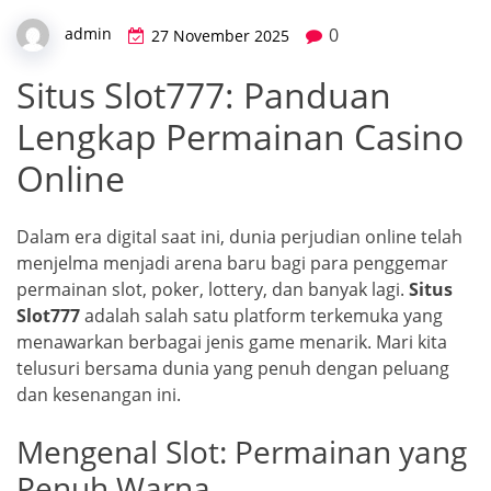
0
admin
27 November 2025
Situs Slot777: Panduan
Lengkap Permainan Casino
Online
Dalam era digital saat ini, dunia perjudian online telah
menjelma menjadi arena baru bagi para penggemar
permainan slot, poker, lottery, dan banyak lagi.
Situs
Slot777
adalah salah satu platform terkemuka yang
menawarkan berbagai jenis game menarik. Mari kita
telusuri bersama dunia yang penuh dengan peluang
dan kesenangan ini.
Mengenal Slot: Permainan yang
Penuh Warna