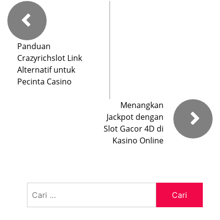
Panduan
Crazyrichslot Link
Alternatif untuk
Pecinta Casino
Menangkan
Jackpot dengan
Slot Gacor 4D di
Kasino Online
Cari
untuk: