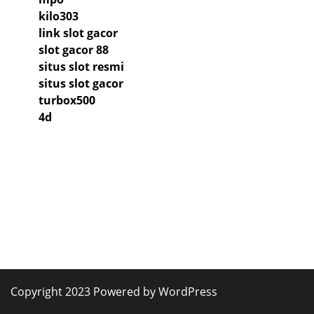
kilo303
link slot gacor
slot gacor 88
situs slot resmi
situs slot gacor
turbox500
4d
Copyright 2023 Powered by WordPress