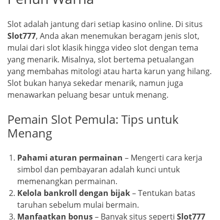
Slot adalah jantung dari setiap kasino online. Di situs
Slot777
, Anda akan menemukan beragam jenis slot,
mulai dari slot klasik hingga video slot dengan tema
yang menarik. Misalnya, slot bertema petualangan
yang membahas mitologi atau harta karun yang hilang.
Slot bukan hanya sekedar menarik, namun juga
menawarkan peluang besar untuk menang.
Pemain Slot Pemula: Tips untuk
Menang
Pahami aturan permainan
– Mengerti cara kerja
simbol dan pembayaran adalah kunci untuk
memenangkan permainan.
Kelola bankroll dengan bijak
– Tentukan batas
taruhan sebelum mulai bermain.
Manfaatkan bonus
– Banyak situs seperti
Slot777