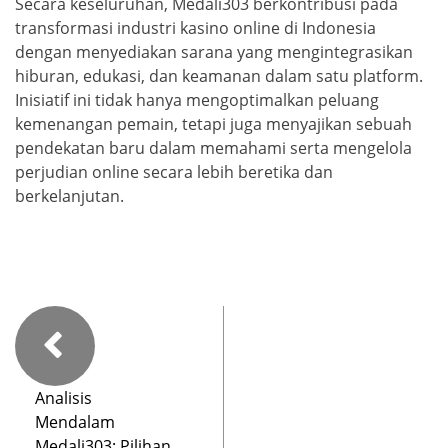
Secara keseluruhan, Medali303 berkontribusi pada
transformasi industri kasino online di Indonesia
dengan menyediakan sarana yang mengintegrasikan
hiburan, edukasi, dan keamanan dalam satu platform.
Inisiatif ini tidak hanya mengoptimalkan peluang
kemenangan pemain, tetapi juga menyajikan sebuah
pendekatan baru dalam memahami serta mengelola
perjudian online secara lebih beretika dan
berkelanjutan.
Analisis
Mendalam
Medali303: Pilihan