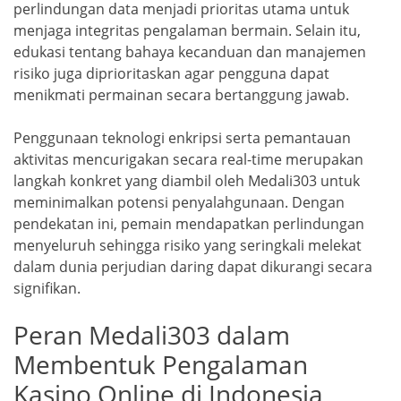
perlindungan data menjadi prioritas utama untuk
menjaga integritas pengalaman bermain. Selain itu,
edukasi tentang bahaya kecanduan dan manajemen
risiko juga diprioritaskan agar pengguna dapat
menikmati permainan secara bertanggung jawab.
Penggunaan teknologi enkripsi serta pemantauan
aktivitas mencurigakan secara real-time merupakan
langkah konkret yang diambil oleh Medali303 untuk
meminimalkan potensi penyalahgunaan. Dengan
pendekatan ini, pemain mendapatkan perlindungan
menyeluruh sehingga risiko yang seringkali melekat
dalam dunia perjudian daring dapat dikurangi secara
signifikan.
Peran Medali303 dalam
Membentuk Pengalaman
Kasino Online di Indonesia