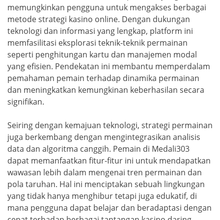
memungkinkan pengguna untuk mengakses berbagai
metode strategi kasino online. Dengan dukungan
teknologi dan informasi yang lengkap, platform ini
memfasilitasi eksplorasi teknik-teknik permainan
seperti penghitungan kartu dan manajemen modal
yang efisien. Pendekatan ini membantu memperdalam
pemahaman pemain terhadap dinamika permainan
dan meningkatkan kemungkinan keberhasilan secara
signifikan.
Seiring dengan kemajuan teknologi, strategi permainan
juga berkembang dengan mengintegrasikan analisis
data dan algoritma canggih. Pemain di Medali303
dapat memanfaatkan fitur-fitur ini untuk mendapatkan
wawasan lebih dalam mengenai tren permainan dan
pola taruhan. Hal ini menciptakan sebuah lingkungan
yang tidak hanya menghibur tetapi juga edukatif, di
mana pengguna dapat belajar dan beradaptasi dengan
cepat terhadap berbagai tantangan kasino daring.