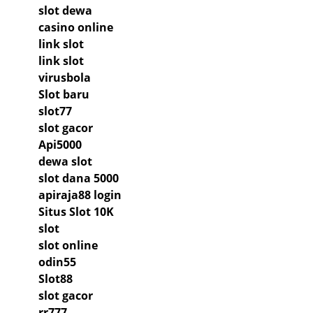
slot dewa
casino online
link slot
link slot
virusbola
Slot baru
slot77
slot gacor
Api5000
dewa slot
slot dana 5000
apiraja88 login
Situs Slot 10K
slot
slot online
odin55
Slot88
slot gacor
rr777