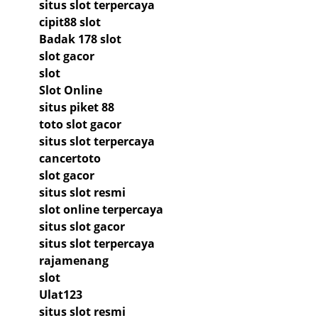
situs slot terpercaya
cipit88 slot
Badak 178 slot
slot gacor
slot
Slot Online
situs piket 88
toto slot gacor
situs slot terpercaya
cancertoto
slot gacor
situs slot resmi
slot online terpercaya
situs slot gacor
situs slot terpercaya
rajamenang
slot
Ulat123
situs slot resmi