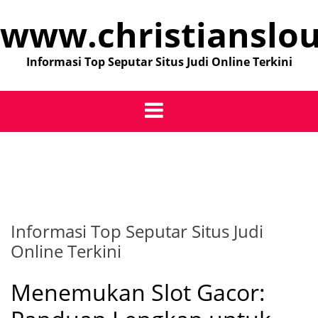
Skip
www.christianslo
to
content
Informasi Top Seputar Situs Judi Online Terkini
Informasi Top Seputar Situs Judi
Online Terkini
Menemukan Slot Gacor: