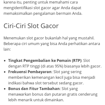
karena itu, penting untuk memahami cara
mengidentifikasi slot gacor agar Anda dapat
memaksimalkan pengalaman bermain Anda.
Ciri-Ciri Slot Gacor
Menemukan slot gacor bukanlah hal yang mustahil.
Beberapa ciri umum yang bisa Anda perhatikan antara
lain:
Tingkat Pengembalian ke Pemain (RTP)
: Slot
dengan RTP tinggi (di atas 95%) biasanya lebih gacor.
Frekuensi Pembayaran
: Slot yang sering
memberikan kemenangan kecil juga bisa menjadi
indikasi bahwa slot tersebut sedang gacor.
Bonus dan Fitur Tambahan
: Slot yang
menawarkan bonus dan putaran gratis cenderung
lebih menarik untuk dimainkan.