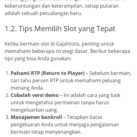
keberuntungan dan keterampilan, setiap putaran
adalah sebuah petualangan baru.
1.2. Tips Memilih Slot yang Tepat
Ketika bermain slot di Gajahtoto, penting untuk
memahami beberapa strategi dasar. Berikut beberapa
tips yang bisa Anda gunakan:
Pahami RTP (Return to Player)
– Sebelum bermain,
cari tahu persen RTP untuk memahami peluang
menang Anda.
Cobalah versi demo
– Ini adalah cara yang baik
untuk mengetahui permainan tanpa harus
mengeluarkan uang.
Manajemen bankroll
– Tetapkan batas
pengeluaran Anda untuk menjaga pengalaman
bermain tetap menyenangkan.