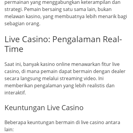
permainan yang menggabungkan keterampilan dan
strategi. Pemain bersaing satu sama lain, bukan
melawan kasino, yang membuatnya lebih menarik bagi
sebagian orang.
Live Casino: Pengalaman Real-
Time
Saat ini, banyak kasino online menawarkan fitur live
casino, di mana pemain dapat bermain dengan dealer
secara langsung melalui streaming video. Ini
memberikan pengalaman yang lebih realistis dan
interaktif.
Keuntungan Live Casino
Beberapa keuntungan bermain di live casino antara
lain: