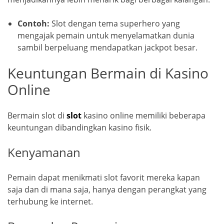
Contoh:
Slot dengan tema superhero yang
mengajak pemain untuk menyelamatkan dunia
sambil berpeluang mendapatkan jackpot besar.
Keuntungan Bermain di Kasino
Online
Bermain slot di
slot
kasino online memiliki beberapa
keuntungan dibandingkan kasino fisik.
Kenyamanan
Pemain dapat menikmati slot favorit mereka kapan
saja dan di mana saja, hanya dengan perangkat yang
terhubung ke internet.