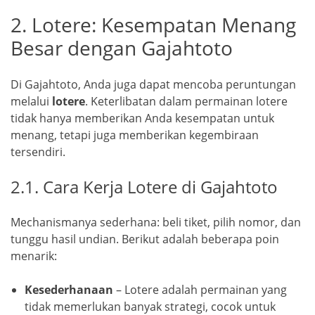
2. Lotere: Kesempatan Menang
Besar dengan Gajahtoto
Di Gajahtoto, Anda juga dapat mencoba peruntungan
melalui
lotere
. Keterlibatan dalam permainan lotere
tidak hanya memberikan Anda kesempatan untuk
menang, tetapi juga memberikan kegembiraan
tersendiri.
2.1. Cara Kerja Lotere di Gajahtoto
Mechanismanya sederhana: beli tiket, pilih nomor, dan
tunggu hasil undian. Berikut adalah beberapa poin
menarik:
Kesederhanaan
– Lotere adalah permainan yang
tidak memerlukan banyak strategi, cocok untuk