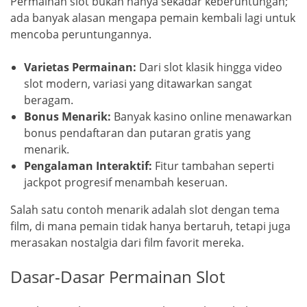
Permainan slot bukan hanya sekadar keberuntungan;
ada banyak alasan mengapa pemain kembali lagi untuk
mencoba peruntungannya.
Varietas Permainan:
Dari slot klasik hingga video
slot modern, variasi yang ditawarkan sangat
beragam.
Bonus Menarik:
Banyak kasino online menawarkan
bonus pendaftaran dan putaran gratis yang
menarik.
Pengalaman Interaktif:
Fitur tambahan seperti
jackpot progresif menambah keseruan.
Salah satu contoh menarik adalah slot dengan tema
film, di mana pemain tidak hanya bertaruh, tetapi juga
merasakan nostalgia dari film favorit mereka.
Dasar-Dasar Permainan Slot