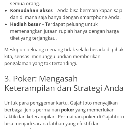
semua orang.
Kemudahan akses
– Anda bisa bermain kapan saja
dan di mana saja hanya dengan smartphone Anda.
Hadiah besar
– Terdapat peluang untuk
memenangkan jutaan rupiah hanya dengan harga
tiket yang terjangkau.
Meskipun peluang menang tidak selalu berada di pihak
kita, sensasi menunggu undian memberikan
pengalaman yang tak tertandingi.
3. Poker: Mengasah
Keterampilan dan Strategi Anda
Untuk para penggemar kartu, Gajahtoto menyajikan
berbagai jenis permainan
poker
yang memerlukan
taktik dan keterampilan. Permainan-poker di Gajahtoto
bisa menjadi sarana latihan yang efektif dan