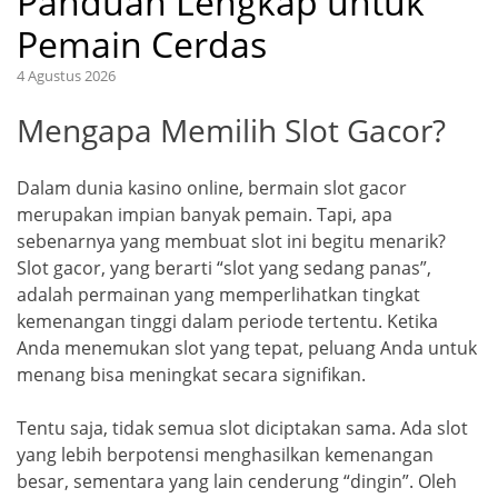
Panduan Lengkap untuk
Pemain Cerdas
4 Agustus 2026
Mengapa Memilih Slot Gacor?
Dalam dunia kasino online, bermain slot gacor
merupakan impian banyak pemain. Tapi, apa
sebenarnya yang membuat slot ini begitu menarik?
Slot gacor, yang berarti “slot yang sedang panas”,
adalah permainan yang memperlihatkan tingkat
kemenangan tinggi dalam periode tertentu. Ketika
Anda menemukan slot yang tepat, peluang Anda untuk
menang bisa meningkat secara signifikan.
Tentu saja, tidak semua slot diciptakan sama. Ada slot
yang lebih berpotensi menghasilkan kemenangan
besar, sementara yang lain cenderung “dingin”. Oleh