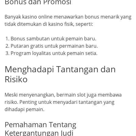
Bonus dan Promosi
Banyak kasino online menawarkan bonus menarik yang
tidak ditemukan di kasino fisik, seperti:
Bonus sambutan untuk pemain baru.
Putaran gratis untuk permainan baru.
Program loyalitas untuk pemain setia.
Menghadapi Tantangan dan
Risiko
Meski menyenangkan, bermain slot juga membawa
risiko. Penting untuk menyadari tantangan yang
dihadapi pemain.
Pemahaman Tentang
Ketergantungan Judi