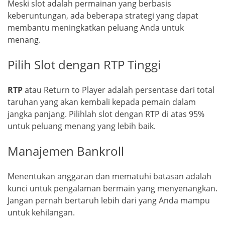
Meski slot adalah permainan yang berbasis
keberuntungan, ada beberapa strategi yang dapat
membantu meningkatkan peluang Anda untuk
menang.
Pilih Slot dengan RTP Tinggi
RTP
atau Return to Player adalah persentase dari total
taruhan yang akan kembali kepada pemain dalam
jangka panjang. Pilihlah slot dengan RTP di atas 95%
untuk peluang menang yang lebih baik.
Manajemen Bankroll
Menentukan anggaran dan mematuhi batasan adalah
kunci untuk pengalaman bermain yang menyenangkan.
Jangan pernah bertaruh lebih dari yang Anda mampu
untuk kehilangan.