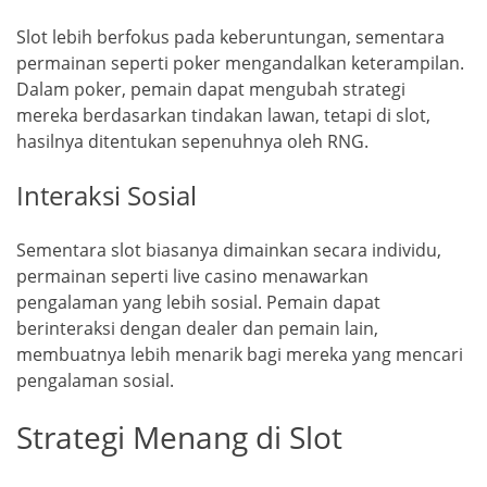
Slot lebih berfokus pada keberuntungan, sementara
permainan seperti poker mengandalkan keterampilan.
Dalam poker, pemain dapat mengubah strategi
mereka berdasarkan tindakan lawan, tetapi di slot,
hasilnya ditentukan sepenuhnya oleh RNG.
Interaksi Sosial
Sementara slot biasanya dimainkan secara individu,
permainan seperti live casino menawarkan
pengalaman yang lebih sosial. Pemain dapat
berinteraksi dengan dealer dan pemain lain,
membuatnya lebih menarik bagi mereka yang mencari
pengalaman sosial.
Strategi Menang di Slot