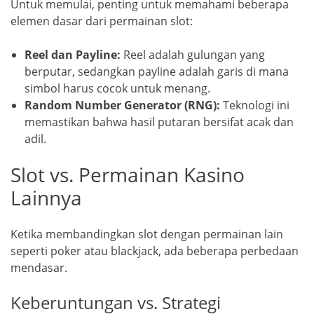
Untuk memulai, penting untuk memahami beberapa
elemen dasar dari permainan slot:
Reel dan Payline:
Reel adalah gulungan yang
berputar, sedangkan payline adalah garis di mana
simbol harus cocok untuk menang.
Random Number Generator (RNG):
Teknologi ini
memastikan bahwa hasil putaran bersifat acak dan
adil.
Slot vs. Permainan Kasino
Lainnya
Ketika membandingkan slot dengan permainan lain
seperti poker atau blackjack, ada beberapa perbedaan
mendasar.
Keberuntungan vs. Strategi