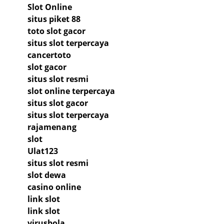
Slot Online
situs piket 88
toto slot gacor
situs slot terpercaya
cancertoto
slot gacor
situs slot resmi
slot online terpercaya
situs slot gacor
situs slot terpercaya
rajamenang
slot
Ulat123
situs slot resmi
slot dewa
casino online
link slot
link slot
virusbola