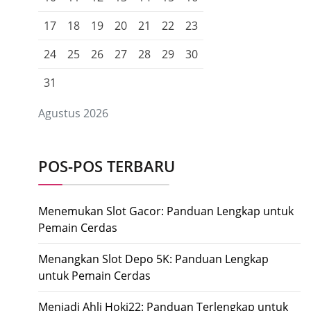
17
18
19
20
21
22
23
24
25
26
27
28
29
30
31
Agustus 2026
POS-POS TERBARU
Menemukan Slot Gacor: Panduan Lengkap untuk
Pemain Cerdas
Menangkan Slot Depo 5K: Panduan Lengkap
untuk Pemain Cerdas
Menjadi Ahli Hoki22: Panduan Terlengkap untuk