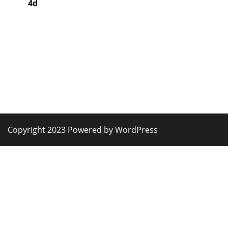
4d
Copyright 2023 Powered by WordPress