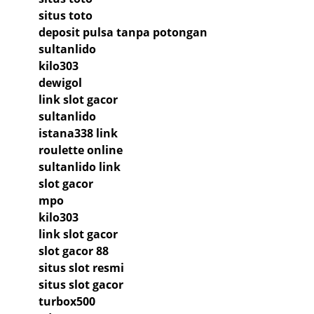
situs toto
deposit pulsa tanpa potongan
sultanlido
kilo303
dewigol
link slot gacor
sultanlido
istana338 link
roulette online
sultanlido link
slot gacor
mpo
kilo303
link slot gacor
slot gacor 88
situs slot resmi
situs slot gacor
turbox500