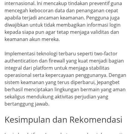
internasional. Ini mencakup tindakan preventif guna
mencegah kebocoran data dan penanganan cepat
apabila terjadi ancaman keamanan. Pengguna juga
diwajibkan untuk tidak membagikan informasi login
kepada siapa pun agar tetap menjaga validitas dan
keamanan akun mereka.
Implementasi teknologi terbaru seperti two-factor
authentication dan firewall yang kuat menjadi bagian
integral dari platform untuk menjaga stabilitas
operasional serta kepercayaan penggunanya. Dengan
sistem keamanan yang terus diperbarui, Jepangbet
berhasil menciptakan lingkungan bermain yang aman
sekaligus mendukung aktivitas perjudian yang
bertanggung jawab.
Kesimpulan dan Rekomendasi