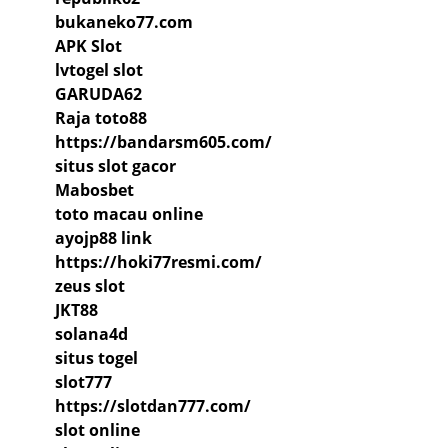
bukaneko77.com
APK Slot
lvtogel slot
GARUDA62
Raja toto88
https://bandarsm605.com/
situs slot gacor
Mabosbet
toto macau online
ayojp88 link
https://hoki77resmi.com/
zeus slot
JKT88
solana4d
situs togel
slot777
https://slotdan777.com/
slot online