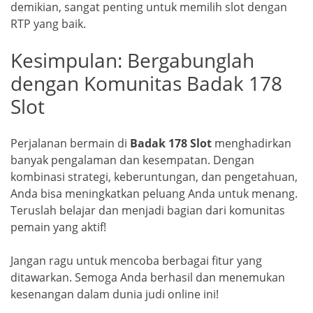
demikian, sangat penting untuk memilih slot dengan
RTP yang baik.
Kesimpulan: Bergabunglah
dengan Komunitas Badak 178
Slot
Perjalanan bermain di
Badak 178 Slot
menghadirkan
banyak pengalaman dan kesempatan. Dengan
kombinasi strategi, keberuntungan, dan pengetahuan,
Anda bisa meningkatkan peluang Anda untuk menang.
Teruslah belajar dan menjadi bagian dari komunitas
pemain yang aktif!
Jangan ragu untuk mencoba berbagai fitur yang
ditawarkan. Semoga Anda berhasil dan menemukan
kesenangan dalam dunia judi online ini!