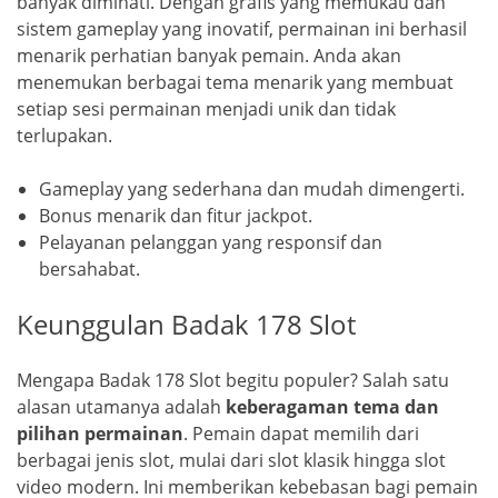
banyak diminati. Dengan grafis yang memukau dan
sistem gameplay yang inovatif, permainan ini berhasil
menarik perhatian banyak pemain. Anda akan
menemukan berbagai tema menarik yang membuat
setiap sesi permainan menjadi unik dan tidak
terlupakan.
Gameplay yang sederhana dan mudah dimengerti.
Bonus menarik dan fitur jackpot.
Pelayanan pelanggan yang responsif dan
bersahabat.
Keunggulan Badak 178 Slot
Mengapa Badak 178 Slot begitu populer? Salah satu
alasan utamanya adalah
keberagaman tema dan
pilihan permainan
. Pemain dapat memilih dari
berbagai jenis slot, mulai dari slot klasik hingga slot
video modern. Ini memberikan kebebasan bagi pemain