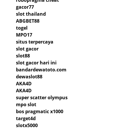
gacor77
slot thailand
ABGBET88
togel
MPO17
situs terpercaya
slot gacor
slot88
slot gacor hari ini
bandardewatoto.com
dewaslot88
AKA4D
AKA4D
super scatter olympus
mpo slot
bos pragmatic x1000
target4d
slotx5000