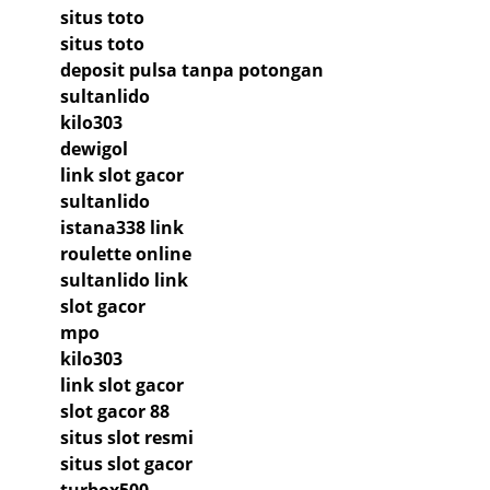
situs toto
situs toto
deposit pulsa tanpa potongan
sultanlido
kilo303
dewigol
link slot gacor
sultanlido
istana338 link
roulette online
sultanlido link
slot gacor
mpo
kilo303
link slot gacor
slot gacor 88
situs slot resmi
situs slot gacor
turbox500