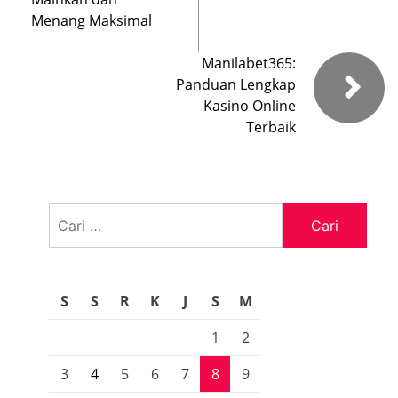
Menang Maksimal
Manilabet365:
Panduan Lengkap
Kasino Online
Terbaik
Cari
untuk:
S
S
R
K
J
S
M
1
2
3
4
5
6
7
8
9