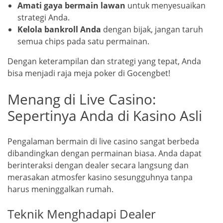
Amati gaya bermain lawan
untuk menyesuaikan
strategi Anda.
Kelola bankroll Anda
dengan bijak, jangan taruh
semua chips pada satu permainan.
Dengan keterampilan dan strategi yang tepat, Anda
bisa menjadi raja meja poker di Gocengbet!
Menang di Live Casino:
Sepertinya Anda di Kasino Asli
Pengalaman bermain di live casino sangat berbeda
dibandingkan dengan permainan biasa. Anda dapat
berinteraksi dengan dealer secara langsung dan
merasakan atmosfer kasino sesungguhnya tanpa
harus meninggalkan rumah.
Teknik Menghadapi Dealer