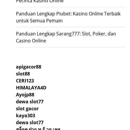
Pecinta Kasino Online
Panduan Lengkap Piubet: Kasino Online Terbaik
untuk Semua Pemain
Panduan Lengkap Sarang777: Slot, Poker, dan
Casino Online
apigacor88
slot88
CERI123
HIMALAYA4D
Ayojp88
dewa slot77
slot gacor
kaya303
dewa slot77
สล็อต ฝาก ท รู้ วอ เลท