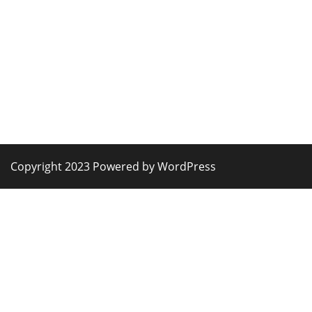
Copyright 2023 Powered by WordPress