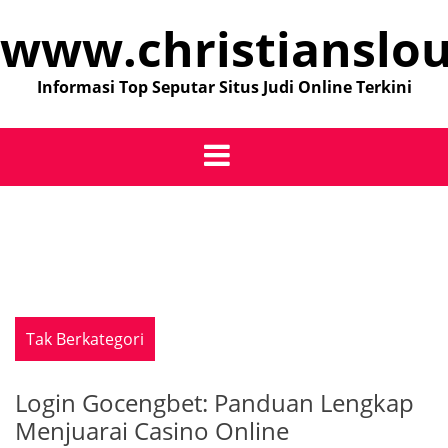
Skip
www.christianslo
to
content
Informasi Top Seputar Situs Judi Online Terkini
Tak Berkategori
Login Gocengbet: Panduan Lengkap
Menjuarai Casino Online