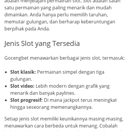
adalah menjelajahi permainan slot. Slot adalah salah
satu permainan yang paling menarik dan mudah
dimainkan. Anda hanya perlu memilih taruhan,
memutar gulungan, dan berharap keberuntungan
berpihak pada Anda.
Jenis Slot yang Tersedia
Gocengbet menawarkan berbagai jenis slot, termasuk:
Slot klasik:
Permainan simpel dengan tiga
gulungan.
Slot video:
Lebih modern dengan grafik yang
menarik dan banyak paylines.
Slot progresif:
Di mana jackpot terus meningkat
hingga seseorang memenangkannya.
Setiap jenis slot memiliki keunikannya masing-masing,
menawarkan cara berbeda untuk menang. Cobalah