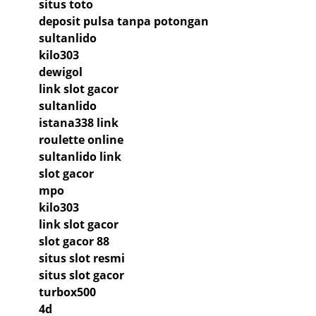
situs toto
deposit pulsa tanpa potongan
sultanlido
kilo303
dewigol
link slot gacor
sultanlido
istana338 link
roulette online
sultanlido link
slot gacor
mpo
kilo303
link slot gacor
slot gacor 88
situs slot resmi
situs slot gacor
turbox500
4d