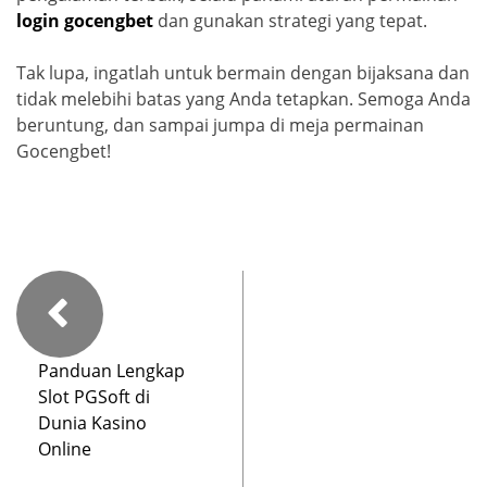
login gocengbet
dan gunakan strategi yang tepat.
Tak lupa, ingatlah untuk bermain dengan bijaksana dan
tidak melebihi batas yang Anda tetapkan. Semoga Anda
beruntung, dan sampai jumpa di meja permainan
Gocengbet!
Panduan Lengkap
Slot PGSoft di
Dunia Kasino
Online