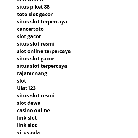
situs piket 88
toto slot gacor
situs slot terpercaya
cancertoto
slot gacor
situs slot resmi
slot online terpercaya
situs slot gacor
situs slot terpercaya
rajamenang
slot
Ulat123
situs slot resmi
slot dewa
casino online
link slot
link slot
virusbola