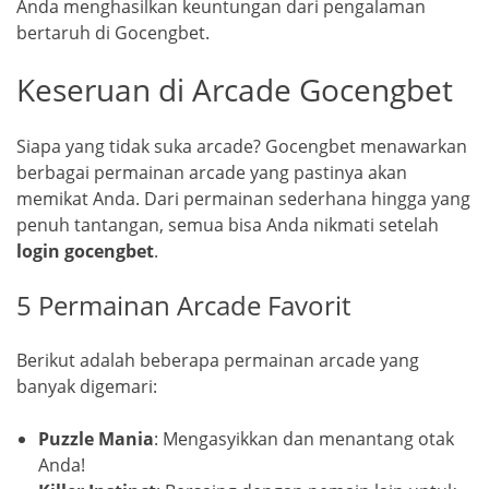
Anda menghasilkan keuntungan dari pengalaman
bertaruh di Gocengbet.
Keseruan di Arcade Gocengbet
Siapa yang tidak suka arcade? Gocengbet menawarkan
berbagai permainan arcade yang pastinya akan
memikat Anda. Dari permainan sederhana hingga yang
penuh tantangan, semua bisa Anda nikmati setelah
login gocengbet
.
5 Permainan Arcade Favorit
Berikut adalah beberapa permainan arcade yang
banyak digemari:
Puzzle Mania
: Mengasyikkan dan menantang otak
Anda!