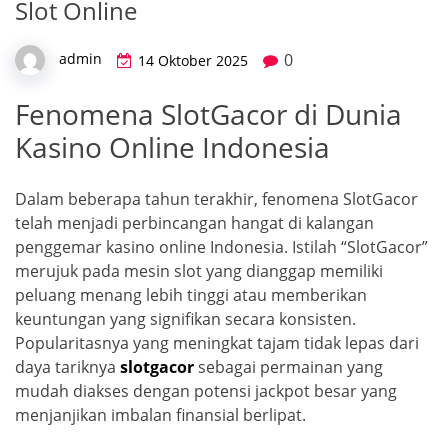
Slot Online
0
admin
14 Oktober 2025
Fenomena SlotGacor di Dunia
Kasino Online Indonesia
Dalam beberapa tahun terakhir, fenomena SlotGacor
telah menjadi perbincangan hangat di kalangan
penggemar kasino online Indonesia. Istilah “SlotGacor”
merujuk pada mesin slot yang dianggap memiliki
peluang menang lebih tinggi atau memberikan
keuntungan yang signifikan secara konsisten.
Popularitasnya yang meningkat tajam tidak lepas dari
daya tariknya
slotgacor
sebagai permainan yang
mudah diakses dengan potensi jackpot besar yang
menjanjikan imbalan finansial berlipat.