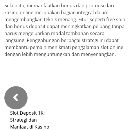
Selain itu, memanfaatkan bonus dan promosi dari
kasino online merupakan bagian integral dalam
mengembangkan teknik menang. Fitur seperti free spin
dan bonus deposit dapat meningkatkan peluang tanpa
harus mengeluarkan modal tambahan secara
langsung. Penggabungan berbagai strategi ini dapat
membantu pemain menikmati pengalaman slot online
dengan lebih menguntungkan dan menyenangkan.
Slot Deposit 1K:
Strategi dan
Manfaat di Kasino