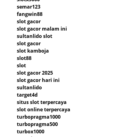
semar123
fangwin88
slot gacor
slot gacor malam ini
sultanlido slot
slot gacor
slot kamboja
slot88
slot
slot gacor 2025
slot gacor hari ini
sultanlido
target4d
situs slot terpercaya
slot online terpercaya
turbopragma1000
turbopragma500
turbox1000