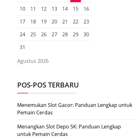
10
11
12
13
14
15
16
17
18
19
20
21
22
23
24
25
26
27
28
29
30
31
Agustus 2026
POS-POS TERBARU
Menemukan Slot Gacor: Panduan Lengkap untuk
Pemain Cerdas
Menangkan Slot Depo 5K: Panduan Lengkap
untuk Pemain Cerdas