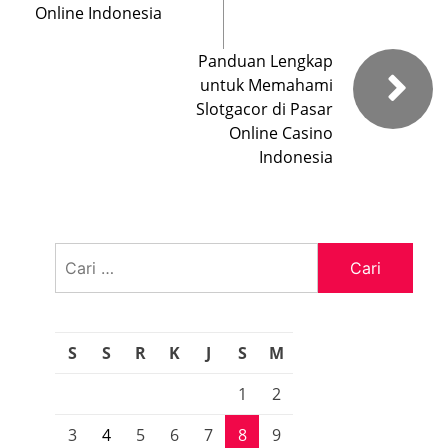
Online Indonesia
Panduan Lengkap
untuk Memahami
Slotgacor di Pasar
Online Casino
Indonesia
Cari
untuk:
S
S
R
K
J
S
M
1
2
3
4
5
6
7
8
9