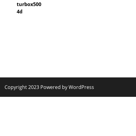
turbox500
4d
Copyright 2023 Powered by WordPress