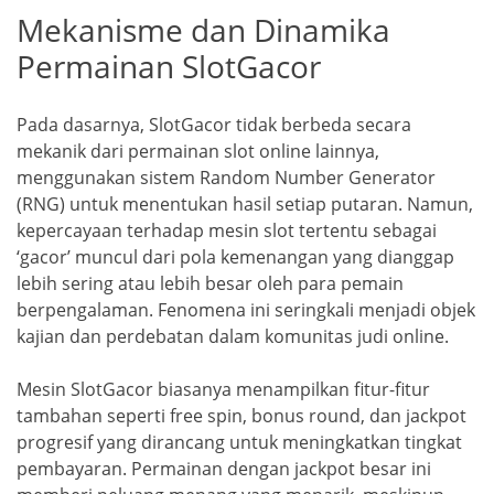
Mekanisme dan Dinamika
Permainan SlotGacor
Pada dasarnya, SlotGacor tidak berbeda secara
mekanik dari permainan slot online lainnya,
menggunakan sistem Random Number Generator
(RNG) untuk menentukan hasil setiap putaran. Namun,
kepercayaan terhadap mesin slot tertentu sebagai
‘gacor’ muncul dari pola kemenangan yang dianggap
lebih sering atau lebih besar oleh para pemain
berpengalaman. Fenomena ini seringkali menjadi objek
kajian dan perdebatan dalam komunitas judi online.
Mesin SlotGacor biasanya menampilkan fitur-fitur
tambahan seperti free spin, bonus round, dan jackpot
progresif yang dirancang untuk meningkatkan tingkat
pembayaran. Permainan dengan jackpot besar ini