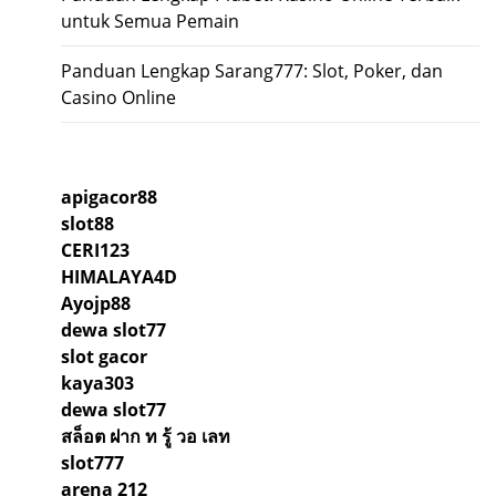
untuk Semua Pemain
Panduan Lengkap Sarang777: Slot, Poker, dan
Casino Online
apigacor88
slot88
CERI123
HIMALAYA4D
Ayojp88
dewa slot77
slot gacor
kaya303
dewa slot77
สล็อต ฝาก ท รู้ วอ เลท
slot777
arena 212