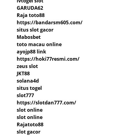
lvtogel slot
GARUDA62
Raja toto88
https://bandarsm605.com/
situs slot gacor
Mabosbet
toto macau online
ayojp88 link
https://hoki77resmi.com/
zeus slot
JKT88
solana4d
situs togel
slot777
https://slotdan777.com/
slot online
slot online
Rajatoto88
slot gacor