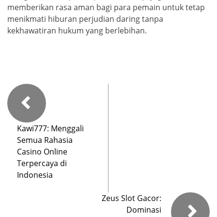
memberikan rasa aman bagi para pemain untuk tetap
menikmati hiburan perjudian daring tanpa
kekhawatiran hukum yang berlebihan.
Kawi777: Menggali
Semua Rahasia
Casino Online
Terpercaya di
Indonesia
Zeus Slot Gacor:
Dominasi