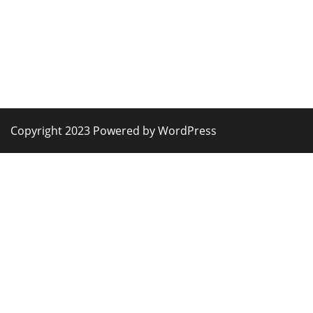
Copyright 2023 Powered by WordPress