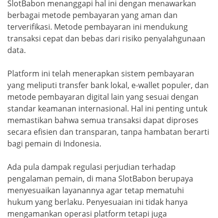
SlotBabon menanggapi hal ini dengan menawarkan
berbagai metode pembayaran yang aman dan
terverifikasi. Metode pembayaran ini mendukung
transaksi cepat dan bebas dari risiko penyalahgunaan
data.
Platform ini telah menerapkan sistem pembayaran
yang meliputi transfer bank lokal, e-wallet populer, dan
metode pembayaran digital lain yang sesuai dengan
standar keamanan internasional. Hal ini penting untuk
memastikan bahwa semua transaksi dapat diproses
secara efisien dan transparan, tanpa hambatan berarti
bagi pemain di Indonesia.
Ada pula dampak regulasi perjudian terhadap
pengalaman pemain, di mana SlotBabon berupaya
menyesuaikan layanannya agar tetap mematuhi
hukum yang berlaku. Penyesuaian ini tidak hanya
mengamankan operasi platform tetapi juga