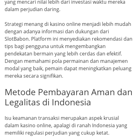
yang mencari nilai lebih dari investasi waktu mereka
dalam perjudian daring.
Strategi menang di kasino online menjadi lebih mudah
dengan adanya informasi dan dukungan dari
SlotBabon. Platform ini menyediakan rekomendasi dan
tips bagi pengguna untuk mengembangkan
pendekatan bermain yang lebih cerdas dan efektif.
Dengan memahami pola permainan dan manajemen
modal yang baik, pemain dapat meningkatkan peluang
mereka secara signifikan.
Metode Pembayaran Aman dan
Legalitas di Indonesia
Isu keamanan transaksi merupakan aspek krusial
dalam kasino online, apalagi di ranah Indonesia yang
memiliki regulasi perjudian yang cukup ketat.