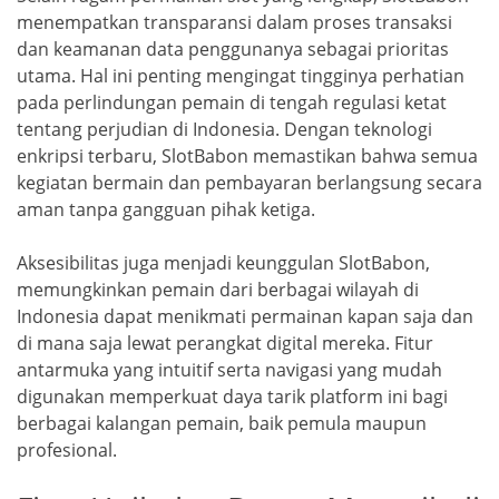
menempatkan transparansi dalam proses transaksi
dan keamanan data penggunanya sebagai prioritas
utama. Hal ini penting mengingat tingginya perhatian
pada perlindungan pemain di tengah regulasi ketat
tentang perjudian di Indonesia. Dengan teknologi
enkripsi terbaru, SlotBabon memastikan bahwa semua
kegiatan bermain dan pembayaran berlangsung secara
aman tanpa gangguan pihak ketiga.
Aksesibilitas juga menjadi keunggulan SlotBabon,
memungkinkan pemain dari berbagai wilayah di
Indonesia dapat menikmati permainan kapan saja dan
di mana saja lewat perangkat digital mereka. Fitur
antarmuka yang intuitif serta navigasi yang mudah
digunakan memperkuat daya tarik platform ini bagi
berbagai kalangan pemain, baik pemula maupun
profesional.