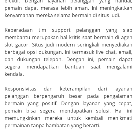
efektif. Dengan layanan pelanggan yang handal,
pemain dapat merasa lebih aman. Ini meningkatkan
kenyamanan mereka selama bermain di situs judi.
Keberadaan tim support pelanggan yang siap
membantu merupakan hal kritis saat bermain di agen
slot gacor. Situs judi modern seringkali menyediakan
berbagai opsi dukungan. Ini termasuk live chat, email,
dan dukungan telepon. Dengan ini, pemain dapat
segera mendapatkan bantuan saat mengalami
kendala.
Responsivitas dan keterampilan dari layanan
pelanggan berpengaruh besar pada pengalaman
bermain yang positif. Dengan layanan yang cepat,
pemain bisa segera mendapatkan solusi. Hal ini
memungkinkan mereka untuk kembali menikmati
permainan tanpa hambatan yang berarti.