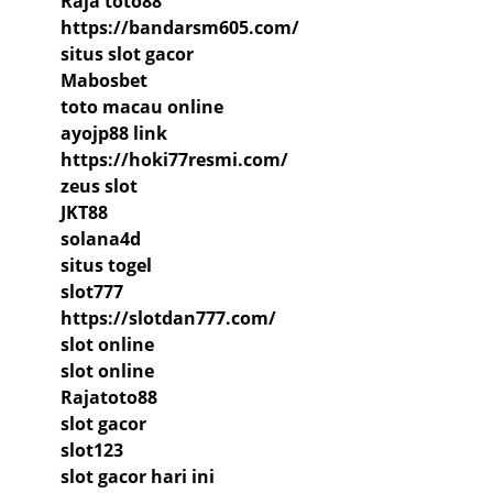
Raja toto88
https://bandarsm605.com/
situs slot gacor
Mabosbet
toto macau online
ayojp88 link
https://hoki77resmi.com/
zeus slot
JKT88
solana4d
situs togel
slot777
https://slotdan777.com/
slot online
slot online
Rajatoto88
slot gacor
slot123
slot gacor hari ini