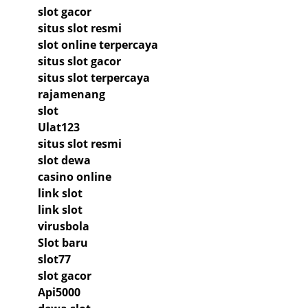
slot gacor
situs slot resmi
slot online terpercaya
situs slot gacor
situs slot terpercaya
rajamenang
slot
Ulat123
situs slot resmi
slot dewa
casino online
link slot
link slot
virusbola
Slot baru
slot77
slot gacor
Api5000