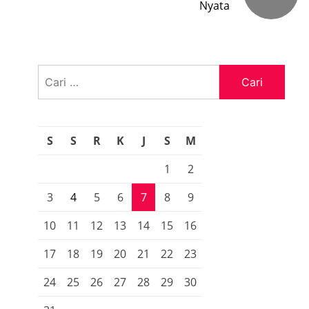
Nyata
Cari
untuk:
S
S
R
K
J
S
M
1
2
3
4
5
6
7
8
9
10
11
12
13
14
15
16
17
18
19
20
21
22
23
24
25
26
27
28
29
30