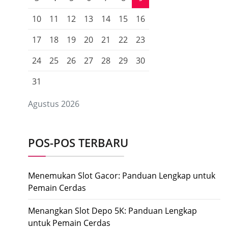
10
11
12
13
14
15
16
17
18
19
20
21
22
23
24
25
26
27
28
29
30
31
Agustus 2026
POS-POS TERBARU
Menemukan Slot Gacor: Panduan Lengkap untuk
Pemain Cerdas
Menangkan Slot Depo 5K: Panduan Lengkap
untuk Pemain Cerdas