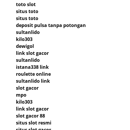
toto slot
situs toto
situs toto
deposit pulsa tanpa potongan
sultanlido
kilo303
dewigol
link slot gacor
sultanlido
istana338 link
roulette online
sultanlido link
slot gacor
mpo
kilo303
link slot gacor
slot gacor 88
situs slot resmi
situs slot gacor