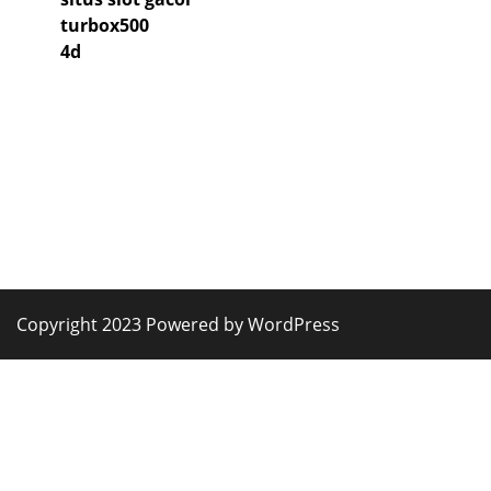
turbox500
4d
Copyright 2023 Powered by WordPress