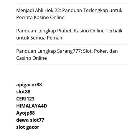
Menjadi Ahli Hoki22: Panduan Terlengkap untuk
Pecinta Kasino Online
Panduan Lengkap Piubet: Kasino Online Terbaik
untuk Semua Pemain
Panduan Lengkap Sarang777: Slot, Poker, dan
Casino Online
apigacor88
slot88
CERI123
HIMALAYA4D
Ayojp88
dewa slot77
slot gacor