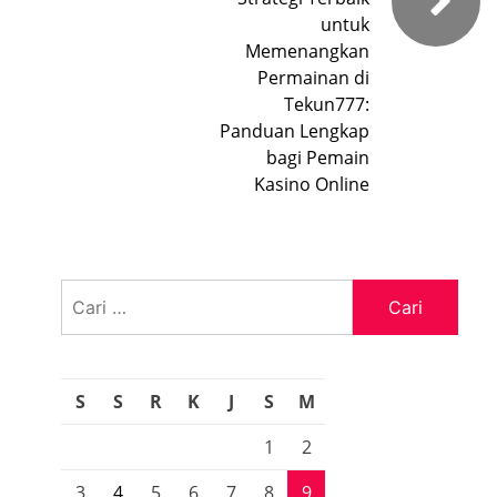
untuk
Memenangkan
Permainan di
Tekun777:
Panduan Lengkap
bagi Pemain
Kasino Online
Cari
untuk:
S
S
R
K
J
S
M
1
2
3
4
5
6
7
8
9