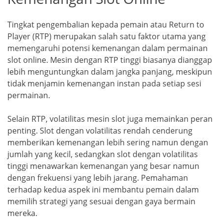
Tingkat pengembalian kepada pemain atau Return to
Player (RTP) merupakan salah satu faktor utama yang
memengaruhi potensi kemenangan dalam permainan
slot online. Mesin dengan RTP tinggi biasanya dianggap
lebih menguntungkan dalam jangka panjang, meskipun
tidak menjamin kemenangan instan pada setiap sesi
permainan.
Selain RTP, volatilitas mesin slot juga memainkan peran
penting. Slot dengan volatilitas rendah cenderung
memberikan kemenangan lebih sering namun dengan
jumlah yang kecil, sedangkan slot dengan volatilitas
tinggi menawarkan kemenangan yang besar namun
dengan frekuensi yang lebih jarang. Pemahaman
terhadap kedua aspek ini membantu pemain dalam
memilih strategi yang sesuai dengan gaya bermain
mereka.