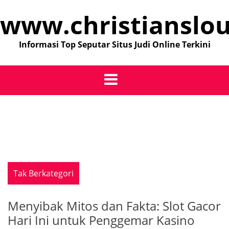
Skip
www.christianslo
to
content
Informasi Top Seputar Situs Judi Online Terkini
Tak Berkategori
Menyibak Mitos dan Fakta: Slot Gacor
Hari Ini untuk Penggemar Kasino