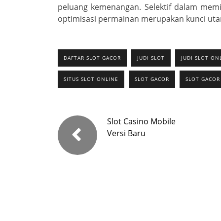
peluang kemenangan. Selektif dalam memi
optimisasi permainan merupakan kunci ut
DAFTAR SLOT GACOR
JUDI SLOT
JUDI SLOT ON
SITUS SLOT ONLINE
SLOT GACOR
SLOT GACOR 
Slot Casino Mobile
Versi Baru