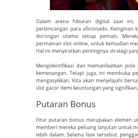
Dalam arena hiburan digital saat ini
perbincangan para aficionado. Keinginan
dorongan utama setiap pemain. Merek
permainan slot online, untuk kemudian me
Hal ini menyiratkan pentingnya strategi ya
Mengidentifikasi dan memanfaatkan pola
kemenangan. Tetapi juga, ini membuka p
mengasyikkan. Kita akan menjelajahi ber
slot gacor demi keuntungan yang signifikan.
Putaran Bonus
Fitur putaran bonus merupakan elemen ut
memberi mereka peluang lanjutan untuk 
lebih dalam. Selama fase tersebut, peng