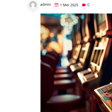
0
admin
1 Mei 2025