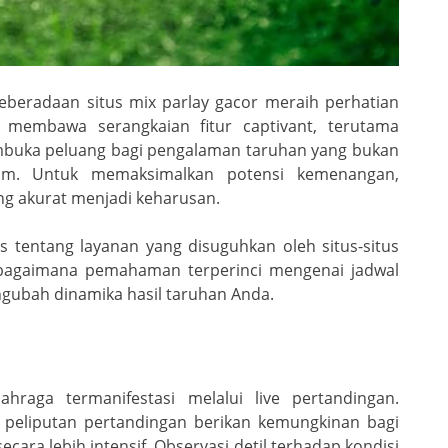
eberadaan situs mix parlay gacor meraih perhatian
ka membawa serangkaian fitur captivant, terutama
membuka peluang bagi pengalaman taruhan yang bukan
am. Untuk memaksimalkan potensi kemenangan,
ng akurat menjadi keharusan.
s tentang layanan yang disuguhkan oleh situs-situs
la bagaimana pemahaman terperinci mengenai jadwal
gubah dinamika hasil taruhan Anda.
hraga termanifestasi melalui live pertandingan.
 peliputan pertandingan berikan kemungkinan bagi
ecara lebih intensif. Observasi detil terhadap kondisi