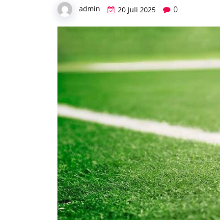
0
admin
20 Juli 2025