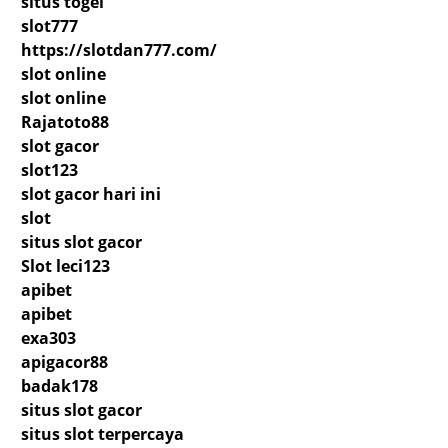
situs togel
slot777
https://slotdan777.com/
slot online
slot online
Rajatoto88
slot gacor
slot123
slot gacor hari ini
slot
situs slot gacor
Slot leci123
apibet
apibet
exa303
apigacor88
badak178
situs slot gacor
situs slot terpercaya