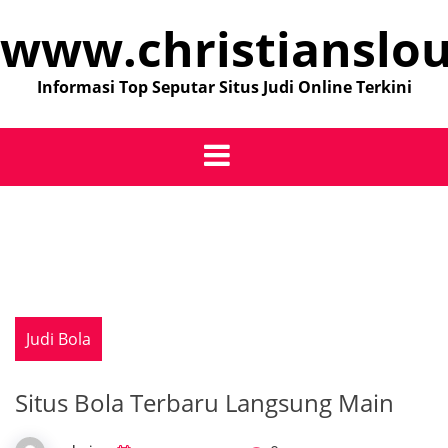
Skip
www.christianslo
to
content
Informasi Top Seputar Situs Judi Online Terkini
Judi Bola
Situs Bola Terbaru Langsung Main