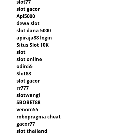
slot77
slot gacor
Api5000
dewa slot
slot dana 5000
apiraja88 login
Situs Slot 10K
slot
slot online
odin55
Slot88
slot gacor
rr777
slotwangi
SBOBET88
venom55
robopragma cheat
gacor77
slot thailand