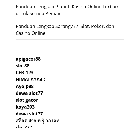
Panduan Lengkap Piubet: Kasino Online Terbaik
untuk Semua Pemain
Panduan Lengkap Sarang777: Slot, Poker, dan
Casino Online
apigacor88
slot88
CERI123
HIMALAYA4D
Ayojp88
dewa slot77
slot gacor
kaya303
dewa slot77
สล็อต ฝาก ท รู้ วอ เลท
slot777