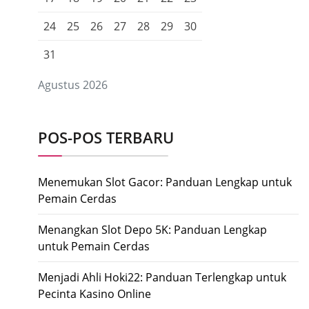
24
25
26
27
28
29
30
31
Agustus 2026
POS-POS TERBARU
Menemukan Slot Gacor: Panduan Lengkap untuk
Pemain Cerdas
Menangkan Slot Depo 5K: Panduan Lengkap
untuk Pemain Cerdas
Menjadi Ahli Hoki22: Panduan Terlengkap untuk
Pecinta Kasino Online