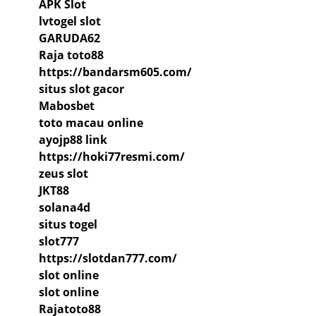
APK Slot
lvtogel slot
GARUDA62
Raja toto88
https://bandarsm605.com/
situs slot gacor
Mabosbet
toto macau online
ayojp88 link
https://hoki77resmi.com/
zeus slot
JKT88
solana4d
situs togel
slot777
https://slotdan777.com/
slot online
slot online
Rajatoto88