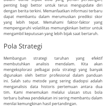
penting bagi bettor untuk terus mengupdate diri
dengan berita terkini. Memanfaatkan informasi terbaru
dapat membantu dalam merumuskan prediksi skor
yang lebih tepat. Memahami faktor-faktor yang
mempengaruhi volatilitas memungkinkan bettor untuk
mengambil keputusan yang lebih bijak saat bertaruh.
Pola Strategi
Membangun strategi taruhan yang efektif
membutuhkan analisis mendalam. Kita akan
mengeksplorasi pelbagai pola strategi yang banyak
digunakan oleh bettor profesional dalam panduan
ini. Salah satu metode yang sering diadopsi adalah
menganalisis data historis pertemuan antara dua
tim. Kami menemukan melalui ulasan situs bola
terbaru bahwa pendekatan ini sering membantu dalam
menilai kemungkinan hasil pertandingan.