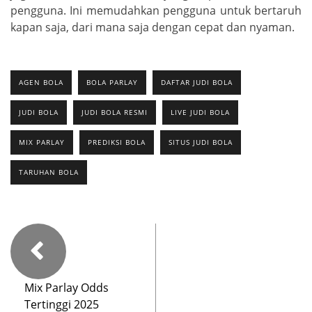
pengguna. Ini memudahkan pengguna untuk bertaruh
kapan saja, dari mana saja dengan cepat dan nyaman.
AGEN BOLA
BOLA PARLAY
DAFTAR JUDI BOLA
JUDI BOLA
JUDI BOLA RESMI
LIVE JUDI BOLA
MIX PARLAY
PREDIKSI BOLA
SITUS JUDI BOLA
TARUHAN BOLA
Mix Parlay Odds
Tertinggi 2025