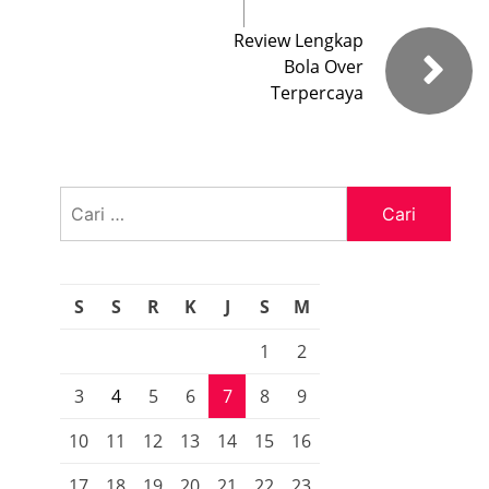
Review Lengkap
Bola Over
Terpercaya
Cari
untuk:
S
S
R
K
J
S
M
1
2
3
4
5
6
7
8
9
10
11
12
13
14
15
16
17
18
19
20
21
22
23