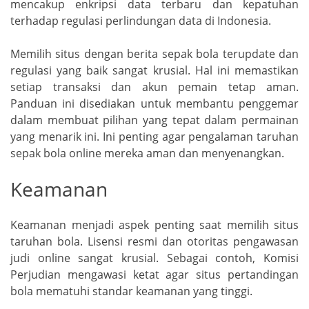
mencakup enkripsi data terbaru dan kepatuhan
terhadap regulasi perlindungan data di Indonesia.
Memilih situs dengan berita sepak bola terupdate dan
regulasi yang baik sangat krusial. Hal ini memastikan
setiap transaksi dan akun pemain tetap aman.
Panduan ini disediakan untuk membantu penggemar
dalam membuat pilihan yang tepat dalam permainan
yang menarik ini. Ini penting agar pengalaman taruhan
sepak bola online mereka aman dan menyenangkan.
Keamanan
Keamanan menjadi aspek penting saat memilih situs
taruhan bola. Lisensi resmi dan otoritas pengawasan
judi online sangat krusial. Sebagai contoh, Komisi
Perjudian mengawasi ketat agar situs pertandingan
bola mematuhi standar keamanan yang tinggi.