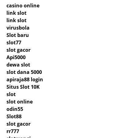
casino online
link slot
link slot
virusbola
Slot baru
slot77
slot gacor
Api5000
dewa slot
slot dana 5000
apiraja88 login
Situs Slot 10K
slot
slot online
odin55
Slot88
slot gacor
rr777