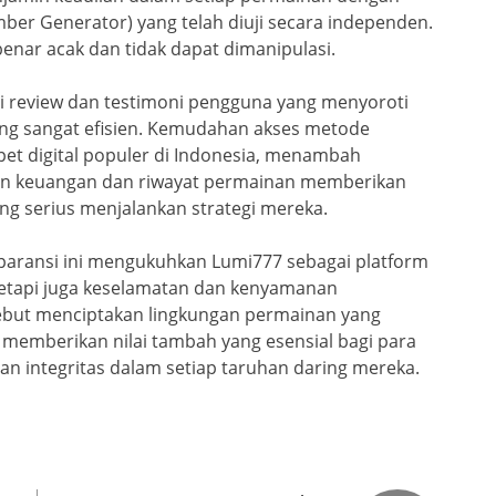
r Generator) yang telah diuji secara independen.
enar acak dan tidak dapat dimanipulasi.
gai review dan testimoni pengguna yang menyoroti
ang sangat efisien. Kemudahan akses metode
t digital populer di Indonesia, menambah
ran keuangan dan riwayat permainan memberikan
ng serius menjalankan strategi mereka.
paransi ini mengukuhkan Lumi777 sebagai platform
etapi juga keselamatan dan kenyamanan
sebut menciptakan lingkungan permainan yang
memberikan nilai tambah yang esensial bagi para
an integritas dalam setiap taruhan daring mereka.