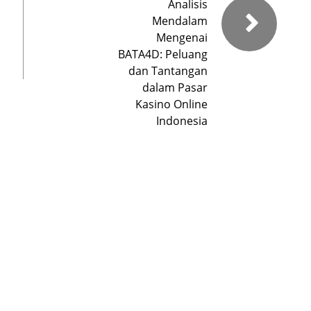
Analisis
Mendalam
Mengenai
BATA4D: Peluang
dan Tantangan
dalam Pasar
Kasino Online
Indonesia