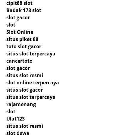
cipit88 slot
Badak 178 slot
slot gacor
slot
Slot Online
situs piket 88
toto slot gacor
situs slot terpercaya
cancertoto
slot gacor
situs slot resmi
slot online terpercaya
situs slot gacor
situs slot terpercaya
rajamenang
slot
Ulat123
situs slot resmi
slot dewa