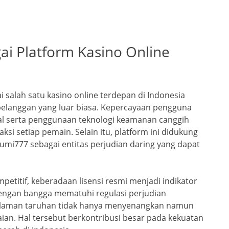
i Platform Kasino Online
salah satu kasino online terdepan di Indonesia
pelanggan yang luar biasa. Kepercayaan pengguna
al serta penggunaan teknologi keamanan canggih
si setiap pemain. Selain itu, platform ini didukung
Lumi777 sebagai entitas perjudian daring yang dapat
petitif, keberadaan lisensi resmi menjadi indikator
 dengan bangga mematuhi regulasi perjudian
galaman taruhan tidak hanya menyenangkan namun
aian. Hal tersebut berkontribusi besar pada kekuatan