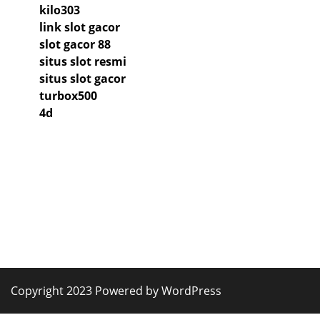
kilo303
link slot gacor
slot gacor 88
situs slot resmi
situs slot gacor
turbox500
4d
Copyright 2023 Powered by WordPress