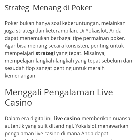
Strategi Menang di Poker
Poker bukan hanya soal keberuntungan, melainkan
juga strategi dan keterampilan. Di Yokaislot, Anda
dapat menemukan berbagai tipe permainan poker.
Agar bisa menang secara konsisten, penting untuk
mempelajari
strategi
yang tepat. Misalnya,
mempelajari langkah-langkah yang tepat sebelum dan
sesudah flop sangat penting untuk meraih
kemenangan.
Menggali Pengalaman Live
Casino
Dalam era digital ini,
live casino
memberikan nuansa
autentik yang sulit ditandingi. Yokaislot menawarkan
pengalaman live casino di mana Anda dapat