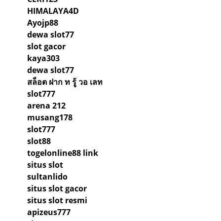
HIMALAYA4D
Ayojp88
dewa slot77
slot gacor
kaya303
dewa slot77
สล็อต ฝาก ท รู้ วอ เลท
slot777
arena 212
musang178
slot777
slot88
togelonline88 link
situs slot
sultanlido
situs slot gacor
situs slot resmi
apizeus777