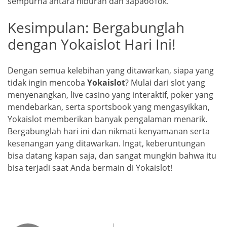
sempurna antara hiburan dan заработок.
Kesimpulan: Bergabunglah
dengan Yokaislot Hari Ini!
Dengan semua kelebihan yang ditawarkan, siapa yang
tidak ingin mencoba
Yokaislot
? Mulai dari slot yang
menyenangkan, live casino yang interaktif, poker yang
mendebarkan, serta sportsbook yang mengasyikkan,
Yokaislot memberikan banyak pengalaman menarik.
Bergabunglah hari ini dan nikmati kenyamanan serta
kesenangan yang ditawarkan. Ingat, keberuntungan
bisa datang kapan saja, dan sangat mungkin bahwa itu
bisa terjadi saat Anda bermain di Yokaislot!