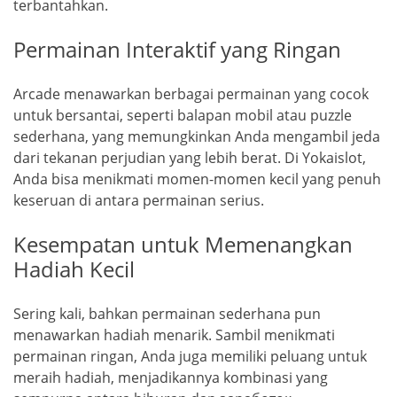
terbantahkan.
Permainan Interaktif yang Ringan
Arcade menawarkan berbagai permainan yang cocok
untuk bersantai, seperti balapan mobil atau puzzle
sederhana, yang memungkinkan Anda mengambil jeda
dari tekanan perjudian yang lebih berat. Di Yokaislot,
Anda bisa menikmati momen-momen kecil yang penuh
keseruan di antara permainan serius.
Kesempatan untuk Memenangkan
Hadiah Kecil
Sering kali, bahkan permainan sederhana pun
menawarkan hadiah menarik. Sambil menikmati
permainan ringan, Anda juga memiliki peluang untuk
meraih hadiah, menjadikannya kombinasi yang