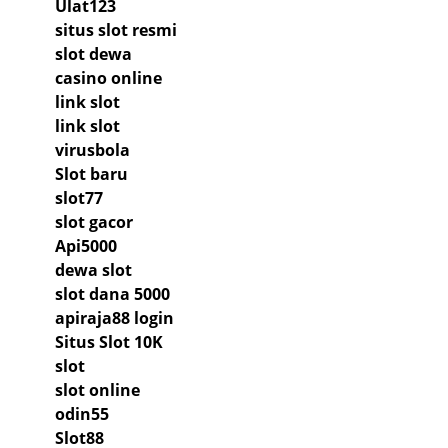
Ulat123
situs slot resmi
slot dewa
casino online
link slot
link slot
virusbola
Slot baru
slot77
slot gacor
Api5000
dewa slot
slot dana 5000
apiraja88 login
Situs Slot 10K
slot
slot online
odin55
Slot88