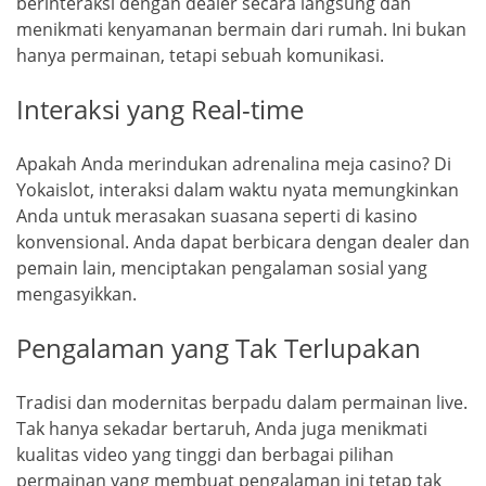
berinteraksi dengan dealer secara langsung dan
menikmati kenyamanan bermain dari rumah. Ini bukan
hanya permainan, tetapi sebuah komunikasi.
Interaksi yang Real-time
Apakah Anda merindukan adrenalina meja casino? Di
Yokaislot, interaksi dalam waktu nyata memungkinkan
Anda untuk merasakan suasana seperti di kasino
konvensional. Anda dapat berbicara dengan dealer dan
pemain lain, menciptakan pengalaman sosial yang
mengasyikkan.
Pengalaman yang Tak Terlupakan
Tradisi dan modernitas berpadu dalam permainan live.
Tak hanya sekadar bertaruh, Anda juga menikmati
kualitas video yang tinggi dan berbagai pilihan
permainan yang membuat pengalaman ini tetap tak