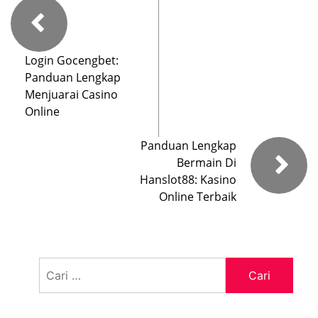
Login Gocengbet:
Panduan Lengkap
Menjuarai Casino
Online
Panduan Lengkap
Bermain Di
Hanslot88: Kasino
Online Terbaik
Cari
untuk: