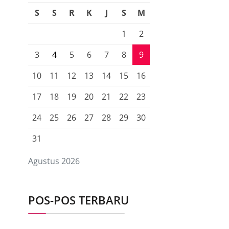
S
S
R
K
J
S
M
1
2
3
4
5
6
7
8
9
10
11
12
13
14
15
16
17
18
19
20
21
22
23
24
25
26
27
28
29
30
31
Agustus 2026
POS-POS TERBARU