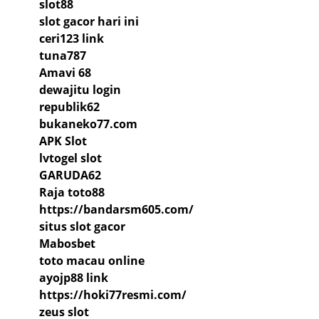
slot88
slot gacor hari ini
ceri123 link
tuna787
Amavi 68
dewajitu login
republik62
bukaneko77.com
APK Slot
lvtogel slot
GARUDA62
Raja toto88
https://bandarsm605.com/
situs slot gacor
Mabosbet
toto macau online
ayojp88 link
https://hoki77resmi.com/
zeus slot