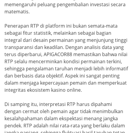
memengaruhi peluang pengembalian investasi secara
matematis.
Penerapan RTP di platform ini bukan semata-mata
sebagai fitur statistik, melainkan sebagai bagian
integral dari desain permainan yang menjunjung tinggi
transparansi dan keadilan. Dengan analisis data yang
terus diperbarui, APIGACOR88 memastikan bahwa nilai
RTP selalu mencerminkan kondisi permainan terkini,
sehingga pengalaman taruhan menjadi lebih informatif
dan berbasis data objektif. Aspek ini sangat penting
dalam menjaga kepercayaan pemain dan memperkuat
integritas ekosistem kasino online.
Di samping itu, interpretasi RTP harus dipahami
dengan cermat oleh pemain agar tidak menimbulkan
kesalahpahaman dalam ekspektasi menang jangka
pendek. RTP adalah nilai rata-rata yang berlaku dalam
jangka panjang, sehingga fluktuasi hasil taruhan tetap