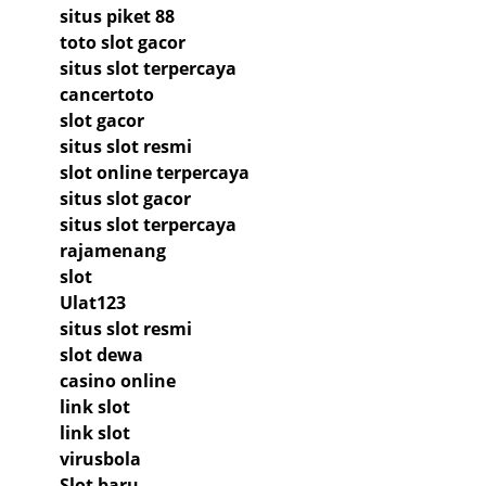
situs piket 88
toto slot gacor
situs slot terpercaya
cancertoto
slot gacor
situs slot resmi
slot online terpercaya
situs slot gacor
situs slot terpercaya
rajamenang
slot
Ulat123
situs slot resmi
slot dewa
casino online
link slot
link slot
virusbola
Slot baru