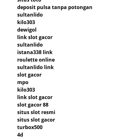
deposit pulsa tanpa potongan
sultanlido
kilo303
dewigol
link slot gacor
sultanlido
istana338 link
roulette online
sultanlido link
slot gacor
mpo
kilo303
link slot gacor
slot gacor 88
situs slot resmi
situs slot gacor
turbox500
4d