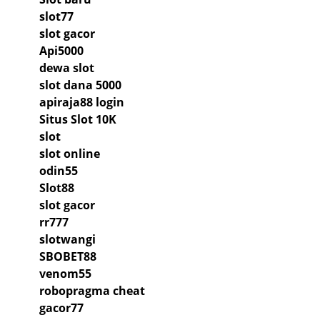
slot77
slot gacor
Api5000
dewa slot
slot dana 5000
apiraja88 login
Situs Slot 10K
slot
slot online
odin55
Slot88
slot gacor
rr777
slotwangi
SBOBET88
venom55
robopragma cheat
gacor77