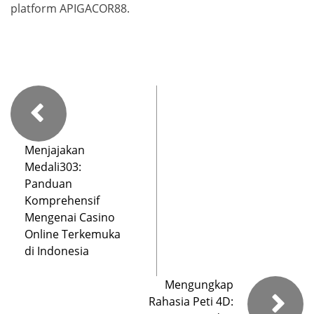
platform APIGACOR88.
Menjajakan
Medali303:
Panduan
Komprehensif
Mengenai Casino
Online Terkemuka
di Indonesia
Mengungkap
Rahasia Peti 4D: