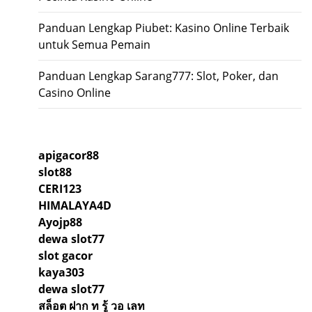
Panduan Lengkap Piubet: Kasino Online Terbaik
untuk Semua Pemain
Panduan Lengkap Sarang777: Slot, Poker, dan
Casino Online
apigacor88
slot88
CERI123
HIMALAYA4D
Ayojp88
dewa slot77
slot gacor
kaya303
dewa slot77
สล็อต ฝาก ท รู้ วอ เลท