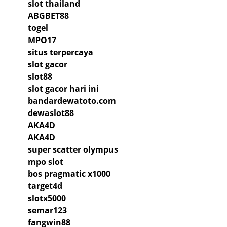
slot thailand
ABGBET88
togel
MPO17
situs terpercaya
slot gacor
slot88
slot gacor hari ini
bandardewatoto.com
dewaslot88
AKA4D
AKA4D
super scatter olympus
mpo slot
bos pragmatic x1000
target4d
slotx5000
semar123
fangwin88