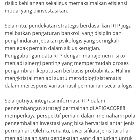
risiko kehilangan sekaligus memaksimalkan efisiensi
modal yang diinvestasikan.
Selain itu, pendekatan strategis berdasarkan RTP juga
melibatkan pengaturan bankroll yang disiplin dan
penghindaran jebakan psikologis yang seringkali
menjebak pemain dalam siklus kerugian.
Penggabungan data RTP dengan manajemen risiko
menjadi sinergi penting yang mempermudah proses
pengambilan keputusan berbasis probabilitas. Hal ini
mengkristal menjadi suatu metodologi sistematis
dalam merespons variasi hasil permainan secara logis.
Selanjutnya, integrasi informasi RTP dalam
pengembangan strategi permainan di APIGACOR88
memperkaya perspektif pemain dalam memahami pola
pengembalian investasi yang bisa bervariasi antar jenis
permainan. Oleh karena itu, diversifikasi jenis taruhan
menjadi salah satu pendekatan yang dianjurkan untuk