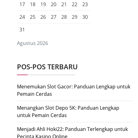
17
18
19
20
21
22
23
24
25
26
27
28
29
30
31
Agustus 2026
POS-POS TERBARU
Menemukan Slot Gacor: Panduan Lengkap untuk
Pemain Cerdas
Menangkan Slot Depo 5K: Panduan Lengkap
untuk Pemain Cerdas
Menjadi Ahli Hoki22: Panduan Terlengkap untuk
Pecinta Kasino Online