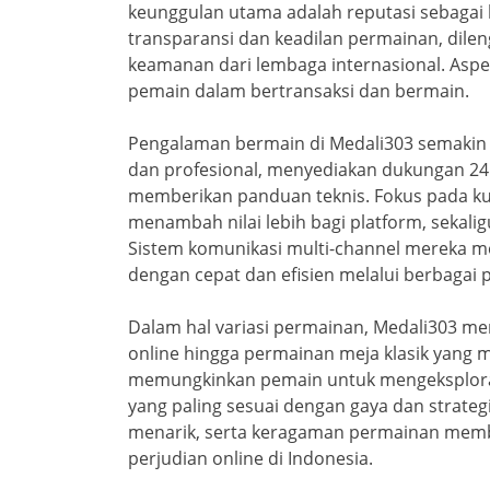
keunggulan utama adalah reputasi sebagai
transparansi dan keadilan permainan, dileng
keamanan dari lembaga internasional. Asp
pemain dalam bertransaksi dan bermain.
Pengalaman bermain di Medali303 semakin 
dan profesional, menyediakan dukungan 24
memberikan panduan teknis. Fokus pada kua
menambah nilai lebih bagi platform, sekali
Sistem komunikasi multi-channel mereka
dengan cepat dan efisien melalui berbagai pl
Dalam hal variasi permainan, Medali303 me
online hingga permainan meja klasik yang 
memungkinkan pemain untuk mengeksplora
yang paling sesuai dengan gaya dan strategi
menarik, serta keragaman permainan membu
perjudian online di Indonesia.