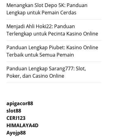
Menangkan Slot Depo 5K: Panduan
Lengkap untuk Pemain Cerdas
Menjadi Ahli Hoki22: Panduan
Terlengkap untuk Pecinta Kasino Online
Panduan Lengkap Piubet: Kasino Online
Terbaik untuk Semua Pemain
Panduan Lengkap Sarang777: Slot,
Poker, dan Casino Online
apigacor88
slot88
CERI123
HIMALAYA4D
Ayojp88