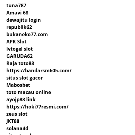
tuna787
Amavi 68
dewajitu login
republik62
bukaneko77.com
APK Slot
lvtogel slot
GARUDA62
Raja toto88
https://bandarsm605.com/
situs slot gacor
Mabosbet
toto macau online
ayojp88 link
https://hoki77resmi.com/
zeus slot
JKT88
solana4d