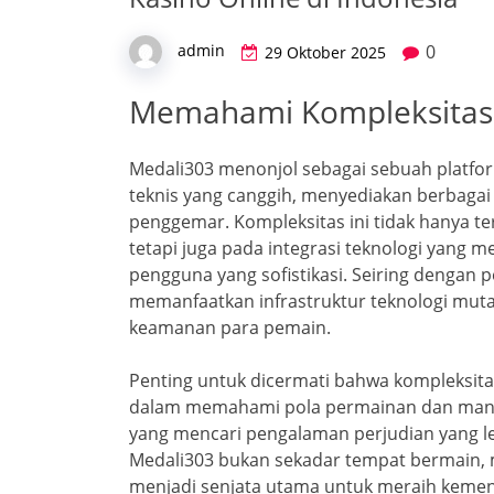
0
admin
29 Oktober 2025
Memahami Kompleksitas 
Medali303 menonjol sebagai sebuah platfor
teknis yang canggih, menyediakan berbaga
penggemar. Kompleksitas ini tidak hanya te
tetapi juga pada integrasi teknologi yang
pengguna yang sofistikasi. Seiring dengan 
memanfaatkan infrastruktur teknologi muta
keamanan para pemain.
Penting untuk dicermati bahwa kompleksita
dalam memahami pola permainan dan manaj
yang mencari pengalaman perjudian yang l
Medali303 bukan sekadar tempat bermain, m
menjadi senjata utama untuk meraih kemena