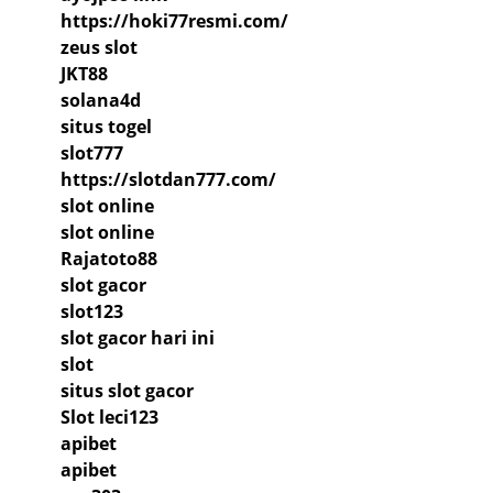
https://hoki77resmi.com/
zeus slot
JKT88
solana4d
situs togel
slot777
https://slotdan777.com/
slot online
slot online
Rajatoto88
slot gacor
slot123
slot gacor hari ini
slot
situs slot gacor
Slot leci123
apibet
apibet