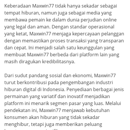
Keberadaan Maxwin77 tidak hanya sekadar sebagai
tempat hiburan, namun juga sebagai media yang
membawa pemain ke dalam dunia perjudian online
yang legal dan aman. Dengan standar operasional
yang ketat, Maxwin77 menjaga kepercayaan pelanggan
dengan memastikan proses transaksi yang transparan
dan cepat. Ini menjadi salah satu keunggulan yang
membuat Maxwin77 berbeda dari platform lain yang
masih diragukan kredibilitasnya.
Dari sudut pandang sosial dan ekonomi, Maxwin77
turut berkontribusi pada pengembangan industri
hiburan digital di Indonesia. Penyediaan berbagai jenis
permainan yang variatif dan inovatif menjadikan
platform ini menarik segmen pasar yang luas. Melalui
pendekatan ini, Maxwin77 menjawab kebutuhan
konsumen akan hiburan yang tidak sekadar
menghibur, tetapi juga memberikan peluang