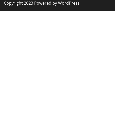
Copyright 2023 Powered by WordPress