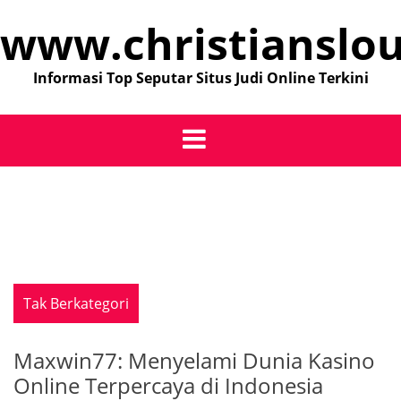
Skip
www.christianslo
to
content
Informasi Top Seputar Situs Judi Online Terkini
Tak Berkategori
Maxwin77: Menyelami Dunia Kasino
Online Terpercaya di Indonesia