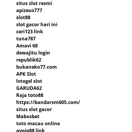
situs slot resmi
apizeus777
slot88
slot gacor hari ini
ceri123 link
tuna787
Amavi 68
dewajitu login
republik62
bukaneko77.com
APK Slot
lvtogel slot
GARUDA62
Raja toto88
https://bandarsm605.com/
situs slot gacor
Mabosbet
toto macau online
ayojp88 link