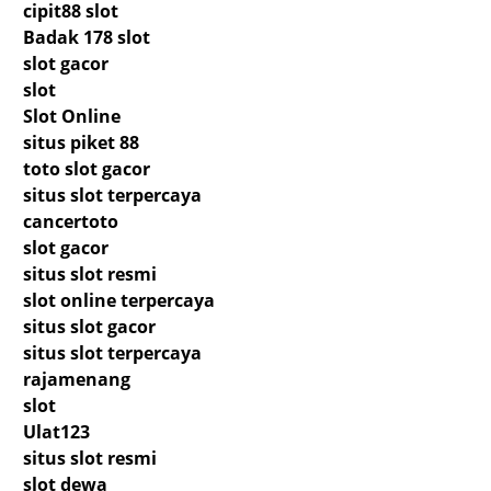
cipit88 slot
Badak 178 slot
slot gacor
slot
Slot Online
situs piket 88
toto slot gacor
situs slot terpercaya
cancertoto
slot gacor
situs slot resmi
slot online terpercaya
situs slot gacor
situs slot terpercaya
rajamenang
slot
Ulat123
situs slot resmi
slot dewa