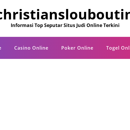
hristiansloubouti
Informasi Top Seputar Situs Judi Online Terkini
e
Casino Online
Poker Online
Togel Onl