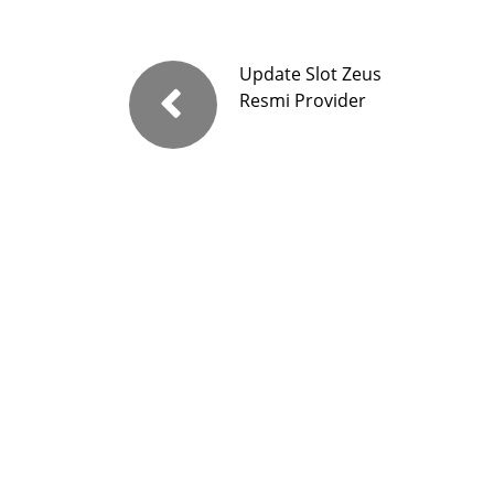
Update Slot Zeus
Resmi Provider