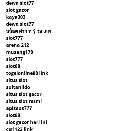
dewa slot77
slot gacor
kaya303
dewa slot77
สล็อต ฝาก ท รู้ วอ เลท
slot777
arena 212
musang178
slot777
slot88
togelonline88 link
situs slot
sultanlido
situs slot gacor
situs slot resmi
apizeus777
slot88
slot gacor hari ini
ceri123 link