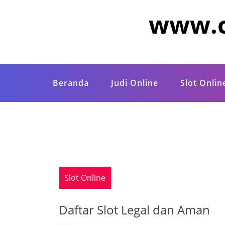
Skip
www.c
to
content
Beranda
Judi Online
Slot Onlin
Slot Online
Daftar Slot Legal dan Aman