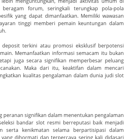
s lebih menguntungkan, menjadi aktivitas umum di
 beragam forum, seringkali terungkap pola-pola
esifik yang dapat dimanfaatkan. Memiliki wawasan
bayaran tinggi memberi pemain keuntungan dalam
uh.
deposit terkini atau promosi eksklusif berpotensi
main. Memanfaatkan informasi semacam itu bukan
etapi juga secara signifikan memperbesar peluang
anakan. Maka dari itu, keaktifan dalam mencari
ngkatkan kualitas pengalaman dalam dunia judi slot
ng peranan signifikan dalam menentukan pengalaman
seleksi bandar slot resmi berreputasi baik menjadi
 serta kenikmatan selama berpartisipasi dalam
 yang dihormati dan terpercaya sering kali didasari