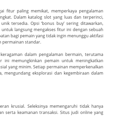
i fitur paling memikat, memperkaya pengalaman
gkat. Dalam katalog slot yang luas dan terperinci,
nik tersedia. Opsi ‘bonus buy’ sering ditawarkan,
untuk langsung mengakses fitur ini dengan sebuah
patan bagi pemain yang tidak ingin menunggu aktifasi
an permainan standar.
n keragaman dalam pengalaman bermain, terutama
tur ini memungkinkan pemain untuk meningkatkan
nsial yang minim. Setiap permainan memperkenalkan
nya, mengundang eksplorasi dan kegembiraan dalam
eran krusial. Seleksinya memengaruhi tidak hanya
 serta keamanan transaksi. Situs judi online yang