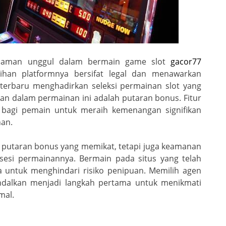
alaman unggul dalam bermain game slot
gacor77
han platformnya bersifat legal dan menawarkan
 terbaru menghadirkan seleksi permainan slot yang
ian dalam permainan ini adalah putaran bonus. Fitur
bagi pemain untuk meraih kemenangan signifikan
han.
 putaran bonus yang memikat, tetapi juga keamanan
 sesi permainannya. Bermain pada situs yang telah
a untuk menghindari risiko penipuan. Memilih agen
andalkan menjadi langkah pertama untuk menikmati
mal.