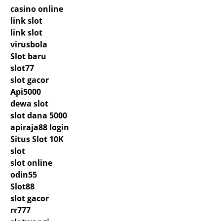
casino online
link slot
link slot
virusbola
Slot baru
slot77
slot gacor
Api5000
dewa slot
slot dana 5000
apiraja88 login
Situs Slot 10K
slot
slot online
odin55
Slot88
slot gacor
rr777