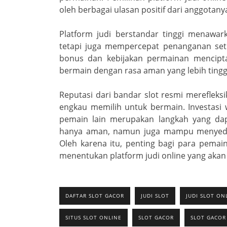
oleh berbagai ulasan positif dari anggotan
Platform judi berstandar tinggi menawar
tetapi juga mempercepat penanganan set
bonus dan kebijakan permainan mencipta
bermain dengan rasa aman yang lebih tingg
Reputasi dari bandar slot resmi merefleks
engkau memilih untuk bermain. Investasi 
pemain lain merupakan langkah yang da
hanya aman, namun juga mampu menyedi
Oleh karena itu, penting bagi para pema
menentukan platform judi online yang akan d
DAFTAR SLOT GACOR
JUDI SLOT
JUDI SLOT ON
SITUS SLOT ONLINE
SLOT GACOR
SLOT GACOR 