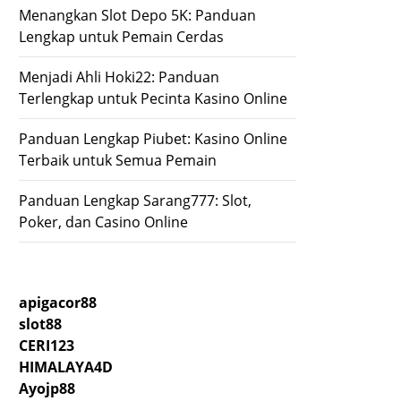
Menangkan Slot Depo 5K: Panduan
Lengkap untuk Pemain Cerdas
Menjadi Ahli Hoki22: Panduan
Terlengkap untuk Pecinta Kasino Online
Panduan Lengkap Piubet: Kasino Online
Terbaik untuk Semua Pemain
Panduan Lengkap Sarang777: Slot,
Poker, dan Casino Online
apigacor88
slot88
CERI123
HIMALAYA4D
Ayojp88