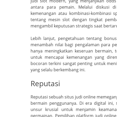
judi slot modern, yang menjanjikan odd
antara para pemain. Melalui diskusi di
kemenangan atau kombinasi-kombinasi sp
tentang mesin slot dengan tingkat pem
mengambil keputusan strategis saat bertar
Lebih lanjut, pengetahuan tentang bonus 
menambah nilai bagi pengalaman para pe
hanya meningkatkan keseruan bermain, t
untuk mencapai kemenangan yang direnc
bocoran terkini sangat penting untuk meni
yang selalu berkembang ini.
Reputasi
Reputasi sebuah situs judi online memega
bermain penggunanya. Di era digital ini, 
unsur krusial untuk menjamin keamanan
permainan. Pemilihan platform judi online