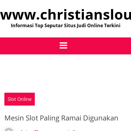
Skip
www.christianslo
to
content
Informasi Top Seputar Situs Judi Online Terkini
Slot Online
Mesin Slot Paling Ramai Digunakan