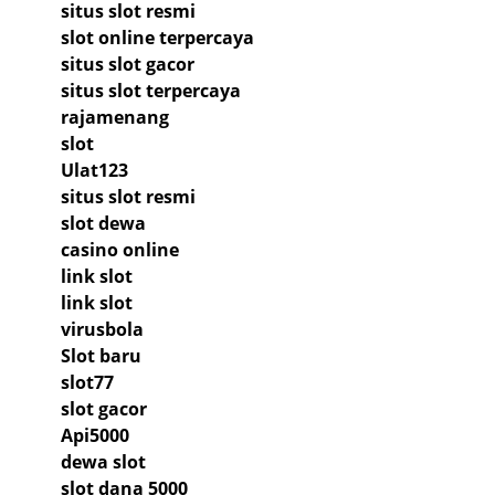
situs slot resmi
slot online terpercaya
situs slot gacor
situs slot terpercaya
rajamenang
slot
Ulat123
situs slot resmi
slot dewa
casino online
link slot
link slot
virusbola
Slot baru
slot77
slot gacor
Api5000
dewa slot
slot dana 5000