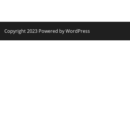
Copyright 2023 Powered by WordPress