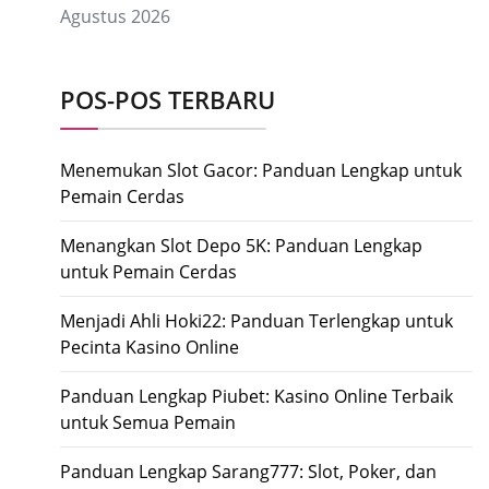
Agustus 2026
POS-POS TERBARU
Menemukan Slot Gacor: Panduan Lengkap untuk
Pemain Cerdas
Menangkan Slot Depo 5K: Panduan Lengkap
untuk Pemain Cerdas
Menjadi Ahli Hoki22: Panduan Terlengkap untuk
Pecinta Kasino Online
Panduan Lengkap Piubet: Kasino Online Terbaik
untuk Semua Pemain
Panduan Lengkap Sarang777: Slot, Poker, dan