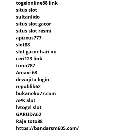
togelonline88 link
situs slot
sultanlido
situs slot gacor
situs slot resmi
apizeus777
slot88
slot gacor hari ini
ceri123 link
tuna787
Amavi 68
dewajitu login
republik62
bukaneko77.com
APK Slot
lvtogel slot
GARUDA62
Raja toto88
https://bandarsm605.com/