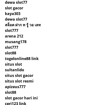
dewa slot77
slot gacor
kaya303
dewa slot77
สล็อต ฝาก ท รู้ วอ เลท
slot777
arena 212
musang178
slot777
slot88
togelonline88 link
situs slot
sultanlido
situs slot gacor
situs slot resmi
apizeus777
slot88
slot gacor hari ini
ceri123 link