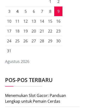
1
2
3
4
5
6
7
8
9
10
11
12
13
14
15
16
17
18
19
20
21
22
23
24
25
26
27
28
29
30
31
Agustus 2026
POS-POS TERBARU
Menemukan Slot Gacor: Panduan
Lengkap untuk Pemain Cerdas