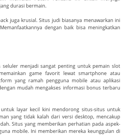
ang durasi bermain.
ck juga krusial. Situs judi biasanya menawarkan ini
. Memanfaatkannya dengan baik bisa meningkatkan
tas seluler menjadi sangat penting untuk pemain slot
 memainkan game favorit lewat smartphone atau
latform yang ramah pengguna mobile atau aplikasi
dengan mudah mengakses informasi bonus terbaru
ntuk layar kecil kini mendorong situs-situs untuk
man yang tidak kalah dari versi desktop, mencakup
mudah. Situs yang memberikan perhatian pada aspek-
ngguna mobile. Ini memberikan mereka keunggulan di