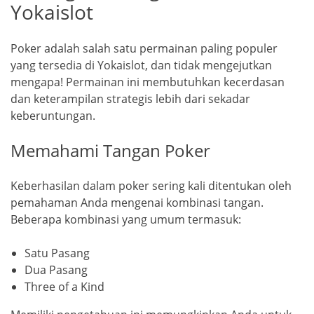
Yokaislot
Poker adalah salah satu permainan paling populer
yang tersedia di Yokaislot, dan tidak mengejutkan
mengapa! Permainan ini membutuhkan kecerdasan
dan keterampilan strategis lebih dari sekadar
keberuntungan.
Memahami Tangan Poker
Keberhasilan dalam poker sering kali ditentukan oleh
pemahaman Anda mengenai kombinasi tangan.
Beberapa kombinasi yang umum termasuk:
Satu Pasang
Dua Pasang
Three of a Kind