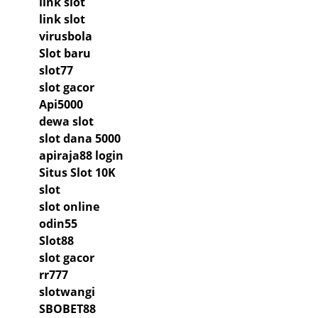
link slot
link slot
virusbola
Slot baru
slot77
slot gacor
Api5000
dewa slot
slot dana 5000
apiraja88 login
Situs Slot 10K
slot
slot online
odin55
Slot88
slot gacor
rr777
slotwangi
SBOBET88