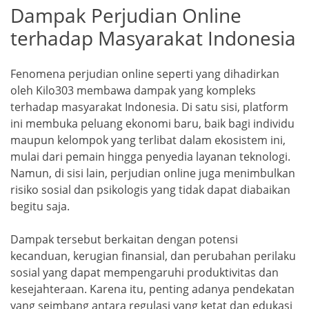
Dampak Perjudian Online
terhadap Masyarakat Indonesia
Fenomena perjudian online seperti yang dihadirkan
oleh Kilo303 membawa dampak yang kompleks
terhadap masyarakat Indonesia. Di satu sisi, platform
ini membuka peluang ekonomi baru, baik bagi individu
maupun kelompok yang terlibat dalam ekosistem ini,
mulai dari pemain hingga penyedia layanan teknologi.
Namun, di sisi lain, perjudian online juga menimbulkan
risiko sosial dan psikologis yang tidak dapat diabaikan
begitu saja.
Dampak tersebut berkaitan dengan potensi
kecanduan, kerugian finansial, dan perubahan perilaku
sosial yang dapat mempengaruhi produktivitas dan
kesejahteraan. Karena itu, penting adanya pendekatan
yang seimbang antara regulasi yang ketat dan edukasi