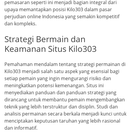
pemasaran seperti ini menjadi bagian integral dari
upaya memantapkan posisi Kilo303 dalam pasar
perjudian online Indonesia yang semakin kompetitif
dan kompleks.
Strategi Bermain dan
Keamanan Situs Kilo303
Pemahaman mendalam tentang strategi permainan di
Kilo303 menjadi salah satu aspek yang esensial bagi
setiap pemain yang ingin mengurangi risiko dan
meningkatkan potensi kemenangan. Situs ini
menyediakan panduan dan panduan strategi yang
dirancang untuk membantu pemain mengembangkan
teknik yang lebih terstruktur dan disiplin. Studi dan
analisis permainan secara berkala menjadi kunci untuk
menciptakan keputusan taruhan yang lebih rasional
dan informatif.