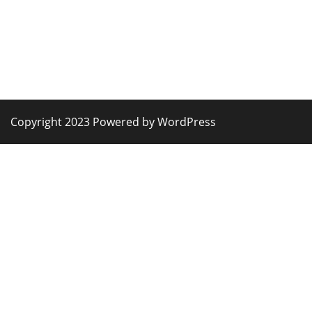
Copyright 2023 Powered by WordPress