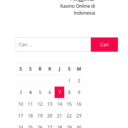
Kasino Online di
Indonesia
Cari
untuk:
S
S
R
K
J
S
M
1
2
3
4
5
6
7
8
9
10
11
12
13
14
15
16
17
18
19
20
21
22
23
24
25
26
27
28
29
30