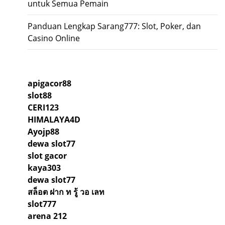
untuk Semua Pemain
Panduan Lengkap Sarang777: Slot, Poker, dan
Casino Online
apigacor88
slot88
CERI123
HIMALAYA4D
Ayojp88
dewa slot77
slot gacor
kaya303
dewa slot77
สล็อต ฝาก ท รู้ วอ เลท
slot777
arena 212