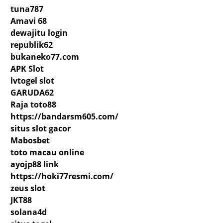
tuna787
Amavi 68
dewajitu login
republik62
bukaneko77.com
APK Slot
lvtogel slot
GARUDA62
Raja toto88
https://bandarsm605.com/
situs slot gacor
Mabosbet
toto macau online
ayojp88 link
https://hoki77resmi.com/
zeus slot
JKT88
solana4d