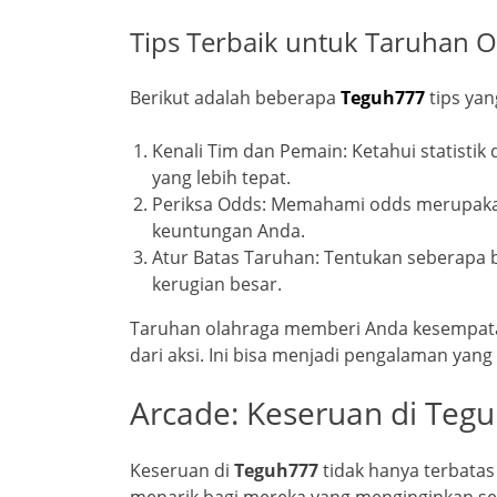
Tips Terbaik untuk Taruhan 
Berikut adalah beberapa
Teguh777
tips ya
Kenali Tim dan Pemain: Ketahui statisti
yang lebih tepat.
Periksa Odds: Memahami odds merupaka
keuntungan Anda.
Atur Batas Taruhan: Tentukan seberapa
kerugian besar.
Taruhan olahraga memberi Anda kesempata
dari aksi. Ini bisa menjadi pengalaman yang
Arcade: Keseruan di Teg
Keseruan di
Teguh777
tidak hanya terbatas
menarik bagi mereka yang menginginkan s