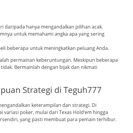
ri daripada hanya mengandalkan pilihan acak.
belumnya untuk memahami angka apa yang sering
; beli beberapa untuk meningkatkan peluang Anda.
dalah permainan keberuntungan. Meskipun beberapa
idak. Bermainlah dengan bijak dan nikmati
uan Strategi di Teguh777
ngandalkan keterampilan dan strategi. Di
variasi poker, mulai dari Texas Hold’em hingga
ersendiri, yang pasti membuat para pemain terhibur.