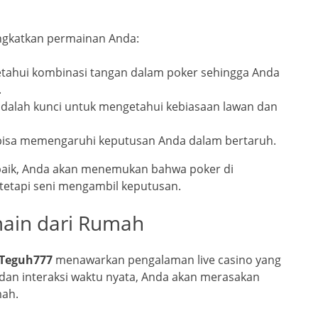
ngkatkan permainan Anda:
tahui kombinasi tangan dalam poker sehingga Anda
.
alah kunci untuk mengetahui kebiasaan lawan dan
 bisa memengaruhi keputusan Anda dalam bertaruh.
 baik, Anda akan menemukan bahwa poker di
tetapi seni mengambil keputusan.
main dari Rumah
Teguh777
menawarkan pengalaman live casino yang
 dan interaksi waktu nyata, Anda akan merasakan
mah.