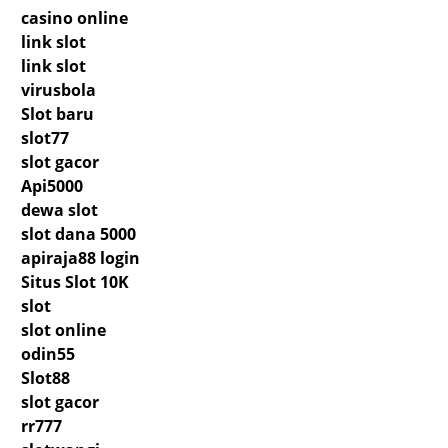
casino online
link slot
link slot
virusbola
Slot baru
slot77
slot gacor
Api5000
dewa slot
slot dana 5000
apiraja88 login
Situs Slot 10K
slot
slot online
odin55
Slot88
slot gacor
rr777