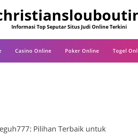
hristiansloubouti
Informasi Top Seputar Situs Judi Online Terkini
e
Casino Online
Poker Online
Togel Onl
guh777: Pilihan Terbaik untuk