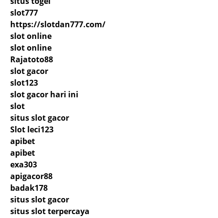
situs togel
slot777
https://slotdan777.com/
slot online
slot online
Rajatoto88
slot gacor
slot123
slot gacor hari ini
slot
situs slot gacor
Slot leci123
apibet
apibet
exa303
apigacor88
badak178
situs slot gacor
situs slot terpercaya