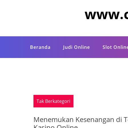
Skip
www.c
to
content
Beranda
Judi Online
Slot Onlin
Tak Berkategori
Menemukan Kesenangan di Te
Kasino Online