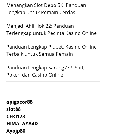
Menangkan Slot Depo 5K: Panduan
Lengkap untuk Pemain Cerdas
Menjadi Ahli Hoki22: Panduan
Terlengkap untuk Pecinta Kasino Online
Panduan Lengkap Piubet: Kasino Online
Terbaik untuk Semua Pemain
Panduan Lengkap Sarang777: Slot,
Poker, dan Casino Online
apigacor88
slot88
CERI123
HIMALAYA4D
Ayojp88