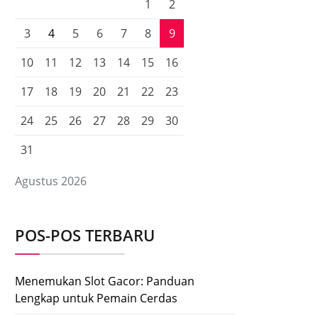
1
2
3
4
5
6
7
8
9
10
11
12
13
14
15
16
17
18
19
20
21
22
23
24
25
26
27
28
29
30
31
Agustus 2026
POS-POS TERBARU
Menemukan Slot Gacor: Panduan
Lengkap untuk Pemain Cerdas