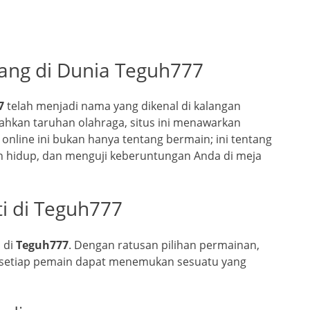
ang di Dunia Teguh777
7
telah menjadi nama yang dikenal di kalangan
bahkan taruhan olahraga, situs ini menawarkan
nline ini bukan hanya tentang bermain; ini tentang
idup, dan menguji keberuntungan Anda di meja
ti di Teguh777
 di
Teguh777
. Dengan ratusan pilihan permainan,
n, setiap pemain dapat menemukan sesuatu yang