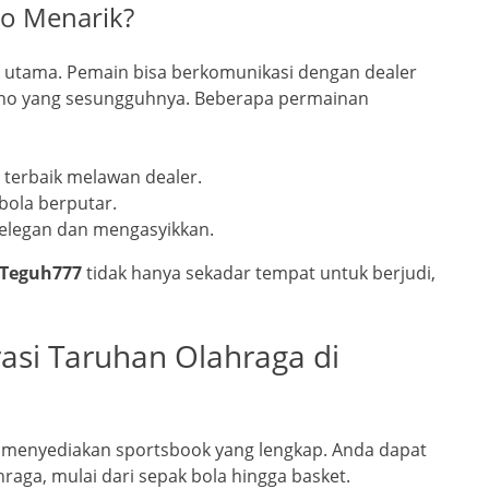
no Menarik?
rik utama. Pemain bisa berkomunikasi dengan dealer
ino yang sesungguhnya. Beberapa permainan
terbaik melawan dealer.
bola berputar.
elegan dan mengasyikkan.
Teguh777
tidak hanya sekadar tempat untuk berjudi,
asi Taruhan Olahraga di
 menyediakan sportsbook yang lengkap. Anda dapat
raga, mulai dari sepak bola hingga basket.