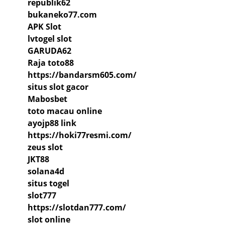
republik62
bukaneko77.com
APK Slot
lvtogel slot
GARUDA62
Raja toto88
https://bandarsm605.com/
situs slot gacor
Mabosbet
toto macau online
ayojp88 link
https://hoki77resmi.com/
zeus slot
JKT88
solana4d
situs togel
slot777
https://slotdan777.com/
slot online