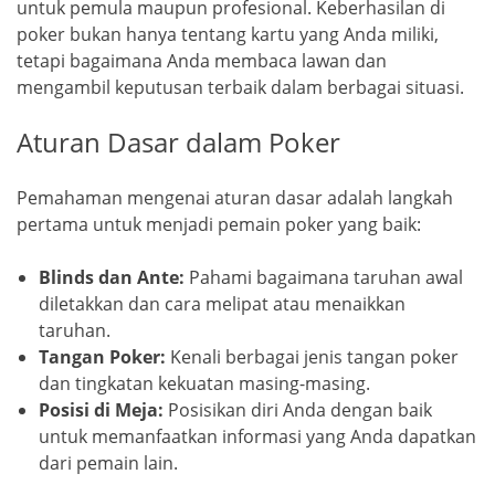
untuk pemula maupun profesional. Keberhasilan di
poker bukan hanya tentang kartu yang Anda miliki,
tetapi bagaimana Anda membaca lawan dan
mengambil keputusan terbaik dalam berbagai situasi.
Aturan Dasar dalam Poker
Pemahaman mengenai aturan dasar adalah langkah
pertama untuk menjadi pemain poker yang baik:
Blinds dan Ante:
Pahami bagaimana taruhan awal
diletakkan dan cara melipat atau menaikkan
taruhan.
Tangan Poker:
Kenali berbagai jenis tangan poker
dan tingkatan kekuatan masing-masing.
Posisi di Meja:
Posisikan diri Anda dengan baik
untuk memanfaatkan informasi yang Anda dapatkan
dari pemain lain.