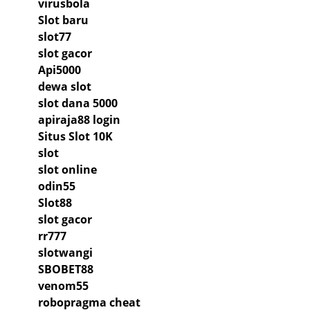
virusbola
Slot baru
slot77
slot gacor
Api5000
dewa slot
slot dana 5000
apiraja88 login
Situs Slot 10K
slot
slot online
odin55
Slot88
slot gacor
rr777
slotwangi
SBOBET88
venom55
robopragma cheat