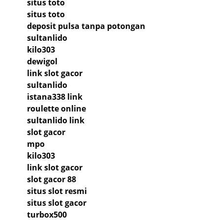
situs toto
situs toto
deposit pulsa tanpa potongan
sultanlido
kilo303
dewigol
link slot gacor
sultanlido
istana338 link
roulette online
sultanlido link
slot gacor
mpo
kilo303
link slot gacor
slot gacor 88
situs slot resmi
situs slot gacor
turbox500