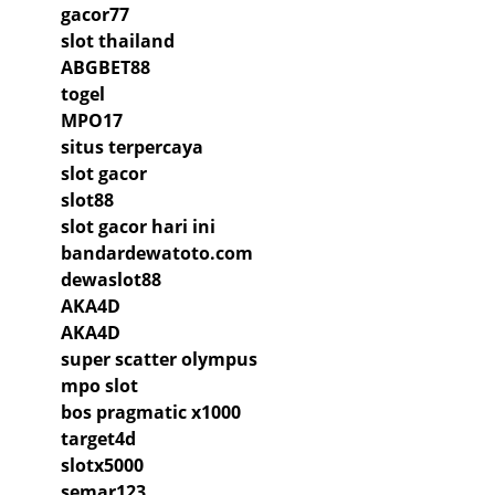
gacor77
slot thailand
ABGBET88
togel
MPO17
situs terpercaya
slot gacor
slot88
slot gacor hari ini
bandardewatoto.com
dewaslot88
AKA4D
AKA4D
super scatter olympus
mpo slot
bos pragmatic x1000
target4d
slotx5000
semar123