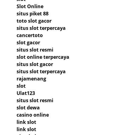
Slot Online
situs piket 88
toto slot gacor
situs slot terpercaya
cancertoto
slot gacor
situs slot resmi
slot online terpercaya
situs slot gacor
situs slot terpercaya
rajamenang
slot
Ulat123
situs slot resmi
slot dewa
casino online
link slot
link slot