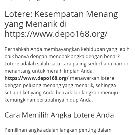
Lotere: Kesempatan Menang
yang Menarik di
https://www.depo168.org/
Pernahkah Anda membayangkan kehidupan yang lebih
baik hanya dengan menebak angka dengan benar?
Lotere adalah salah satu cara paling sederhana namun
menantang untuk meraih impian Anda.
https://www.depo168.org/
menawarkan lotere
dengan peluang menang yang menarik, sehingga
setiap tiket yang Anda beli adalah langkah menuju
kemungkinan berubahnya hidup Anda.
Cara Memilih Angka Lotere Anda
Pemilihan angka adalah langkah penting dalam