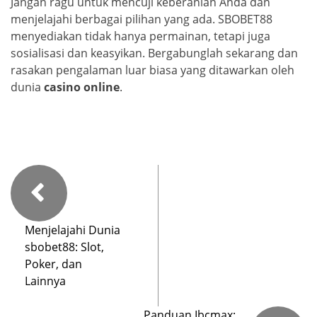
Jangan ragu untuk mencuji keberanian Anda dan
menjelajahi berbagai pilihan yang ada. SBOBET88
menyediakan tidak hanya permainan, tetapi juga
sosialisasi dan keasyikan. Bergabunglah sekarang dan
rasakan pengalaman luar biasa yang ditawarkan oleh
dunia
casino online
.
Menjelajahi Dunia
sbobet88: Slot,
Poker, dan
Lainnya
Panduan Ibcmax: