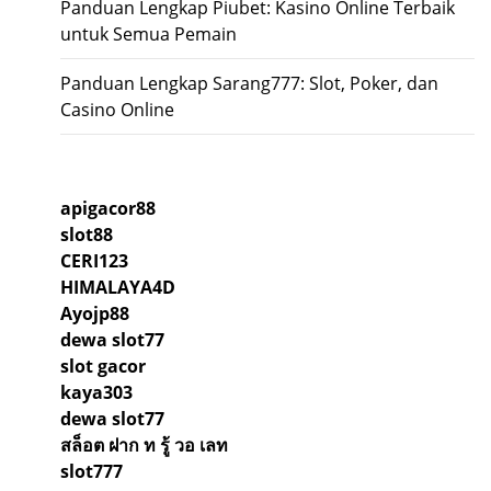
Panduan Lengkap Piubet: Kasino Online Terbaik
untuk Semua Pemain
Panduan Lengkap Sarang777: Slot, Poker, dan
Casino Online
apigacor88
slot88
CERI123
HIMALAYA4D
Ayojp88
dewa slot77
slot gacor
kaya303
dewa slot77
สล็อต ฝาก ท รู้ วอ เลท
slot777