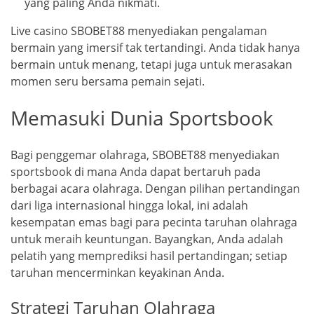
yang paling Anda nikmati.
Live casino SBOBET88 menyediakan pengalaman
bermain yang imersif tak tertandingi. Anda tidak hanya
bermain untuk menang, tetapi juga untuk merasakan
momen seru bersama pemain sejati.
Memasuki Dunia Sportsbook
Bagi penggemar olahraga, SBOBET88 menyediakan
sportsbook di mana Anda dapat bertaruh pada
berbagai acara olahraga. Dengan pilihan pertandingan
dari liga internasional hingga lokal, ini adalah
kesempatan emas bagi para pecinta taruhan olahraga
untuk meraih keuntungan. Bayangkan, Anda adalah
pelatih yang memprediksi hasil pertandingan; setiap
taruhan mencerminkan keyakinan Anda.
Strategi Taruhan Olahraga