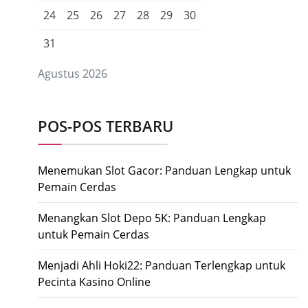
24
25
26
27
28
29
30
31
Agustus 2026
POS-POS TERBARU
Menemukan Slot Gacor: Panduan Lengkap untuk
Pemain Cerdas
Menangkan Slot Depo 5K: Panduan Lengkap
untuk Pemain Cerdas
Menjadi Ahli Hoki22: Panduan Terlengkap untuk
Pecinta Kasino Online