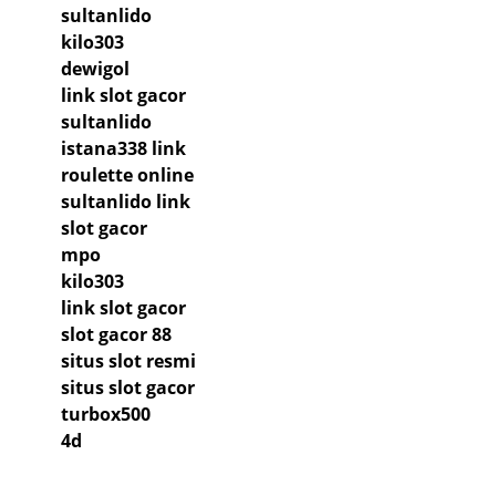
sultanlido
kilo303
dewigol
link slot gacor
sultanlido
istana338 link
roulette online
sultanlido link
slot gacor
mpo
kilo303
link slot gacor
slot gacor 88
situs slot resmi
situs slot gacor
turbox500
4d