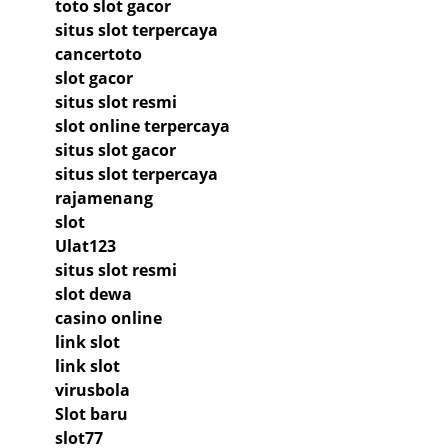
toto slot gacor
situs slot terpercaya
cancertoto
slot gacor
situs slot resmi
slot online terpercaya
situs slot gacor
situs slot terpercaya
rajamenang
slot
Ulat123
situs slot resmi
slot dewa
casino online
link slot
link slot
virusbola
Slot baru
slot77