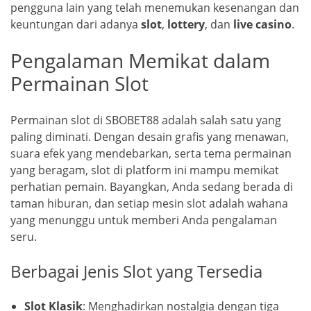
pengguna lain yang telah menemukan kesenangan dan
keuntungan dari adanya
slot
,
lottery
, dan
live casino
.
Pengalaman Memikat dalam
Permainan Slot
Permainan slot di SBOBET88 adalah salah satu yang
paling diminati. Dengan desain grafis yang menawan,
suara efek yang mendebarkan, serta tema permainan
yang beragam, slot di platform ini mampu memikat
perhatian pemain. Bayangkan, Anda sedang berada di
taman hiburan, dan setiap mesin slot adalah wahana
yang menunggu untuk memberi Anda pengalaman
seru.
Berbagai Jenis Slot yang Tersedia
Slot Klasik
: Menghadirkan nostalgia dengan tiga