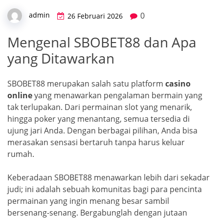
0
admin
26 Februari 2026
Mengenal SBOBET88 dan Apa
yang Ditawarkan
SBOBET88 merupakan salah satu platform
casino
online
yang menawarkan pengalaman bermain yang
tak terlupakan. Dari permainan slot yang menarik,
hingga poker yang menantang, semua tersedia di
ujung jari Anda. Dengan berbagai pilihan, Anda bisa
merasakan sensasi bertaruh tanpa harus keluar
rumah.
Keberadaan SBOBET88 menawarkan lebih dari sekadar
judi; ini adalah sebuah komunitas bagi para pencinta
permainan yang ingin menang besar sambil
bersenang-senang. Bergabunglah dengan jutaan