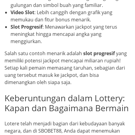
gulungan dan simbol buah yang familiar.
Video Slot
: Lebih canggih dengan grafik yang
memukau dan fitur bonus menarik.
Slot Progresif
: Menawarkan jackpot yang terus
meningkat hingga mencapai angka yang
menggiurkan.
Salah satu contoh menarik adalah
slot progresif
yang
memiliki potensi jackpot mencapai miliaran rupiah!
Setiap kali pemain memasang taruhan, sebagian dari
uang tersebut masuk ke jackpot, dan bisa
dimenangkan oleh siapa saja.
Keberuntungan dalam Lottery:
Kapan dan Bagaimana Bermain
Lotere telah menjadi bagian dari kebudayaan banyak
negara, dan di SBOBET88, Anda dapat menemukan