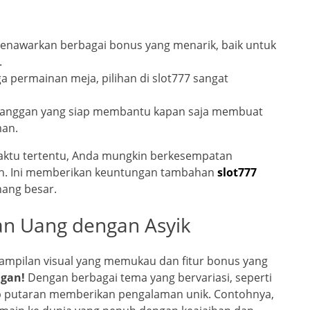
enawarkan berbagai bonus yang menarik, baik untuk
.
gga permainan meja, pilihan di slot777 sangat
anggan yang siap membantu kapan saja membuat
man.
waktu tertentu, Anda mungkin berkesempatan
h. Ini memberikan keuntungan tambahan
slot777
ang besar.
an Uang dengan Asyik
 tampilan visual yang memukau dan fitur bonus yang
gan!
Dengan berbagai tema yang bervariasi, seperti
tiap putaran memberikan pengalaman unik. Contohnya,