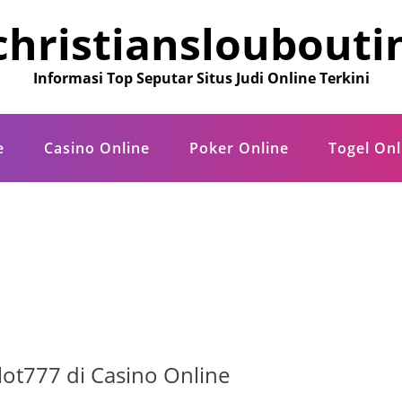
hristiansloubouti
Informasi Top Seputar Situs Judi Online Terkini
e
Casino Online
Poker Online
Togel Onl
ot777 di Casino Online