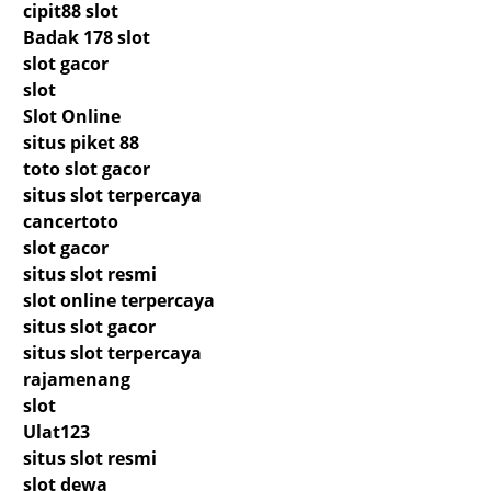
cipit88 slot
Badak 178 slot
slot gacor
slot
Slot Online
situs piket 88
toto slot gacor
situs slot terpercaya
cancertoto
slot gacor
situs slot resmi
slot online terpercaya
situs slot gacor
situs slot terpercaya
rajamenang
slot
Ulat123
situs slot resmi
slot dewa