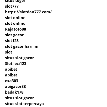
situs togel
slot777
https://slotdan777.com/
slot online
slot online
Rajatoto88
slot gacor
slot123
slot gacor hari ini
slot
situs slot gacor
Slot leci123
apibet
apibet
exa303
apigacor88
badak178
situs slot gacor
situs slot terpercaya