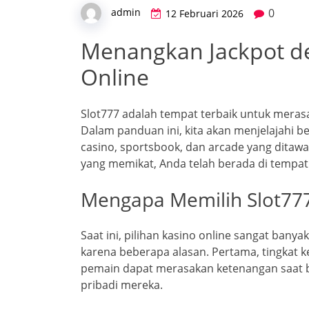
0
admin
12 Februari 2026
Menangkan Jackpot de
Online
Slot777 adalah tempat terbaik untuk meras
Dalam panduan ini, kita akan menjelajahi ber
casino, sportsbook, dan arcade yang ditaw
yang memikat, Anda telah berada di tempat
Mengapa Memilih Slot77
Saat ini, pilihan kasino online sangat bany
karena beberapa alasan. Pertama, tingkat
pemain dapat merasakan ketenangan saat 
pribadi mereka.