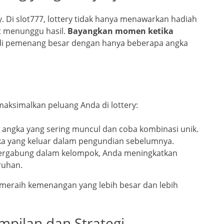
y. Di slot777, lottery tidak hanya menawarkan hadiah
t menunggu hasil.
Bayangkan momen ketika
di pemenang besar dengan hanya beberapa angka
maksimalkan peluang Anda di lottery:
 angka yang sering muncul dan coba kombinasi unik.
ka yang keluar dalam pengundian sebelumnya.
rgabung dalam kelompok, Anda meningkatkan
ruhan.
 meraih kemenangan yang lebih besar dan lebih
mpilan dan Strategi