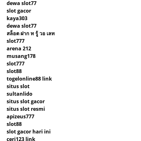
dewa slot77
slot gacor
kaya303
dewa slot77
สล็อต ฝาก ท รู้ วอ เลท
slot777
arena 212
musang178
slot777
slot88
togelonline88 link
situs slot
sultanlido
situs slot gacor
situs slot resmi
apizeus777
slot88
slot gacor hari ini
ceri123 link