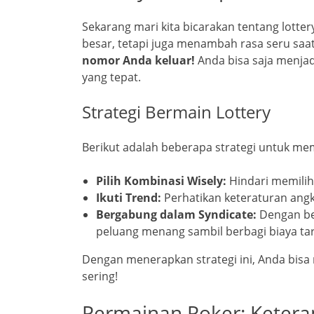
Sekarang mari kita bicarakan tentang lotter
besar, tetapi juga menambah rasa seru saa
nomor Anda keluar!
Anda bisa saja menja
yang tepat.
Strategi Bermain Lottery
Berikut adalah beberapa strategi untuk me
Pilih Kombinasi Wisely:
Hindari memilih
Ikuti Trend:
Perhatikan keteraturan ang
Bergabung dalam Syndicate:
Dengan be
peluang menang sambil berbagi biaya ta
Dengan menerapkan strategi ini, Anda bisa
sering!
Permainan Poker: Ketera