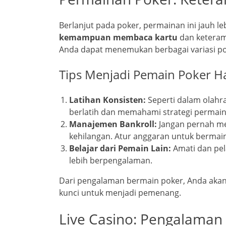
Berlanjut pada poker, permainan ini jauh l
kemampuan membaca kartu
dan keteramp
Anda dapat menemukan berbagai variasi po
Tips Menjadi Pemain Poker H
Latihan Konsisten:
Seperti dalam olahr
berlatih dan memahami strategi permain
Manajemen Bankroll:
Jangan pernah m
kehilangan. Atur anggaran untuk bermain
Belajar dari Pemain Lain:
Amati dan pela
lebih berpengalaman.
Dari pengalaman bermain poker, Anda akan
kunci untuk menjadi pemenang.
Live Casino: Pengalaman