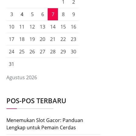
1
2
3
4
5
6
7
8
9
10
11
12
13
14
15
16
17
18
19
20
21
22
23
24
25
26
27
28
29
30
31
Agustus 2026
POS-POS TERBARU
Menemukan Slot Gacor: Panduan
Lengkap untuk Pemain Cerdas