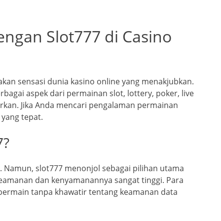
ngan Slot777 di Casino
akan sensasi dunia kasino online yang menakjubkan.
bagai aspek dari permainan slot, lottery, poker, live
arkan. Jika Anda mencari pengalaman permainan
 yang tepat.
7?
ak. Namun, slot777 menonjol sebagai pilihan utama
 keamanan dan kenyamanannya sangat tinggi. Para
bermain tanpa khawatir tentang keamanan data