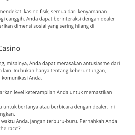
endekati kasino fisik, semua dari kenyamanan
 canggih, Anda dapat berinteraksi dengan dealer
ikan dimensi sosial yang sering hilang di
Casino
ng, misalnya, Anda dapat merasakan antusiasme dari
 lain. Ini bukan hanya tentang keberuntungan,
an komunikasi Anda.
sarkan level keterampilan Anda untuk memastikan
 untuk bertanya atau berbicara dengan dealer. Ini
ngkan.
waktu Anda, jangan terburu-buru. Pernahkah Anda
he race’?