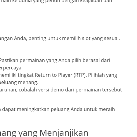
ain ke dunia yang penuh dengan keajaiban dan
gan Anda, penting untuk memilih slot yang sesuai.
astikan permainan yang Anda pilih berasal dari
erpercaya.
emiliki tingkat Return to Player (RTP). Pilihlah yang
 peluang menang.
uhan, cobalah versi demo dari permainan tersebut
da dapat meningkatkan peluang Anda untuk meraih
nang yang Menjanjikan