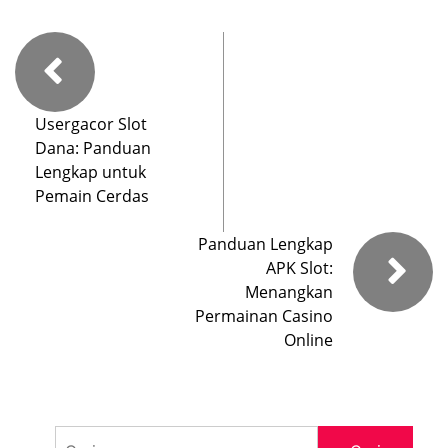
Usergacor Slot
Dana: Panduan
Lengkap untuk
Pemain Cerdas
Panduan Lengkap
APK Slot:
Menangkan
Permainan Casino
Online
Cari