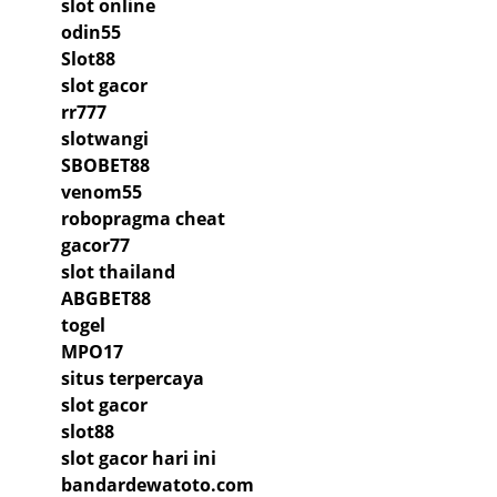
slot online
odin55
Slot88
slot gacor
rr777
slotwangi
SBOBET88
venom55
robopragma cheat
gacor77
slot thailand
ABGBET88
togel
MPO17
situs terpercaya
slot gacor
slot88
slot gacor hari ini
bandardewatoto.com