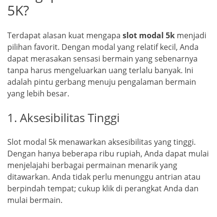
5K?
Terdapat alasan kuat mengapa
slot modal 5k
menjadi
pilihan favorit. Dengan modal yang relatif kecil, Anda
dapat merasakan sensasi bermain yang sebenarnya
tanpa harus mengeluarkan uang terlalu banyak. Ini
adalah pintu gerbang menuju pengalaman bermain
yang lebih besar.
1. Aksesibilitas Tinggi
Slot modal 5k menawarkan aksesibilitas yang tinggi.
Dengan hanya beberapa ribu rupiah, Anda dapat mulai
menjelajahi berbagai permainan menarik yang
ditawarkan. Anda tidak perlu menunggu antrian atau
berpindah tempat; cukup klik di perangkat Anda dan
mulai bermain.