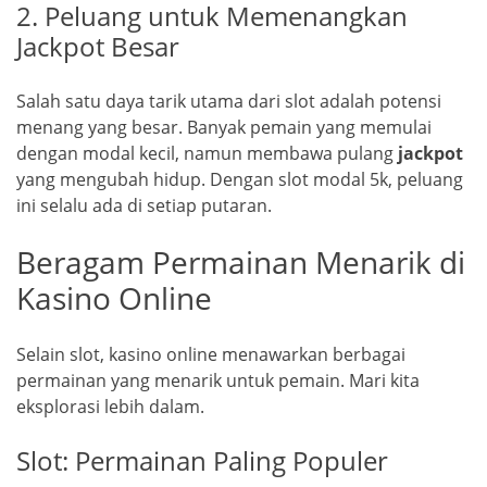
2. Peluang untuk Memenangkan
Jackpot Besar
Salah satu daya tarik utama dari slot adalah potensi
menang yang besar. Banyak pemain yang memulai
dengan modal kecil, namun membawa pulang
jackpot
yang mengubah hidup. Dengan slot modal 5k, peluang
ini selalu ada di setiap putaran.
Beragam Permainan Menarik di
Kasino Online
Selain slot, kasino online menawarkan berbagai
permainan yang menarik untuk pemain. Mari kita
eksplorasi lebih dalam.
Slot: Permainan Paling Populer