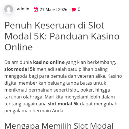
0
admin
21 Maret 2026
Penuh Keseruan di Slot
Modal 5K: Panduan Kasino
Online
Dalam dunia
kasino online
yang kian berkembang,
slot modal 5k
menjadi salah satu pilihan paling
menggoda bagi para pemula dan veteran alike. Kasino
digital memberikan peluang tanpa batas untuk
menikmati permainan seperti slot, poker, hingga
taruhan olahraga. Mari kita menyelami lebih dalam
tentang bagaimana
slot modal 5k
dapat mengubah
pengalaman bermain Anda.
Mengapa Memilih Slot Modal