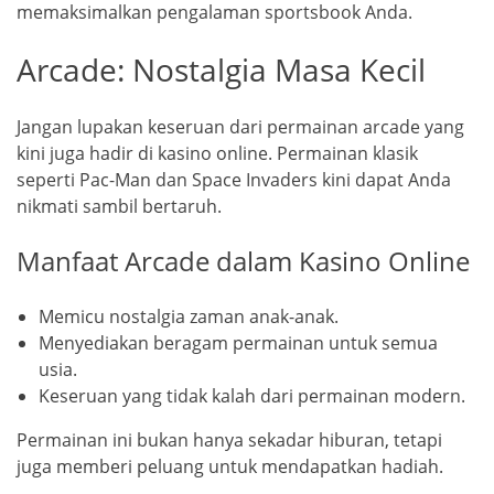
memaksimalkan pengalaman sportsbook Anda.
Arcade: Nostalgia Masa Kecil
Jangan lupakan keseruan dari permainan arcade yang
kini juga hadir di kasino online. Permainan klasik
seperti Pac-Man dan Space Invaders kini dapat Anda
nikmati sambil bertaruh.
Manfaat Arcade dalam Kasino Online
Memicu nostalgia zaman anak-anak.
Menyediakan beragam permainan untuk semua
usia.
Keseruan yang tidak kalah dari permainan modern.
Permainan ini bukan hanya sekadar hiburan, tetapi
juga memberi peluang untuk mendapatkan hadiah.