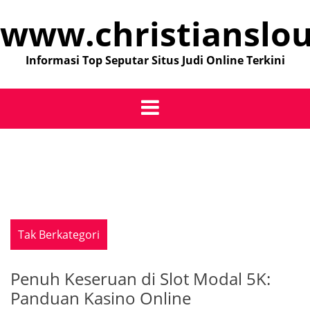
Skip
www.christianslo
to
content
Informasi Top Seputar Situs Judi Online Terkini
Tak Berkategori
Penuh Keseruan di Slot Modal 5K:
Panduan Kasino Online