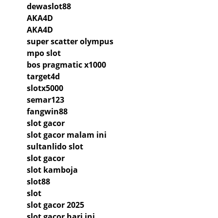
dewaslot88
AKA4D
AKA4D
super scatter olympus
mpo slot
bos pragmatic x1000
target4d
slotx5000
semar123
fangwin88
slot gacor
slot gacor malam ini
sultanlido slot
slot gacor
slot kamboja
slot88
slot
slot gacor 2025
slot gacor hari ini