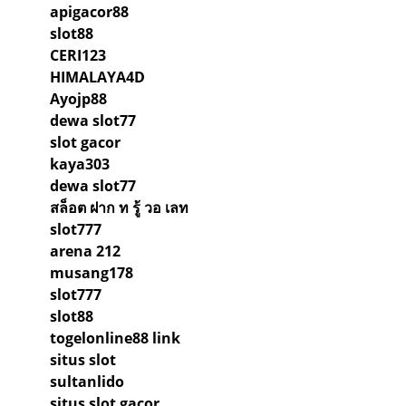
apigacor88
slot88
CERI123
HIMALAYA4D
Ayojp88
dewa slot77
slot gacor
kaya303
dewa slot77
สล็อต ฝาก ท รู้ วอ เลท
slot777
arena 212
musang178
slot777
slot88
togelonline88 link
situs slot
sultanlido
situs slot gacor