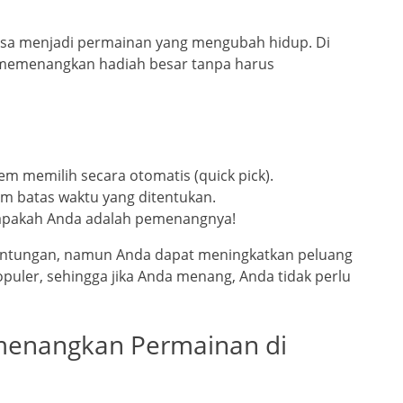
isa menjadi permainan yang mengubah hidup. Di
k memenangkan hadiah besar tanpa harus
tem memilih secara otomatis (quick pick).
um batas waktu yang ditentukan.
 apakah Anda adalah pemenangnya!
runtungan, namun Anda dapat meningkatkan peluang
uler, sehingga jika Anda menang, Anda tidak perlu
emenangkan Permainan di