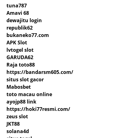
tuna787
Amavi 68
dewajitu login
republik62
bukaneko77.com
APK Slot
lvtogel slot
GARUDA62
Raja toto88
https://bandarsm605.com/
situs slot gacor
Mabosbet
toto macau online
ayojp88 link
https://hoki77resmi.com/
zeus slot
JKT88
solana4d