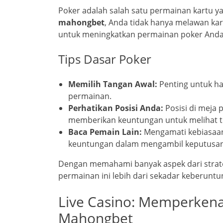
Poker adalah salah satu permainan kartu y
mahongbet
, Anda tidak hanya melawan kart
untuk meningkatkan permainan poker Anda
Tips Dasar Poker
Memilih Tangan Awal:
Penting untuk ha
permainan.
Perhatikan Posisi Anda:
Posisi di meja 
memberikan keuntungan untuk melihat ti
Baca Pemain Lain:
Mengamati kebiasaan
keuntungan dalam mengambil keputusan
Dengan memahami banyak aspek dari stra
permainan ini lebih dari sekadar keberunt
Live Casino: Memperkena
Mahongbet