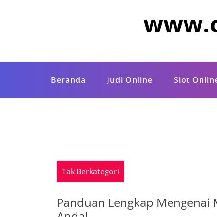
Skip
www.c
to
content
Beranda
Judi Online
Slot Onlin
Tak Berkategori
Panduan Lengkap Mengenai 
Anda!