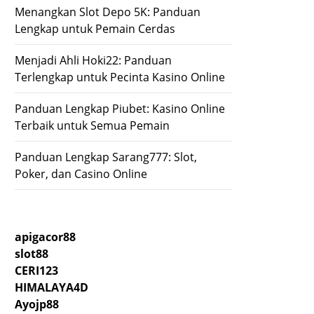
Menangkan Slot Depo 5K: Panduan
Lengkap untuk Pemain Cerdas
Menjadi Ahli Hoki22: Panduan
Terlengkap untuk Pecinta Kasino Online
Panduan Lengkap Piubet: Kasino Online
Terbaik untuk Semua Pemain
Panduan Lengkap Sarang777: Slot,
Poker, dan Casino Online
apigacor88
slot88
CERI123
HIMALAYA4D
Ayojp88