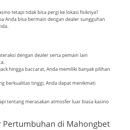
o tetapi tidak bisa pergi ke lokasi fisiknya?
na Anda bisa bermain dengan dealer sungguhan
nda.
teraksi dengan dealer serta pemain lain
a.
jack hingga baccarat, Anda memiliki banyak pilihan
g berkualitas tinggi, Anda dapat menikmati
api tentang merasakan atmosfer luar biasa kasino
or Pertumbuhan di Mahongbet