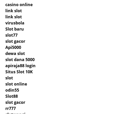
casino online
link slot
link slot
virusbola
Slot baru
slot77
slot gacor
Api5000
dewa slot
slot dana 5000
apiraja88 login
Situs Slot 10K
slot
slot online
odin55
Slot88
slot gacor
rr777