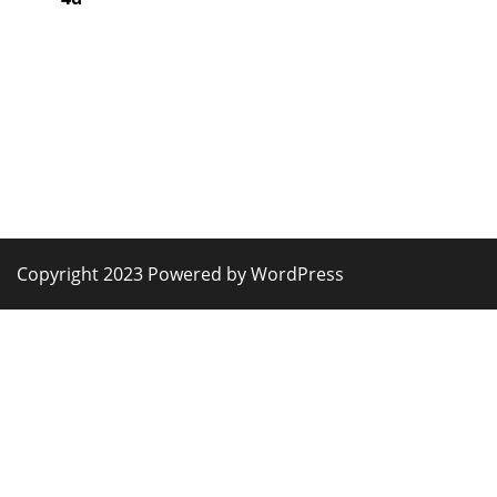
Copyright 2023 Powered by WordPress