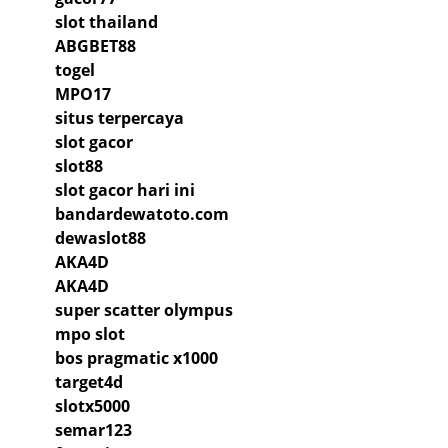
slot thailand
ABGBET88
togel
MPO17
situs terpercaya
slot gacor
slot88
slot gacor hari ini
bandardewatoto.com
dewaslot88
AKA4D
AKA4D
super scatter olympus
mpo slot
bos pragmatic x1000
target4d
slotx5000
semar123