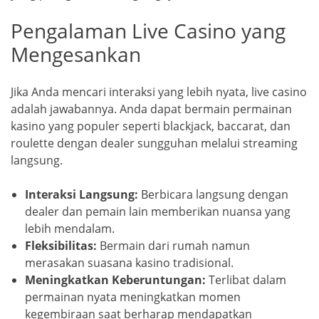
Pengalaman Live Casino yang
Mengesankan
Jika Anda mencari interaksi yang lebih nyata, live casino
adalah jawabannya. Anda dapat bermain permainan
kasino yang populer seperti blackjack, baccarat, dan
roulette dengan dealer sungguhan melalui streaming
langsung.
Interaksi Langsung:
Berbicara langsung dengan
dealer dan pemain lain memberikan nuansa yang
lebih mendalam.
Fleksibilitas:
Bermain dari rumah namun
merasakan suasana kasino tradisional.
Meningkatkan Keberuntungan:
Terlibat dalam
permainan nyata meningkatkan momen
kegembiraan saat berharap mendapatkan