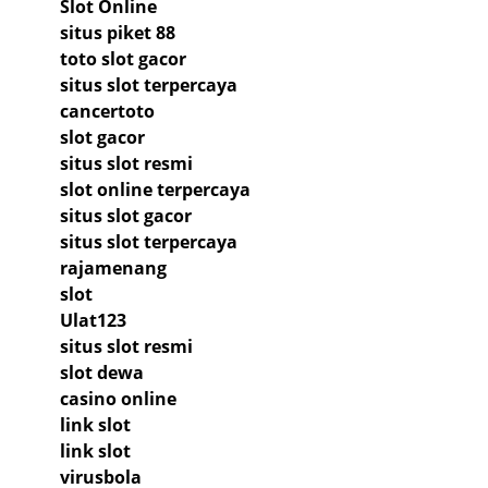
Slot Online
situs piket 88
toto slot gacor
situs slot terpercaya
cancertoto
slot gacor
situs slot resmi
slot online terpercaya
situs slot gacor
situs slot terpercaya
rajamenang
slot
Ulat123
situs slot resmi
slot dewa
casino online
link slot
link slot
virusbola