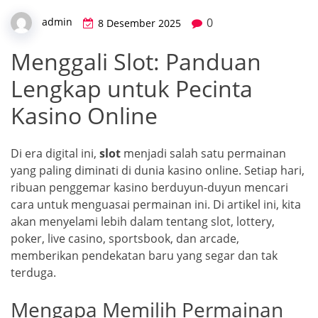
0
admin
8 Desember 2025
Menggali Slot: Panduan
Lengkap untuk Pecinta
Kasino Online
Di era digital ini,
slot
menjadi salah satu permainan
yang paling diminati di dunia kasino online. Setiap hari,
ribuan penggemar kasino berduyun-duyun mencari
cara untuk menguasai permainan ini. Di artikel ini, kita
akan menyelami lebih dalam tentang slot, lottery,
poker, live casino, sportsbook, dan arcade,
memberikan pendekatan baru yang segar dan tak
terduga.
Mengapa Memilih Permainan