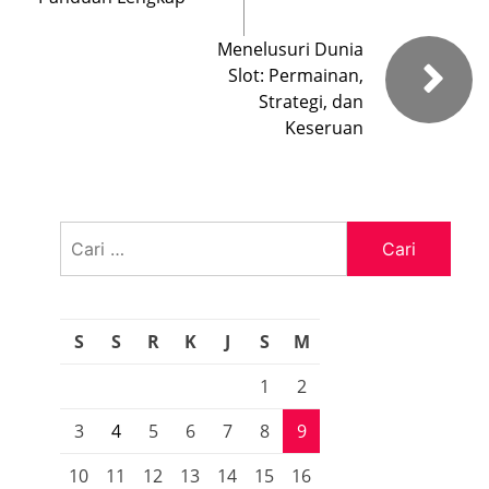
Menelusuri Dunia
Slot: Permainan,
Strategi, dan
Keseruan
Cari
untuk:
S
S
R
K
J
S
M
1
2
3
4
5
6
7
8
9
10
11
12
13
14
15
16