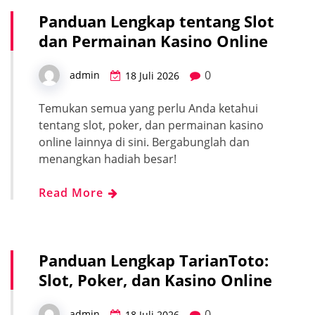
Panduan Lengkap tentang Slot
dan Permainan Kasino Online
0
admin
18 Juli 2026
Temukan semua yang perlu Anda ketahui
tentang slot, poker, dan permainan kasino
online lainnya di sini. Bergabunglah dan
menangkan hadiah besar!
Read More
Panduan Lengkap TarianToto:
Slot, Poker, dan Kasino Online
0
admin
18 Juli 2026