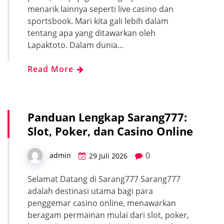
menarik lainnya seperti live casino dan
sportsbook. Mari kita gali lebih dalam
tentang apa yang ditawarkan oleh
Lapaktoto. Dalam dunia…
Read More
Panduan Lengkap Sarang777:
Slot, Poker, dan Casino Online
0
admin
29 Juli 2026
Selamat Datang di Sarang777 Sarang777
adalah destinasi utama bagi para
penggemar casino online, menawarkan
beragam permainan mulai dari slot, poker,