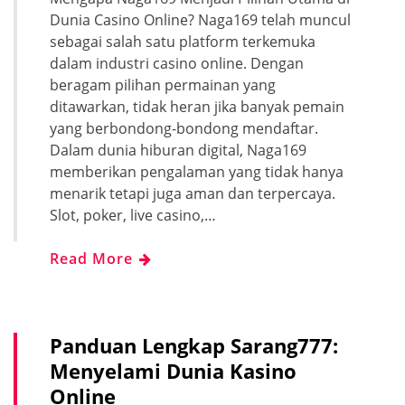
Dunia Casino Online? Naga169 telah muncul
sebagai salah satu platform terkemuka
dalam industri casino online. Dengan
beragam pilihan permainan yang
ditawarkan, tidak heran jika banyak pemain
yang berbondong-bondong mendaftar.
Dalam dunia hiburan digital, Naga169
memberikan pengalaman yang tidak hanya
menarik tetapi juga aman dan terpercaya.
Slot, poker, live casino,…
Read More
Panduan Lengkap Sarang777:
Menyelami Dunia Kasino
Online