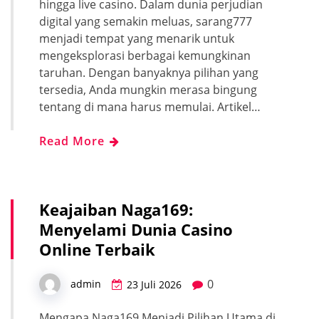
hingga live casino. Dalam dunia perjudian
digital yang semakin meluas, sarang777
menjadi tempat yang menarik untuk
mengeksplorasi berbagai kemungkinan
taruhan. Dengan banyaknya pilihan yang
tersedia, Anda mungkin merasa bingung
tentang di mana harus memulai. Artikel…
Read More
Keajaiban Naga169:
Menyelami Dunia Casino
Online Terbaik
0
admin
23 Juli 2026
Mengapa Naga169 Menjadi Pilihan Utama di