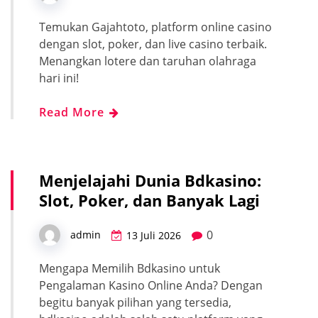
Temukan Gajahtoto, platform online casino
dengan slot, poker, dan live casino terbaik.
Menangkan lotere dan taruhan olahraga
hari ini!
Read More
Menjelajahi Dunia Bdkasino:
Slot, Poker, dan Banyak Lagi
0
admin
13 Juli 2026
Mengapa Memilih Bdkasino untuk
Pengalaman Kasino Online Anda? Dengan
begitu banyak pilihan yang tersedia,