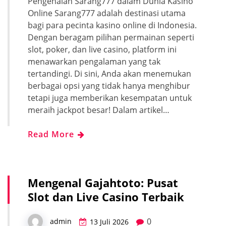
Pengenalan Sarang777 dalam Dunia Kasino
Online Sarang777 adalah destinasi utama
bagi para pecinta kasino online di Indonesia.
Dengan beragam pilihan permainan seperti
slot, poker, dan live casino, platform ini
menawarkan pengalaman yang tak
tertandingi. Di sini, Anda akan menemukan
berbagai opsi yang tidak hanya menghibur
tetapi juga memberikan kesempatan untuk
meraih jackpot besar! Dalam artikel…
Read More
Mengenal Gajahtoto: Pusat
Slot dan Live Casino Terbaik
0
admin
13 Juli 2026