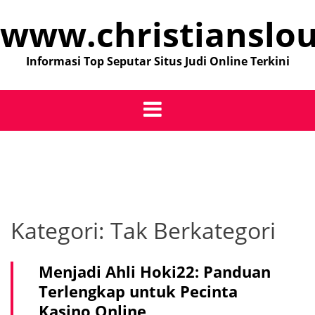
Skip
www.christianslo
to
content
Informasi Top Seputar Situs Judi Online Terkini
Kategori:
Tak Berkategori
Menjadi Ahli Hoki22: Panduan
Terlengkap untuk Pecinta
Kasino Online