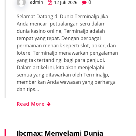
0
admin
12 Juli 2026
Selamat Datang di Dunia Terminaljp Jika
Anda mencari petualangan seru dalam
dunia kasino online, Terminaljp adalah
tempat yang tepat. Dengan berbagai
permainan menarik seperti slot, poker, dan
lotere, Terminaljp menawarkan pengalaman
yang tak tertandingi bagi para penjudi.
Dalam artikel ini, kita akan menjelajahi
semua yang ditawarkan oleh Terminaljp,
memberikan Anda wawasan yang berharga
dan tips…
Read More
Ibcmax: Menyelami Dunia