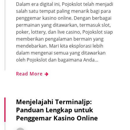
Dalam era digital ini, Pojokslot telah menjadi
salah satu tempat paling menarik bagi para
penggemar kasino online. Dengan berbagai
permainan yang ditawarkan, termasuk slot,
poker, lottery, dan live casino, Pojokslot siap
memberikan pengalaman bermain yang
mendebarkan. Mari kita eksplorasi lebih
dalam mengenai semua yang ditawarkan
oleh Pojokslot dan bagaimana Anda…
Read More
Menjelajahi Terminaljp:
Panduan Lengkap untuk
Penggemar Kasino Online