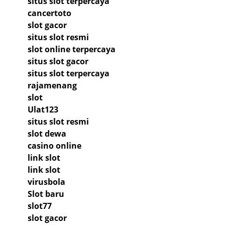
situs slot terpercaya
cancertoto
slot gacor
situs slot resmi
slot online terpercaya
situs slot gacor
situs slot terpercaya
rajamenang
slot
Ulat123
situs slot resmi
slot dewa
casino online
link slot
link slot
virusbola
Slot baru
slot77
slot gacor