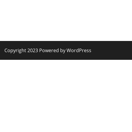
Copyright 2023 Powered by WordPress