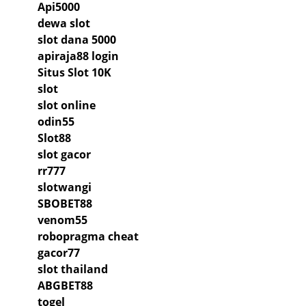
Api5000
dewa slot
slot dana 5000
apiraja88 login
Situs Slot 10K
slot
slot online
odin55
Slot88
slot gacor
rr777
slotwangi
SBOBET88
venom55
robopragma cheat
gacor77
slot thailand
ABGBET88
togel