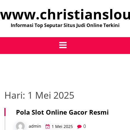
Skip
www.christianslo
to
content
Informasi Top Seputar Situs Judi Online Terkini
Hari:
1 Mei 2025
Pola Slot Online Gacor Resmi
0
admin
1 Mei 2025