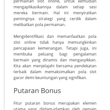
permainan slot online, untuk kemudian
mengaplikasikannya dalam setiap sesi
mereka bermain. Hal ini menyiratkan
pentingnya strategi yang cerdik dalam
melibatkan pola permainan.
Mengidentifikasi dan memanfaatkan pola
slot online tidak hanya memungkinkan
pencapaian kemenangan. Tetapi juga, ini
membuka peluang bagi pengalaman
bermain yang dinamis dan mengasyikkan.
Kita akan menjelajahi bersama pendekatan
terbaik dalam memaksimalkan pola slot
gacor demi keuntungan yang signifikan.
Putaran Bonus
Fitur putaran bonus merupakan elemen
utama yang diidam-idamkan oleh pemain