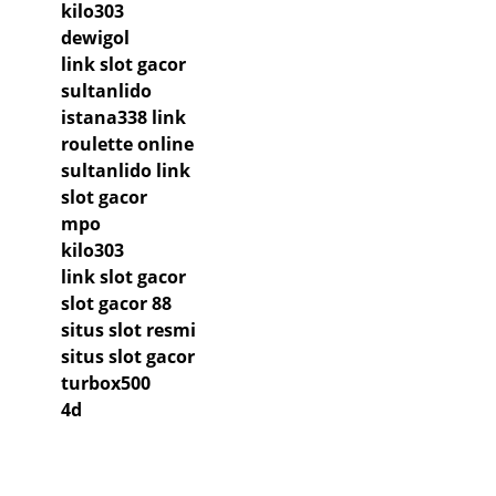
kilo303
dewigol
link slot gacor
sultanlido
istana338 link
roulette online
sultanlido link
slot gacor
mpo
kilo303
link slot gacor
slot gacor 88
situs slot resmi
situs slot gacor
turbox500
4d