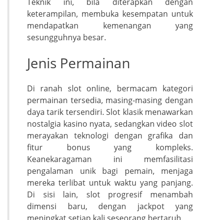
Teknik ini, bila diterapkan dengan
keterampilan, membuka kesempatan untuk
mendapatkan kemenangan yang
sesungguhnya besar.
Jenis Permainan
Di ranah slot online, bermacam kategori
permainan tersedia, masing-masing dengan
daya tarik tersendiri. Slot klasik menawarkan
nostalgia kasino nyata, sedangkan video slot
merayakan teknologi dengan grafika dan
fitur bonus yang kompleks.
Keanekaragaman ini memfasilitasi
pengalaman unik bagi pemain, menjaga
mereka terlibat untuk waktu yang panjang.
Di sisi lain, slot progresif menambah
dimensi baru, dengan jackpot yang
meningkat setiap kali seseorang bertaruh.