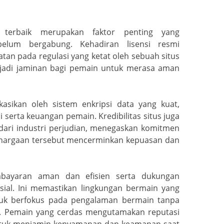
t terbaik merupakan faktor penting yang
elum bergabung. Kehadiran lisensi resmi
tan pada regulasi yang ketat oleh sebuah situs
enjadi jaminan bagi pemain untuk merasa aman
asikan oleh sistem enkripsi data yang kuat,
 serta keuangan pemain. Kredibilitas situs juga
 dari industri perjudian, menegaskan komitmen
nghargaan tersebut mencerminkan kepuasan dan
bayaran aman dan efisien serta dukungan
sial. Ini memastikan lingkungan bermain yang
k berfokus pada pengalaman bermain tanpa
. Pemain yang cerdas mengutamakan reputasi