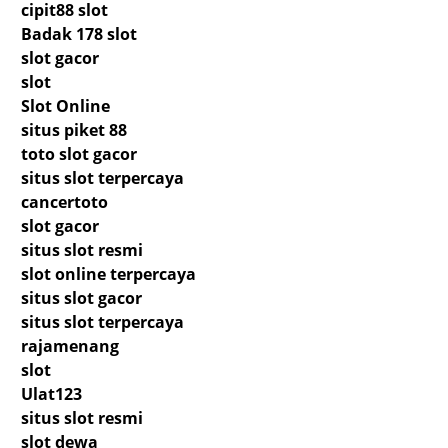
cipit88 slot
Badak 178 slot
slot gacor
slot
Slot Online
situs piket 88
toto slot gacor
situs slot terpercaya
cancertoto
slot gacor
situs slot resmi
slot online terpercaya
situs slot gacor
situs slot terpercaya
rajamenang
slot
Ulat123
situs slot resmi
slot dewa