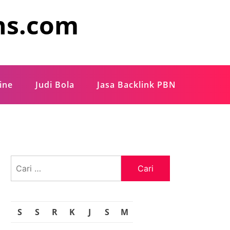
ns.com
ine
Judi Bola
Jasa Backlink PBN
Cari
untuk:
S
S
R
K
J
S
M