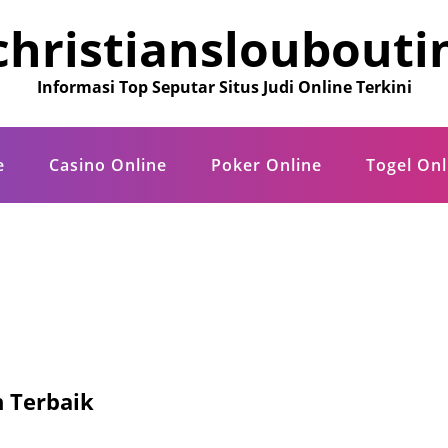
hristiansloubouti
Informasi Top Seputar Situs Judi Online Terkini
e
Casino Online
Poker Online
Togel Onl
n Terbaik