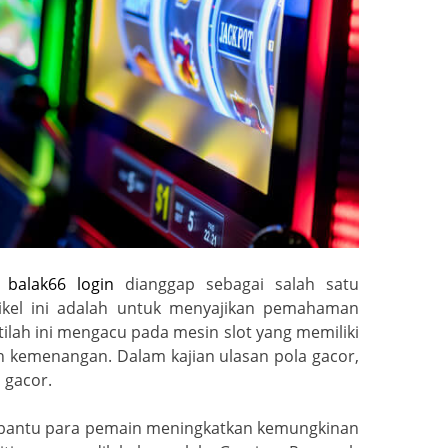
t
balak66 login
dianggap sebagai salah satu
rtikel ini adalah untuk menyajikan pemahaman
ilah ini mengacu pada mesin slot yang memiliki
an kemenangan. Dalam kajian ulasan pola gacor,
 gacor.
bantu para pemain meningkatkan kemungkinan