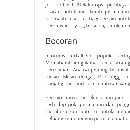
judi slot elit. Melalui opsi pemba
pikiran untuk menikmati permainan 
karena itu, esensial bagi pemain unt
pembayaran yang tersedia, untuk me
Bocoran
Informasi terkait slot populer ser
Memahami pengalaman serta strate
permainan. Analisa penting terpusat
mesin. Mesin dengan RTP tinggi c
panjang, menandakan keputusan yang
Pemain harus meneliti kapan jackpo
terhadap pola permainan dan penge
membesarkan potensi untuk menan
peluang kemenangan pemain dapat diti