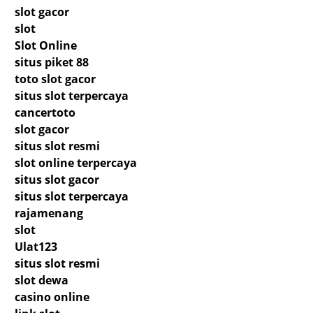
slot gacor
slot
Slot Online
situs piket 88
toto slot gacor
situs slot terpercaya
cancertoto
slot gacor
situs slot resmi
slot online terpercaya
situs slot gacor
situs slot terpercaya
rajamenang
slot
Ulat123
situs slot resmi
slot dewa
casino online