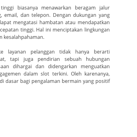
i tinggi biasanya menawarkan beragam jalur
, email, dan telepon. Dengan dukungan yang
 dapat mengatasi hambatan atau mendapatkan
epatan tinggi. Hal ini menciptakan lingkungan
im kesalahpahaman.
ke layanan pelanggan tidak hanya berarti
at, tapi juga pendirian sebuah hubungan
saan dihargai dan didengarkan menguatkan
agemen dalam slot terkini. Oleh karenanya,
di dasar bagi pengalaman bermain yang positif