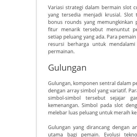
Variasi strategi dalam bermain slo
yang tersedia menjadi krusial. Slo
bonus rounds yang memungkinkan pe
fitur menarik tersebut menuntut p
setiap peluang yang ada. Para pemai
resursi berharga untuk mendalami 
permainan.
Gulungan
Gulungan, komponen sentral dalam pe
dengan array simbol yang variatif. P
simbol-simbol tersebut sejajar ga
kemenangan. Simbol pada slot deng
melebar luas peluang untuk meraih 
Gulungan yang dirancang dengan ani
utama bagi pemain. Evolusi tekn