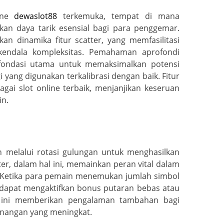
line
dewaslot88
terkemuka, tempat di mana
ikan daya tarik esensial bagi para penggemar.
an dinamika fitur scatter, yang memfasilitasi
kendala kompleksitas. Pemahaman aprofondi
 fondasi utama untuk memaksimalkan potensi
i yang digunakan terkalibrasi dengan baik. Fitur
agai slot online terbaik, menjanjikan keseruan
in.
h melalui rotasi gulungan untuk menghasilkan
ter, dalam hal ini, memainkan peran vital dalam
 Ketika para pemain menemukan jumlah simbol
t dapat mengaktifkan bonus putaran bebas atau
es ini memberikan pengalaman tambahan bagi
enangan yang meningkat.