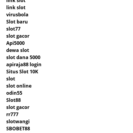
link slot
link slot
virusbola
Slot baru
slot77
slot gacor
Api5000
dewa slot
slot dana 5000
apiraja88 login
Situs Slot 10K
slot
slot online
odin55
Slot88
slot gacor
rr777
slotwangi
SBOBET88