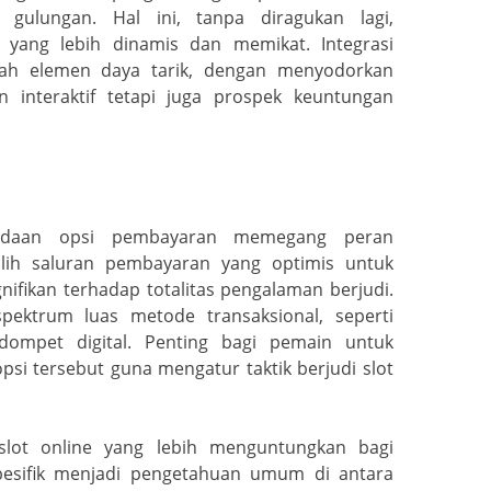
gulungan. Hal ini, tanpa diragukan lagi,
yang lebih dinamis dan memikat. Integrasi
ah elemen daya tarik, dengan menyodorkan
 interaktif tetapi juga prospek keuntungan
radaan opsi pembayaran memegang peran
lih saluran pembayaran yang optimis untuk
ifikan terhadap totalitas pengalaman berjudi.
pektrum luas metode transaksional, seperti
 dompet digital. Penting bagi pemain untuk
si tersebut guna mengatur taktik berjudi slot
slot online yang lebih menguntungkan bagi
sifik menjadi pengetahuan umum di antara