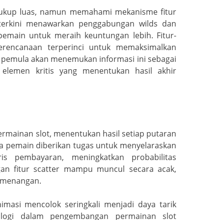
t cukup luas, namun memahami mekanisme fitur
t terkini menawarkan penggabungan wilds dan
main untuk meraih keuntungan lebih. Fitur-
erencanaan terperinci untuk memaksimalkan
n pemula akan menemukan informasi ini sebagai
elemen kritis yang menentukan hasil akhir
rmainan slot, menentukan hasil setiap putaran
ara pemain diberikan tugas untuk menyelaraskan
ris pembayaran, meningkatkan probabilitas
an fitur scatter mampu muncul secara acak,
kemenangan.
masi mencolok seringkali menjadi daya tarik
ologi dalam pengembangan permainan slot