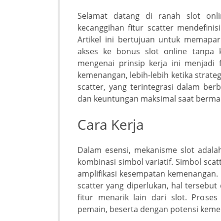
Selamat datang di ranah slot on
kecanggihan fitur scatter mendefinis
Artikel ini bertujuan untuk memapark
akses ke bonus slot online tanpa 
mengenai prinsip kerja ini menjadi
kemenangan, lebih-lebih ketika strateg
scatter, yang terintegrasi dalam berb
dan keuntungan maksimal saat berma
Cara Kerja
Dalam esensi, mekanisme slot adala
kombinasi simbol variatif. Simbol scat
amplifikasi kesempatan kemenangan.
scatter yang diperlukan, hal tersebu
fitur menarik lain dari slot. Pros
pemain, beserta dengan potensi kem