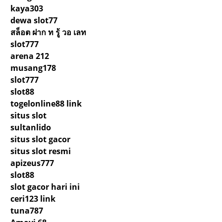
kaya303
dewa slot77
สล็อต ฝาก ท รู้ วอ เลท
slot777
arena 212
musang178
slot777
slot88
togelonline88 link
situs slot
sultanlido
situs slot gacor
situs slot resmi
apizeus777
slot88
slot gacor hari ini
ceri123 link
tuna787