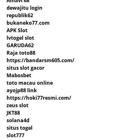
Amavi 68
dewajitu login
republik62
bukaneko77.com
APK Slot
lvtogel slot
GARUDA62
Raja toto88
https://bandarsm605.com/
situs slot gacor
Mabosbet
toto macau online
ayojp88 link
https://hoki77resmi.com/
zeus slot
JKT88
solana4d
situs togel
slot777