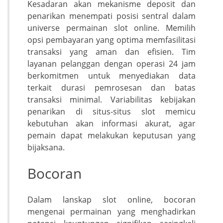
Kesadaran akan mekanisme deposit dan
penarikan menempati posisi sentral dalam
universe permainan slot online. Memilih
opsi pembayaran yang optima memfasilitasi
transaksi yang aman dan efisien. Tim
layanan pelanggan dengan operasi 24 jam
berkomitmen untuk menyediakan data
terkait durasi pemrosesan dan batas
transaksi minimal. Variabilitas kebijakan
penarikan di situs-situs slot memicu
kebutuhan akan informasi akurat, agar
pemain dapat melakukan keputusan yang
bijaksana.
Bocoran
Dalam lanskap slot online, bocoran
mengenai permainan yang menghadirkan