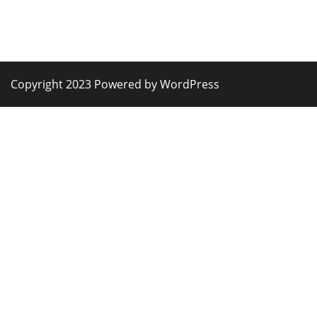
Copyright 2023 Powered by WordPress