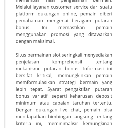
menambah nilai pengalaman bermain.
Melalui layanan customer service dari suatu
platform dukungan online, pemain diberi
pemahaman mengenai beragam putaran
bonus. Ini memastikan pemain
menggunakan promosi yang ditawarkan
dengan maksimal.
Situs permainan slot seringkali menyediakan
penjelasan komprehensif tentang
mekanisme putaran bonus. Informasi ini
bersifat kritikal, memungkinkan pemain
memformulasikan strategi bermain yang
lebih tepat. Syarat pengaktifan putaran
bonus variatif, seperti keharusan deposit
minimum atau capaian taruhan tertentu.
Dengan dukungan live chat, pemain bisa
mendapatkan bimbingan langsung tentang
kriteria ini, meminimalisir kemungkinan