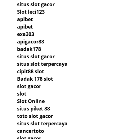
situs slot gacor
Slot leci123
apibet
apibet
exa303
apigacor88
badak178
situs slot gacor
situs slot terpercaya
cipit88 slot
Badak 178 slot
slot gacor
slot
Slot Online
situs piket 88
toto slot gacor
situs slot terpercaya
cancertoto
slot gacor