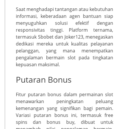
Saat menghadapi tantangan atau kebutuhan
informasi, keberadaan agen bantuan siap
menyuguhkan solusi efektif dengan
responsivitas tinggi. Platform ternama,
termasuk Sbobet dan Joker123, menegaskan
dedikasi mereka untuk kualitas pelayanan
pelanggan, yang mana menempatkan
pengalaman bermain slot pada tingkatan
kepuasan maksimal.
Putaran Bonus
Fitur putaran bonus dalam permainan slot
menawarkan peningkatan peluang
kemenangan yang signifikan bagi pemain.
Variasi putaran bonus ini, termasuk free
spins dan bonus buy, dibuat untuk