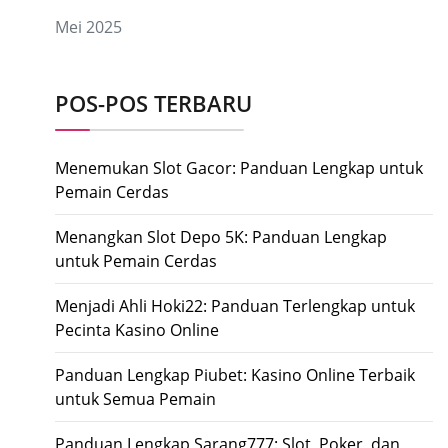
Mei 2025
POS-POS TERBARU
Menemukan Slot Gacor: Panduan Lengkap untuk
Pemain Cerdas
Menangkan Slot Depo 5K: Panduan Lengkap
untuk Pemain Cerdas
Menjadi Ahli Hoki22: Panduan Terlengkap untuk
Pecinta Kasino Online
Panduan Lengkap Piubet: Kasino Online Terbaik
untuk Semua Pemain
Panduan Lengkap Sarang777: Slot, Poker, dan