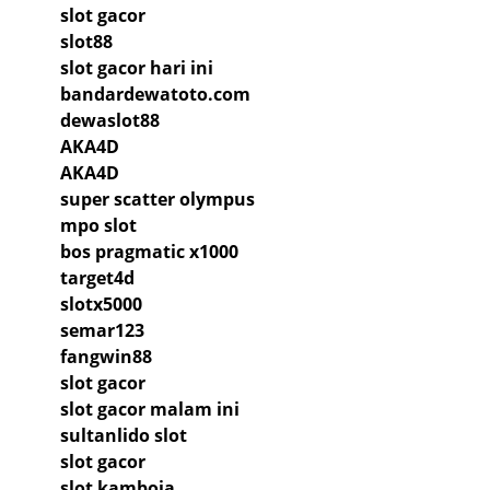
slot gacor
slot88
slot gacor hari ini
bandardewatoto.com
dewaslot88
AKA4D
AKA4D
super scatter olympus
mpo slot
bos pragmatic x1000
target4d
slotx5000
semar123
fangwin88
slot gacor
slot gacor malam ini
sultanlido slot
slot gacor
slot kamboja