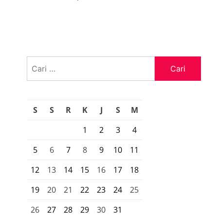
Cari
untuk:
S
S
R
K
J
S
M
1
2
3
4
5
6
7
8
9
10
11
12
13
14
15
16
17
18
19
20
21
22
23
24
25
26
27
28
29
30
31