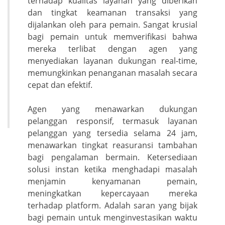
terhadap kualitas layanan yang diberikan
dan tingkat keamanan transaksi yang
dijalankan oleh para pemain. Sangat krusial
bagi pemain untuk memverifikasi bahwa
mereka terlibat dengan agen yang
menyediakan layanan dukungan real-time,
memungkinkan penanganan masalah secara
cepat dan efektif.
Agen yang menawarkan dukungan
pelanggan responsif, termasuk layanan
pelanggan yang tersedia selama 24 jam,
menawarkan tingkat reasuransi tambahan
bagi pengalaman bermain. Ketersediaan
solusi instan ketika menghadapi masalah
menjamin kenyamanan pemain,
meningkatkan kepercayaan mereka
terhadap platform. Adalah saran yang bijak
bagi pemain untuk menginvestasikan waktu