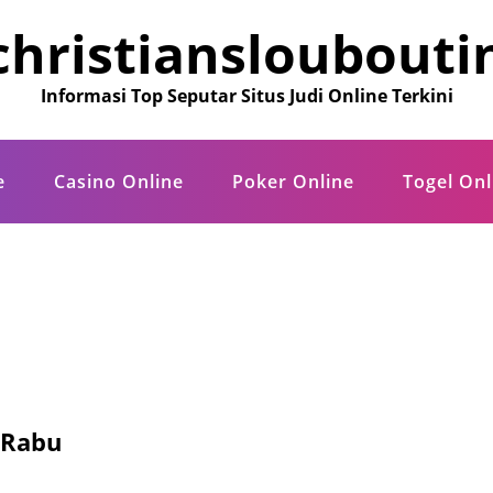
hristiansloubouti
Informasi Top Seputar Situs Judi Online Terkini
e
Casino Online
Poker Online
Togel Onl
 Rabu