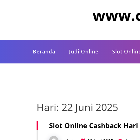
Skip
www.c
to
content
Beranda
Judi Online
Slot Onlin
Hari:
22 Juni 2025
Slot Online Cashback Hari