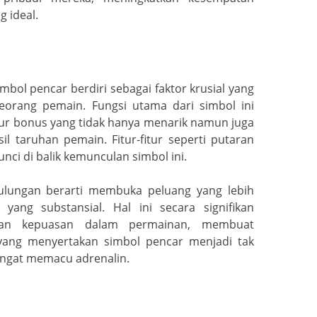
 ideal.
mbol pencar berdiri sebagai faktor krusial yang
orang pemain. Fungsi utama dari simbol ini
itur bonus yang tidak hanya menarik namun juga
l taruhan pemain. Fitur-fitur seperti putaran
unci di balik kemunculan simbol ini.
lungan berarti membuka peluang yang lebih
ang substansial. Hal ini secara signifikan
 dan kepuasan dalam permainan, membuat
yang menyertakan simbol pencar menjadi tak
ngat memacu adrenalin.