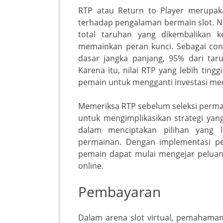
RTP atau Return to Player merupaka
terhadap pengalaman bermain slot. Nil
total taruhan yang dikembalikan k
memainkan peran kunci. Sebagai con
dasar jangka panjang, 95% dari tar
Karena itu, nilai RTP yang lebih tingg
pemain untuk mengganti investasi me
Memeriksa RTP sebelum seleksi permai
untuk mengimplikasikan strategi y
dalam menciptakan pilihan yang l
permainan. Dengan implementasi p
pemain dapat mulai mengejar peluan
online.
Pembayaran
Dalam arena slot virtual, pemaham