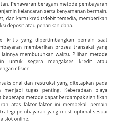
ntestan. Penawaran beragam metode pembayaran
 menjamin kelancaran serta kenyamanan bermain.
llet, dan kartu kredit/debit tersedia, memberikan
si deposit atau penarikan dana.
el kritis yang dipertimbangkan pemain saat
embayaran memberikan proses transaksi yang
 lainnya membutuhkan waktu. Pilihan metode
ain untuk segera mengakses kredit atau
gan efisien.
ansaksional dan restruksi yang ditetapkan pada
 menjadi tugas penting. Keberadaan biaya
a beberapa metode dapat berdampak signifikan
an atas faktor-faktor ini membekali pemain
rategi pembayaran yang most optimal sesuai
 slot online.