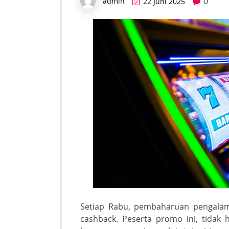
0
admin
22 Juni 2025
Setiap Rabu, pembaharuan pengal
cashback. Peserta promo ini, tidak 