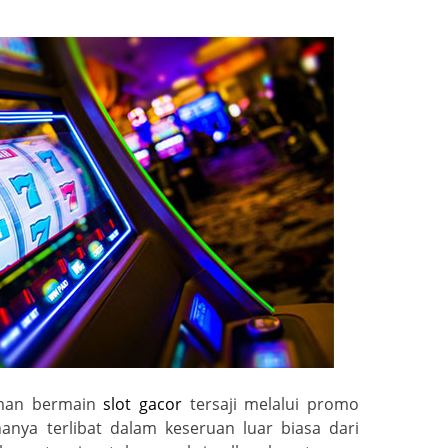
aman bermain
slot gacor
tersaji melalui promo
hanya terlibat dalam keseruan luar biasa dari