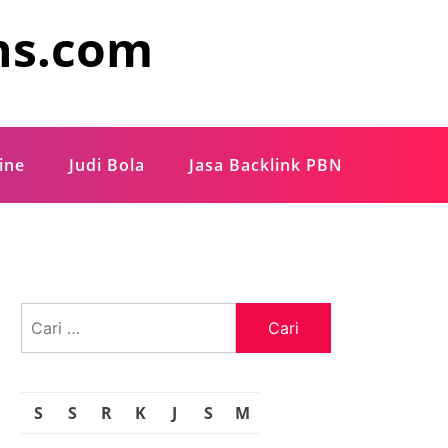
ns.com
ine
Judi Bola
Jasa Backlink PBN
Cari
untuk:
S
S
R
K
J
S
M