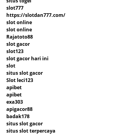
situs togel
slot777
https://slotdan777.com/
slot online
slot online
Rajatoto88
slot gacor
slot123
slot gacor hari ini
slot
situs slot gacor
Slot leci123
apibet
apibet
exa303
apigacor88
badak178
situs slot gacor
situs slot terpercaya