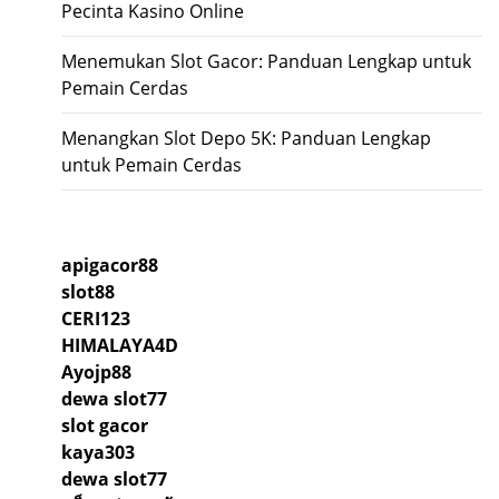
Pecinta Kasino Online
Menemukan Slot Gacor: Panduan Lengkap untuk
Pemain Cerdas
Menangkan Slot Depo 5K: Panduan Lengkap
untuk Pemain Cerdas
apigacor88
slot88
CERI123
HIMALAYA4D
Ayojp88
dewa slot77
slot gacor
kaya303
dewa slot77