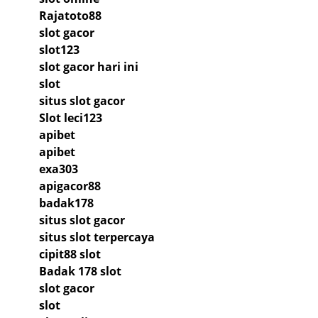
Rajatoto88
slot gacor
slot123
slot gacor hari ini
slot
situs slot gacor
Slot leci123
apibet
apibet
exa303
apigacor88
badak178
situs slot gacor
situs slot terpercaya
cipit88 slot
Badak 178 slot
slot gacor
slot