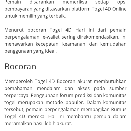
Pemain disarankan memeriksa setiap opsi
pembayaran yang ditawarkan platform Togel 4D Online
untuk memilih yang terbaik.
Menurut bocoran Togel 4D Hari Ini dari pemain
berpengalaman, e-wallet sering direkomendasikan. Ini
menawarkan kecepatan, keamanan, dan kemudahan
penggunaan yang ideal.
Bocoran
Memperoleh Togel 4D Bocoran akurat membutuhkan
pemahaman mendalam dan akses pada sumber
terpercaya. Penggunaan forum prediksi dan komunitas
togel merupakan metode populer. Dalam komunitas
tersebut, pemain berpengalaman membagikan Rumus
Togel 4D mereka. Hal ini membantu pemula dalam
meramalkan hasil lebih akurat.