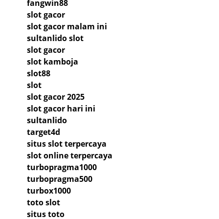
fangwin88
slot gacor
slot gacor malam ini
sultanlido slot
slot gacor
slot kamboja
slot88
slot
slot gacor 2025
slot gacor hari ini
sultanlido
target4d
situs slot terpercaya
slot online terpercaya
turbopragma1000
turbopragma500
turbox1000
toto slot
situs toto