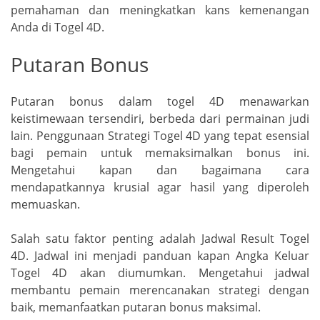
pemahaman dan meningkatkan kans kemenangan
Anda di Togel 4D.
Putaran Bonus
Putaran bonus dalam togel 4D menawarkan
keistimewaan tersendiri, berbeda dari permainan judi
lain. Penggunaan Strategi Togel 4D yang tepat esensial
bagi pemain untuk memaksimalkan bonus ini.
Mengetahui kapan dan bagaimana cara
mendapatkannya krusial agar hasil yang diperoleh
memuaskan.
Salah satu faktor penting adalah Jadwal Result Togel
4D. Jadwal ini menjadi panduan kapan Angka Keluar
Togel 4D akan diumumkan. Mengetahui jadwal
membantu pemain merencanakan strategi dengan
baik, memanfaatkan putaran bonus maksimal.