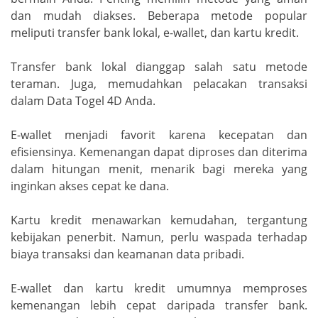
dan mudah diakses. Beberapa metode popular
meliputi transfer bank lokal, e-wallet, dan kartu kredit.
Transfer bank lokal dianggap salah satu metode
teraman. Juga, memudahkan pelacakan transaksi
dalam Data Togel 4D Anda.
E-wallet menjadi favorit karena kecepatan dan
efisiensinya. Kemenangan dapat diproses dan diterima
dalam hitungan menit, menarik bagi mereka yang
inginkan akses cepat ke dana.
Kartu kredit menawarkan kemudahan, tergantung
kebijakan penerbit. Namun, perlu waspada terhadap
biaya transaksi dan keamanan data pribadi.
E-wallet dan kartu kredit umumnya memproses
kemenangan lebih cepat daripada transfer bank.