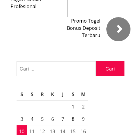
Profesional
Promo Togel
Bonus Deposit
Terbaru
Cari
untuk:
S
S
R
K
J
S
M
1
2
3
4
5
6
7
8
9
10
11
12
13
14
15
16