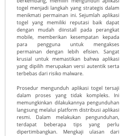
berkembang, memilih mengunduh aplikasi
togel menjadi langkah yang strategis dalam
menikmati permainan ini. Sejumlah aplikasi
togel yang memiliki reputasi baik dapat
dengan mudah diinstall pada perangkat
mobile, memberikan kesempatan kepada
para pengguna untuk mengakses
permainan dengan lebih efisien. Sangat
krusial untuk memastikan bahwa aplikasi
yang dipilih merupakan versi autentik serta
terbebas dari risiko malware.
Prosedur mengunduh aplikasi togel tersaji
dalam proses yang tidak kompleks. Ini
memungkinkan dilakukannya pengunduhan
langsung melalui platform distribusi aplikasi
resmi. Dalam melakukan pengunduhan,
terdapat beberapa tips yang perlu
dipertimbangkan. Mengkaji ulasan dari