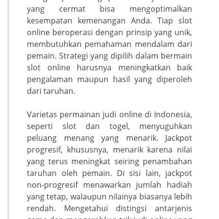
yang cermat bisa mengoptimalkan
kesempatan kemenangan Anda. Tiap slot
online beroperasi dengan prinsip yang unik,
membutuhkan pemahaman mendalam dari
pemain. Strategi yang dipilih dalam bermain
slot online harusnya meningkatkan baik
pengalaman maupun hasil yang diperoleh
dari taruhan.
Varietas permainan judi online di Indonesia,
seperti slot dan togel, menyuguhkan
peluang menang yang menarik. Jackpot
progresif, khususnya, menarik karena nilai
yang terus meningkat seiring penambahan
taruhan oleh pemain. Di sisi lain, jackpot
non-progresif menawarkan jumlah hadiah
yang tetap, walaupun nilainya biasanya lebih
rendah. Mengetahui distingsi antarjenis