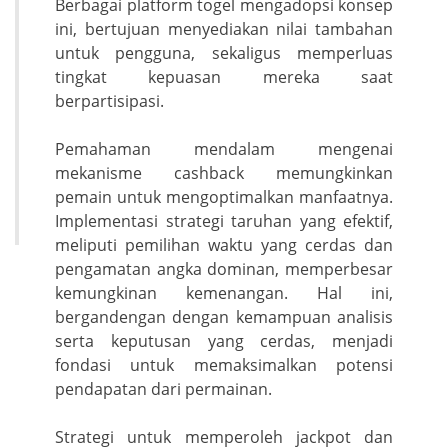
Berbagai platform togel mengadopsi konsep
ini, bertujuan menyediakan nilai tambahan
untuk pengguna, sekaligus memperluas
tingkat kepuasan mereka saat
berpartisipasi.
Pemahaman mendalam mengenai
mekanisme cashback memungkinkan
pemain untuk mengoptimalkan manfaatnya.
Implementasi strategi taruhan yang efektif,
meliputi pemilihan waktu yang cerdas dan
pengamatan angka dominan, memperbesar
kemungkinan kemenangan. Hal ini,
bergandengan dengan kemampuan analisis
serta keputusan yang cerdas, menjadi
fondasi untuk memaksimalkan potensi
pendapatan dari permainan.
Strategi untuk memperoleh jackpot dan