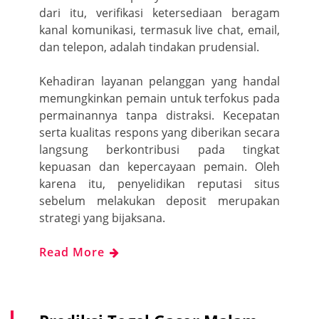
dari itu, verifikasi ketersediaan beragam
kanal komunikasi, termasuk live chat, email,
dan telepon, adalah tindakan prudensial.
Kehadiran layanan pelanggan yang handal
memungkinkan pemain untuk terfokus pada
permainannya tanpa distraksi. Kecepatan
serta kualitas respons yang diberikan secara
langsung berkontribusi pada tingkat
kepuasan dan kepercayaan pemain. Oleh
karena itu, penyelidikan reputasi situs
sebelum melakukan deposit merupakan
strategi yang bijaksana.
Read More