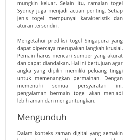
mungkin keluar. Selain itu, ramalan togel
Sydney juga menjadi acuan penting. Setiap
jenis togel mempunyai karakteristik dan
aturan tersendiri.
Mengetahui prediksi togel Singapura yang
dapat dipercaya merupakan langkah krusial.
Pemain harus mencari sumber yang akurat
dan dapat diandalkan. Hal ini bertujuan agar
angka yang dipilih memiliki peluang tinggi
untuk memenangkan permainan. Dengan
memenuhi semua persyaratan ini,
pengalaman bermain togel akan menjadi
lebih aman dan menguntungkan.
Mengunduh
Dalam konteks zaman digital yang semakin