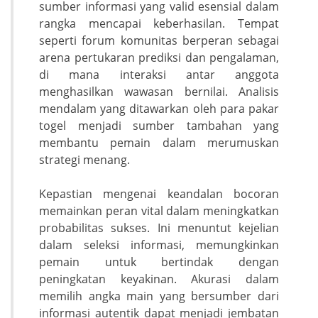
sumber informasi yang valid esensial dalam
rangka mencapai keberhasilan. Tempat
seperti forum komunitas berperan sebagai
arena pertukaran prediksi dan pengalaman,
di mana interaksi antar anggota
menghasilkan wawasan bernilai. Analisis
mendalam yang ditawarkan oleh para pakar
togel menjadi sumber tambahan yang
membantu pemain dalam merumuskan
strategi menang.
Kepastian mengenai keandalan bocoran
memainkan peran vital dalam meningkatkan
probabilitas sukses. Ini menuntut kejelian
dalam seleksi informasi, memungkinkan
pemain untuk bertindak dengan
peningkatan keyakinan. Akurasi dalam
memilih angka main yang bersumber dari
informasi autentik dapat menjadi jembatan