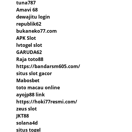
tuna787
Amavi 68
dewajitu login
republik62
bukaneko77.com
APK Slot
lvtogel slot
GARUDA62
Raja toto88
https://bandarsm605.com/
situs slot gacor
Mabosbet
toto macau online
ayojp88 link
https://hoki77resmi.com/
zeus slot
JKT88
solana4d
situs togel