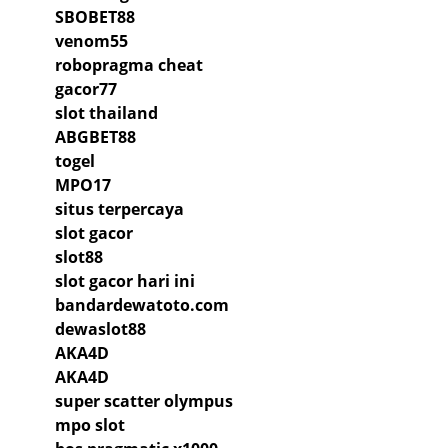
SBOBET88
venom55
robopragma cheat
gacor77
slot thailand
ABGBET88
togel
MPO17
situs terpercaya
slot gacor
slot88
slot gacor hari ini
bandardewatoto.com
dewaslot88
AKA4D
AKA4D
super scatter olympus
mpo slot