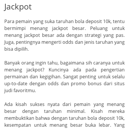
Jackpot
Para pemain yang suka taruhan bola deposit 10k, tentu
bermimpi menang jackpot besar. Peluang untuk
menang jackpot besar ada dengan strategi yang pas.
Juga, pentingnya mengerti odds dan jenis taruhan yang
bisa dipilih.
Banyak orang ingin tahu, bagaimana sih caranya untuk
menang jackpot? Kuncinya ada pada pengertian
permainan dan kegigihan. Sangat penting untuk selalu
up-to-date dengan odds dan promo bonus dari situs
judi favoritmu.
Ada kisah sukses nyata dari pemain yang menang
besar dengan taruhan minimal. Kisah mereka
membuktikan bahwa dengan taruhan bola deposit 10k,
kesempatan untuk menang besar buka lebar. Yang