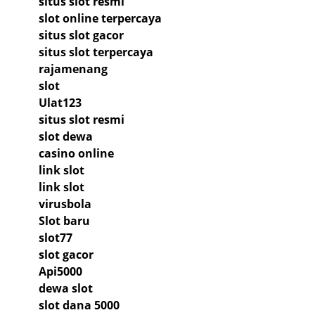
situs slot resmi
slot online terpercaya
situs slot gacor
situs slot terpercaya
rajamenang
slot
Ulat123
situs slot resmi
slot dewa
casino online
link slot
link slot
virusbola
Slot baru
slot77
slot gacor
Api5000
dewa slot
slot dana 5000