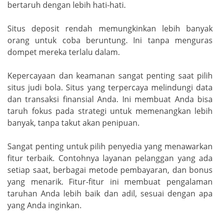
bertaruh dengan lebih hati-hati.
Situs deposit rendah memungkinkan lebih banyak
orang untuk coba beruntung. Ini tanpa menguras
dompet mereka terlalu dalam.
Kepercayaan dan keamanan sangat penting saat pilih
situs judi bola. Situs yang terpercaya melindungi data
dan transaksi finansial Anda. Ini membuat Anda bisa
taruh fokus pada strategi untuk memenangkan lebih
banyak, tanpa takut akan penipuan.
Sangat penting untuk pilih penyedia yang menawarkan
fitur terbaik. Contohnya layanan pelanggan yang ada
setiap saat, berbagai metode pembayaran, dan bonus
yang menarik. Fitur-fitur ini membuat pengalaman
taruhan Anda lebih baik dan adil, sesuai dengan apa
yang Anda inginkan.