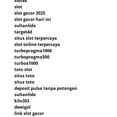
slot88
slot
slot gacor 2025
slot gacor hari ini
sultanlido
target4d
situs slot terpercaya
slot online terpercaya
turbopragma1000
turbopragma500
turbox1000
toto slot
situs toto
situs toto
deposit pulsa tanpa potongan
sultanlido
kilo303
dewigol
link slot gacor