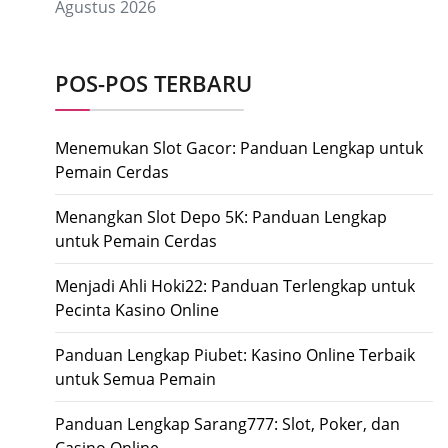
Agustus 2026
POS-POS TERBARU
Menemukan Slot Gacor: Panduan Lengkap untuk
Pemain Cerdas
Menangkan Slot Depo 5K: Panduan Lengkap
untuk Pemain Cerdas
Menjadi Ahli Hoki22: Panduan Terlengkap untuk
Pecinta Kasino Online
Panduan Lengkap Piubet: Kasino Online Terbaik
untuk Semua Pemain
Panduan Lengkap Sarang777: Slot, Poker, dan