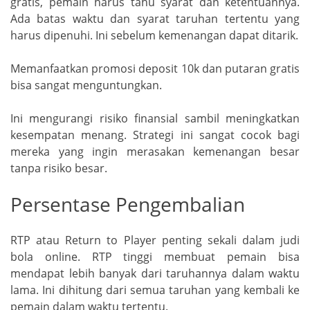
gratis, pemain harus tahu syarat dan ketentuannya.
Ada batas waktu dan syarat taruhan tertentu yang
harus dipenuhi. Ini sebelum kemenangan dapat ditarik.
Memanfaatkan promosi deposit 10k dan putaran gratis
bisa sangat menguntungkan.
Ini mengurangi risiko finansial sambil meningkatkan
kesempatan menang. Strategi ini sangat cocok bagi
mereka yang ingin merasakan kemenangan besar
tanpa risiko besar.
Persentase Pengembalian
RTP atau Return to Player penting sekali dalam judi
bola online. RTP tinggi membuat pemain bisa
mendapat lebih banyak dari taruhannya dalam waktu
lama. Ini dihitung dari semua taruhan yang kembali ke
pemain dalam waktu tertentu.