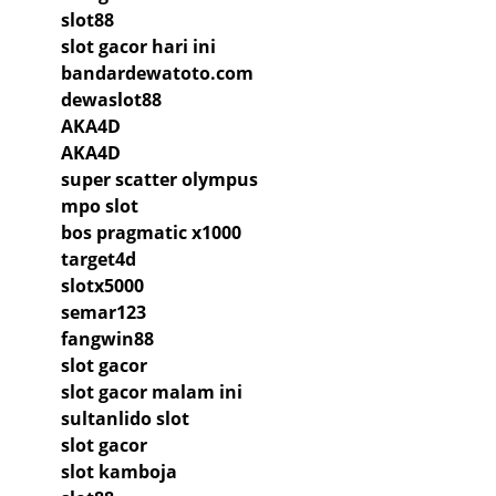
slot88
slot gacor hari ini
bandardewatoto.com
dewaslot88
AKA4D
AKA4D
super scatter olympus
mpo slot
bos pragmatic x1000
target4d
slotx5000
semar123
fangwin88
slot gacor
slot gacor malam ini
sultanlido slot
slot gacor
slot kamboja