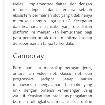
Melalui implementasi daftar slot dengan
metode deposit dana, tercipta sebuah
ekosistem permainan slot yang tidak hanya
memukau namun juga intuitif. Kecepatan
dan keamanan transaksi yang disediakan
platform ini menjanjikan kemudahan bagi
para pemain untuk terus menikmati setiap
detik permainan tanpa terkendala.
Gameplay
Permainan slot mencakup beragam jenis,
antara lain video slot, classic slot, dan
progressive jackpot. Setiap varian
menawarkan pengalaman bermain yang
unik dengan potensi kemenangan yang
variatif. Keaslian dan intensitas pengalaman
bermain ditingkatkan melalui slot online