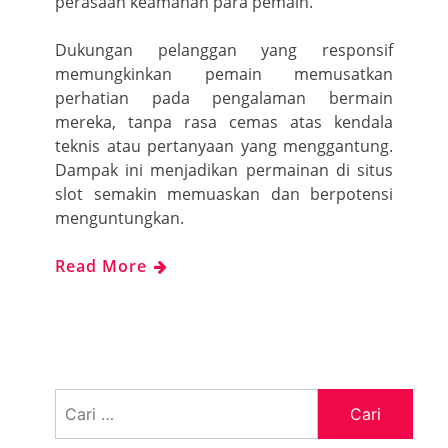
perasaan keamanan para pemain.
Dukungan pelanggan yang responsif
memungkinkan pemain memusatkan
perhatian pada pengalaman bermain
mereka, tanpa rasa cemas atas kendala
teknis atau pertanyaan yang menggantung.
Dampak ini menjadikan permainan di situs
slot semakin memuaskan dan berpotensi
menguntungkan.
Read More
Cari
untuk: