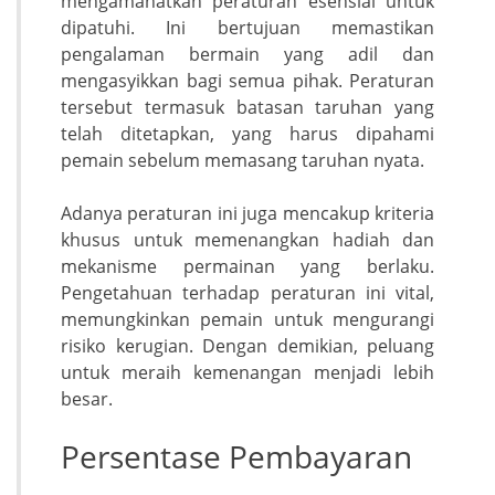
mengamanatkan peraturan esensial untuk
dipatuhi. Ini bertujuan memastikan
pengalaman bermain yang adil dan
mengasyikkan bagi semua pihak. Peraturan
tersebut termasuk batasan taruhan yang
telah ditetapkan, yang harus dipahami
pemain sebelum memasang taruhan nyata.
Adanya peraturan ini juga mencakup kriteria
khusus untuk memenangkan hadiah dan
mekanisme permainan yang berlaku.
Pengetahuan terhadap peraturan ini vital,
memungkinkan pemain untuk mengurangi
risiko kerugian. Dengan demikian, peluang
untuk meraih kemenangan menjadi lebih
besar.
Persentase Pembayaran