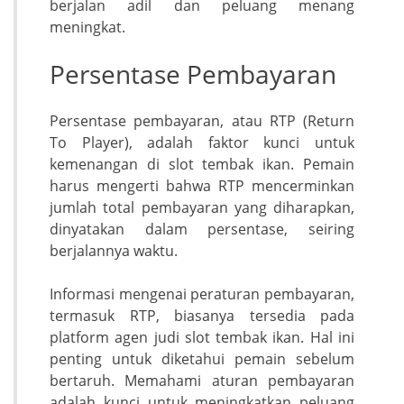
berjalan adil dan peluang menang
meningkat.
Persentase Pembayaran
Persentase pembayaran, atau RTP (Return
To Player), adalah faktor kunci untuk
kemenangan di slot tembak ikan. Pemain
harus mengerti bahwa RTP mencerminkan
jumlah total pembayaran yang diharapkan,
dinyatakan dalam persentase, seiring
berjalannya waktu.
Informasi mengenai peraturan pembayaran,
termasuk RTP, biasanya tersedia pada
platform agen judi slot tembak ikan. Hal ini
penting untuk diketahui pemain sebelum
bertaruh. Memahami aturan pembayaran
adalah kunci untuk meningkatkan peluang