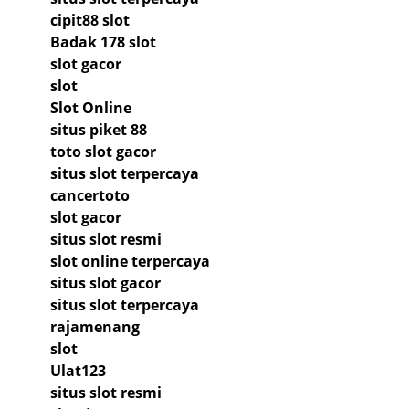
cipit88 slot
Badak 178 slot
slot gacor
slot
Slot Online
situs piket 88
toto slot gacor
situs slot terpercaya
cancertoto
slot gacor
situs slot resmi
slot online terpercaya
situs slot gacor
situs slot terpercaya
rajamenang
slot
Ulat123
situs slot resmi