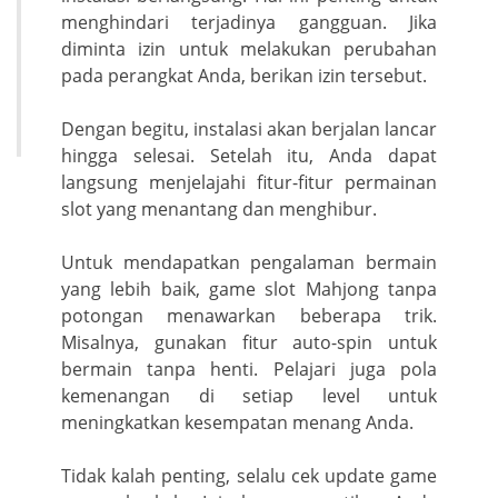
menghindari terjadinya gangguan. Jika
diminta izin untuk melakukan perubahan
pada perangkat Anda, berikan izin tersebut.
Dengan begitu, instalasi akan berjalan lancar
hingga selesai. Setelah itu, Anda dapat
langsung menjelajahi fitur-fitur permainan
slot yang menantang dan menghibur.
Untuk mendapatkan pengalaman bermain
yang lebih baik, game slot Mahjong tanpa
potongan menawarkan beberapa trik.
Misalnya, gunakan fitur auto-spin untuk
bermain tanpa henti. Pelajari juga pola
kemenangan di setiap level untuk
meningkatkan kesempatan menang Anda.
Tidak kalah penting, selalu cek update game