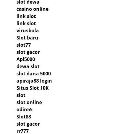
slot dewa
casino online
link slot
link slot
virusbola
Slot baru
slot77
slot gacor
Api5000
dewa slot
slot dana 5000
apiraja88 login
Situs Slot 10K
slot
slot online
odin55
Slot88
slot gacor
rr777