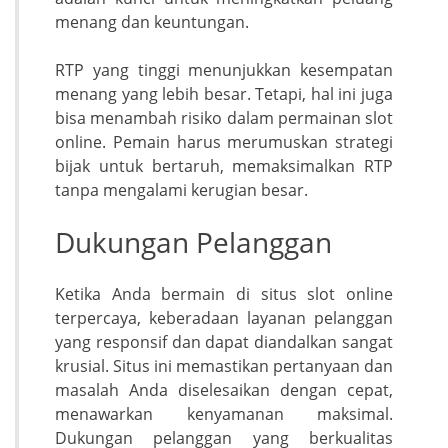
menang dan keuntungan.
RTP yang tinggi menunjukkan kesempatan
menang yang lebih besar. Tetapi, hal ini juga
bisa menambah risiko dalam permainan slot
online. Pemain harus merumuskan strategi
bijak untuk bertaruh, memaksimalkan RTP
tanpa mengalami kerugian besar.
Dukungan Pelanggan
Ketika Anda bermain di situs slot online
terpercaya, keberadaan layanan pelanggan
yang responsif dan dapat diandalkan sangat
krusial. Situs ini memastikan pertanyaan dan
masalah Anda diselesaikan dengan cepat,
menawarkan kenyamanan maksimal.
Dukungan pelanggan yang berkualitas