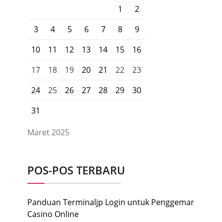
1
2
3
4
5
6
7
8
9
10
11
12
13
14
15
16
17
18
19
20
21
22
23
24
25
26
27
28
29
30
31
Maret 2025
POS-POS TERBARU
Panduan Terminaljp Login untuk Penggemar
Casino Online