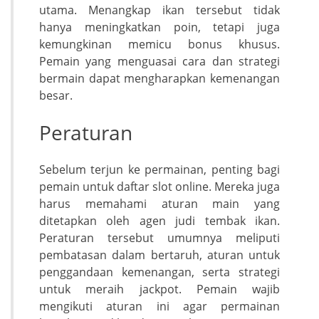
utama. Menangkap ikan tersebut tidak
hanya meningkatkan poin, tetapi juga
kemungkinan memicu bonus khusus.
Pemain yang menguasai cara dan strategi
bermain dapat mengharapkan kemenangan
besar.
Peraturan
Sebelum terjun ke permainan, penting bagi
pemain untuk daftar slot online. Mereka juga
harus memahami aturan main yang
ditetapkan oleh agen judi tembak ikan.
Peraturan tersebut umumnya meliputi
pembatasan dalam bertaruh, aturan untuk
penggandaan kemenangan, serta strategi
untuk meraih jackpot. Pemain wajib
mengikuti aturan ini agar permainan