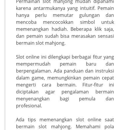
Permainan slot mahjong mudah dipahami
karena antarmukanya yang intuitif. Pemain
hanya perlu memutar gulungan dan
mencoba mencocokkan simbol untuk
memenangkan hadiah. Beberapa klik saja,
dan pemain sudah bisa merasakan sensasi
bermain slot mahjong.
Slot online ini dilengkapi berbagai fitur yang
mempermudah pemain baru dan
berpengalaman. Ada panduan dan instruksi
dalam game, memungkinkan pemain cepat
mengerti cara bermain. Fitur-fitur ini
diciptakan agar pengalaman bermain
menyenangkan bagi pemula dan
profesional.
Ada tips memenangkan slot online saat
bermain slot mahjong. Memahami pola