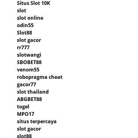
Situs Slot 10K
slot
slot online
odin55
Slot88
slot gacor
rr777
slotwangi
SBOBET88
venom55
robopragma cheat
gacor77
slot thailand
ABGBET88
togel
MPO17
situs terpercaya
slot gacor
slot88