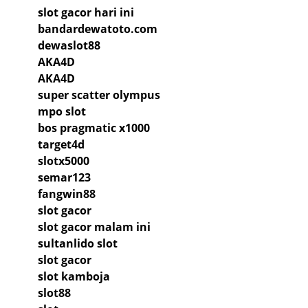
slot gacor hari ini
bandardewatoto.com
dewaslot88
AKA4D
AKA4D
super scatter olympus
mpo slot
bos pragmatic x1000
target4d
slotx5000
semar123
fangwin88
slot gacor
slot gacor malam ini
sultanlido slot
slot gacor
slot kamboja
slot88