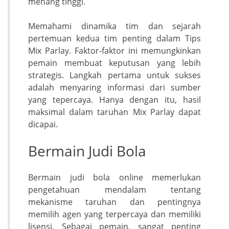
menang tinggi.
Memahami dinamika tim dan sejarah
pertemuan kedua tim penting dalam Tips
Mix Parlay. Faktor-faktor ini memungkinkan
pemain membuat keputusan yang lebih
strategis. Langkah pertama untuk sukses
adalah menyaring informasi dari sumber
yang tepercaya. Hanya dengan itu, hasil
maksimal dalam taruhan Mix Parlay dapat
dicapai.
Bermain Judi Bola
Bermain judi bola online memerlukan
pengetahuan mendalam tentang
mekanisme taruhan dan pentingnya
memilih agen yang terpercaya dan memiliki
lisensi. Sebagai pemain, sangat penting