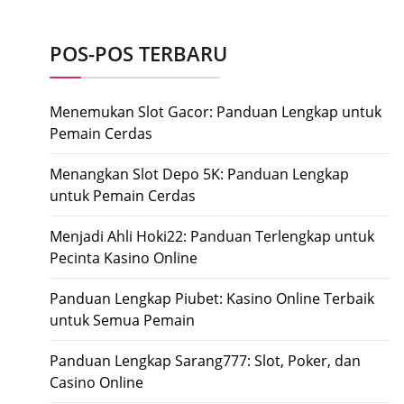
POS-POS TERBARU
Menemukan Slot Gacor: Panduan Lengkap untuk
Pemain Cerdas
Menangkan Slot Depo 5K: Panduan Lengkap
untuk Pemain Cerdas
Menjadi Ahli Hoki22: Panduan Terlengkap untuk
Pecinta Kasino Online
Panduan Lengkap Piubet: Kasino Online Terbaik
untuk Semua Pemain
Panduan Lengkap Sarang777: Slot, Poker, dan
Casino Online