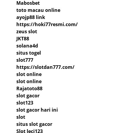
Mabosbet
toto macau online
ayojp88 link
https://hoki77resmi.com/
zeus slot
JKT88
solana4d
situs togel
slot777
https://slotdan777.com/
slot online
slot online
Rajatoto88
slot gacor
slot123
slot gacor hari ini
slot
situs slot gacor
Slot leci123