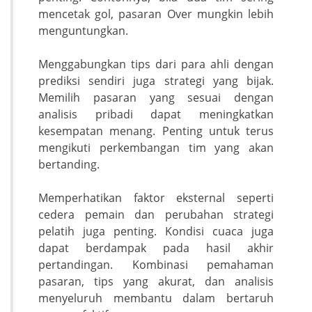
mencetak gol, pasaran Over mungkin lebih
menguntungkan.
Menggabungkan tips dari para ahli dengan
prediksi sendiri juga strategi yang bijak.
Memilih pasaran yang sesuai dengan
analisis pribadi dapat meningkatkan
kesempatan menang. Penting untuk terus
mengikuti perkembangan tim yang akan
bertanding.
Memperhatikan faktor eksternal seperti
cedera pemain dan perubahan strategi
pelatih juga penting. Kondisi cuaca juga
dapat berdampak pada hasil akhir
pertandingan. Kombinasi pemahaman
pasaran, tips yang akurat, dan analisis
menyeluruh membantu dalam bertaruh