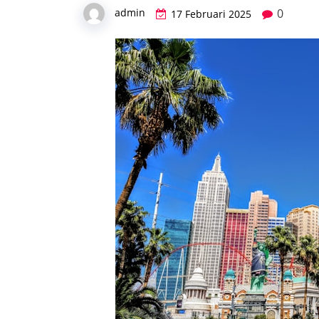
0
admin
17 Februari 2025