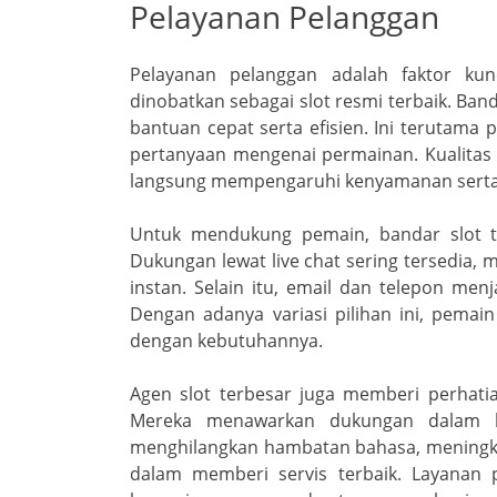
Pelayanan Pelanggan
Pelayanan pelanggan adalah faktor kun
dinobatkan sebagai slot resmi terbaik. Ba
bantuan cepat serta efisien. Ini terutam
pertanyaan mengenai permainan. Kualitas 
langsung mempengaruhi kenyamanan serta
Untuk mendukung pemain, bandar slot t
Dukungan lewat live chat sering tersedi
instan. Selain itu, email dan telepon menj
Dengan adanya variasi pilihan ini, pemai
dengan kebutuhannya.
Agen slot terbesar juga memberi perhatia
Mereka menawarkan dukungan dalam ba
menghilangkan hambatan bahasa, meningk
dalam memberi servis terbaik. Layanan