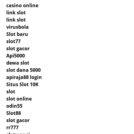
casino online
link slot
link slot
virusbola
Slot baru
slot77
slot gacor
Api5000
dewa slot
slot dana 5000
apiraja88 login
Situs Slot 10K
slot
slot online
odin55
Slot88
slot gacor
rr777