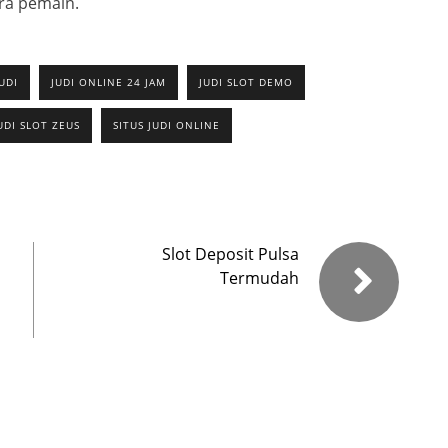
ra pemain.
UDI
JUDI ONLINE 24 JAM
JUDI SLOT DEMO
UDI SLOT ZEUS
SITUS JUDI ONLINE
Slot Deposit Pulsa
Termudah