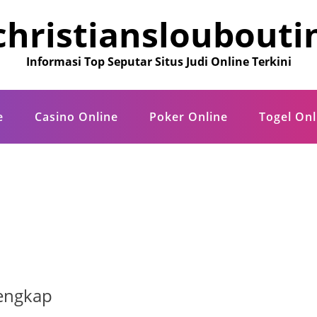
hristiansloubouti
Informasi Top Seputar Situs Judi Online Terkini
e
Casino Online
Poker Online
Togel Onl
Lengkap