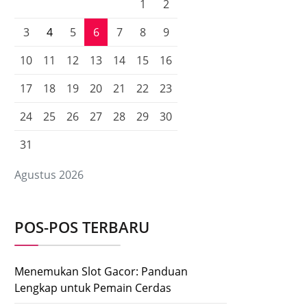
1
2
3
4
5
6
7
8
9
10
11
12
13
14
15
16
17
18
19
20
21
22
23
24
25
26
27
28
29
30
31
Agustus 2026
POS-POS TERBARU
Menemukan Slot Gacor: Panduan
Lengkap untuk Pemain Cerdas