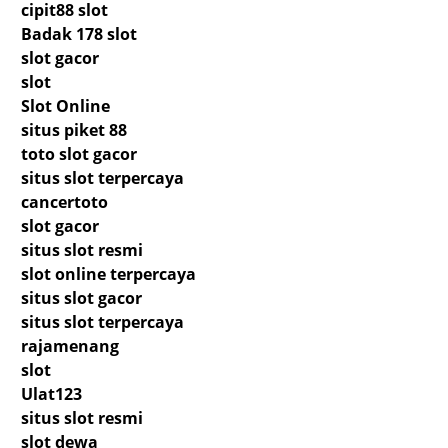
cipit88 slot
Badak 178 slot
slot gacor
slot
Slot Online
situs piket 88
toto slot gacor
situs slot terpercaya
cancertoto
slot gacor
situs slot resmi
slot online terpercaya
situs slot gacor
situs slot terpercaya
rajamenang
slot
Ulat123
situs slot resmi
slot dewa