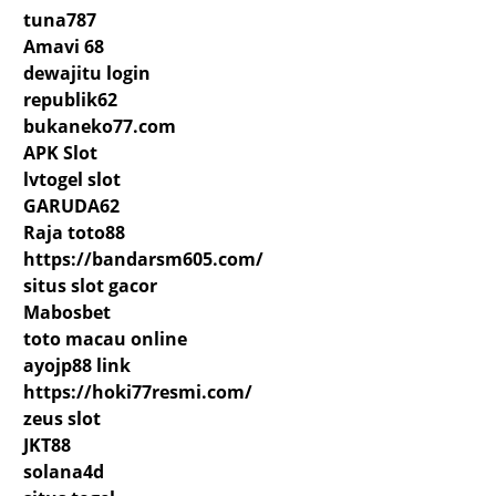
tuna787
Amavi 68
dewajitu login
republik62
bukaneko77.com
APK Slot
lvtogel slot
GARUDA62
Raja toto88
https://bandarsm605.com/
situs slot gacor
Mabosbet
toto macau online
ayojp88 link
https://hoki77resmi.com/
zeus slot
JKT88
solana4d