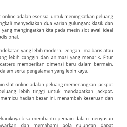
online adalah esensial untuk meningkatkan peluang
ngkali menyediakan dua varian gulungan: klasik dan
ris yang mengingatkan kita pada mesin slot awal, ideal
disional.
endekatan yang lebih modern. Dengan lima baris atau
ang lebih canggih dan animasi yang menarik. Fitur
 scatters memberikan dimensi baru dalam bermain.
dalam serta pengalaman yang lebih kaya.
ain slot online adalah peluang memenangkan jackpot
peluang lebih tinggi untuk mendapatkan jackpot.
a memicu hadiah besar ini, menambah keseruan dan
 mekaniknya bisa membantu pemain dalam menyusun
ditawarkan dan memahami pola gulungan dapat