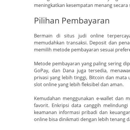
meningkatkan kesempatan menang secara si
Pilihan Pembayaran
Bermain di situs judi online terper
memudahkan transaksi. Deposit dan pena
memilih metode pembayaran sesuai prefer
Metode pembayaran yang paling sering dipa
GoPay, dan Dana juga tersedia, menawar
privasi yang lebih tinggi, Bitcoin dan mata
slot online yang lebih fleksibel dan aman.
Kemudahan menggunakan e-wallet dan ma
favorit. Enkripsi data canggih melindungi
keamanan informasi pribadi dan keuanga
online bisa dinikmati dengan lebih tenang 