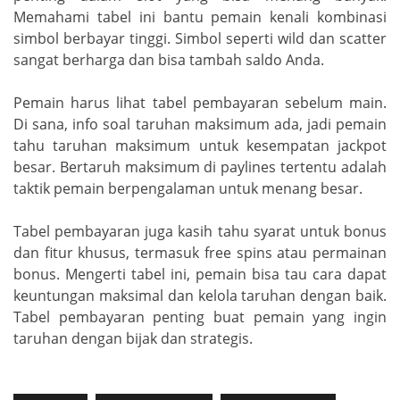
Memahami tabel ini bantu pemain kenali kombinasi
simbol berbayar tinggi. Simbol seperti wild dan scatter
sangat berharga dan bisa tambah saldo Anda.
Pemain harus lihat tabel pembayaran sebelum main.
Di sana, info soal taruhan maksimum ada, jadi pemain
tahu taruhan maksimum untuk kesempatan jackpot
besar. Bertaruh maksimum di paylines tertentu adalah
taktik pemain berpengalaman untuk menang besar.
Tabel pembayaran juga kasih tahu syarat untuk bonus
dan fitur khusus, termasuk free spins atau permainan
bonus. Mengerti tabel ini, pemain bisa tau cara dapat
keuntungan maksimal dan kelola taruhan dengan baik.
Tabel pembayaran penting buat pemain yang ingin
taruhan dengan bijak dan strategis.