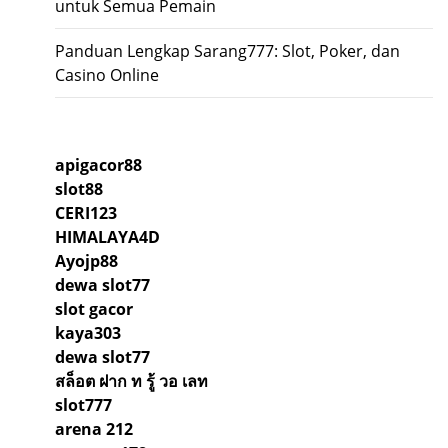
untuk Semua Pemain
Panduan Lengkap Sarang777: Slot, Poker, dan
Casino Online
apigacor88
slot88
CERI123
HIMALAYA4D
Ayojp88
dewa slot77
slot gacor
kaya303
dewa slot77
สล็อต ฝาก ท รู้ วอ เลท
slot777
arena 212