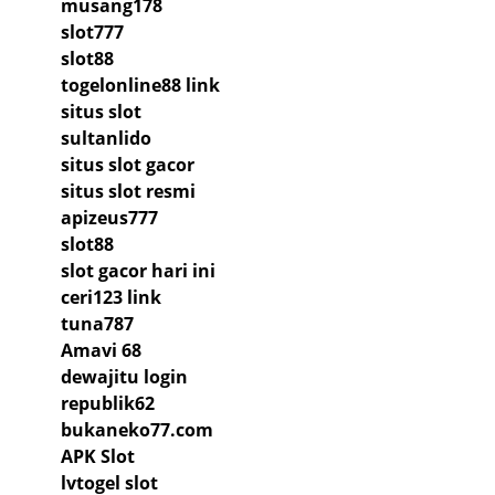
musang178
slot777
slot88
togelonline88 link
situs slot
sultanlido
situs slot gacor
situs slot resmi
apizeus777
slot88
slot gacor hari ini
ceri123 link
tuna787
Amavi 68
dewajitu login
republik62
bukaneko77.com
APK Slot
lvtogel slot