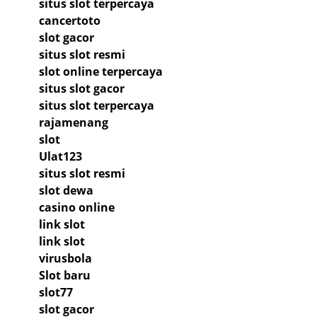
situs slot terpercaya
cancertoto
slot gacor
situs slot resmi
slot online terpercaya
situs slot gacor
situs slot terpercaya
rajamenang
slot
Ulat123
situs slot resmi
slot dewa
casino online
link slot
link slot
virusbola
Slot baru
slot77
slot gacor