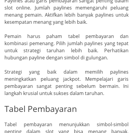
Paylines atau garis pembayaran sangat penting dalam
slot online. Jumlah paylines memengaruhi peluang
menang pemain. Aktifkan lebih banyak paylines untuk
kesempatan menang yang lebih baik.
Pemain harus paham tabel pembayaran dan
kombinasi pemenang. Pilih jumlah paylines yang tepat
untuk strategi taruhan lebih baik. Perhatikan
hubungan payline dengan simbol di gulungan.
Strategi yang baik dalam memilih paylines
meningkatkan peluang jackpot. Mempelajari garis
pembayaran sangat penting sebelum bermain. Ini
langkah krusial untuk sukses dalam taruhan.
Tabel Pembayaran
Tabel pembayaran menunjukkan simbol-simbol
penting dalam slot yang bisa menang banyak.