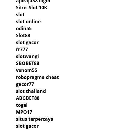
apiraja88 login
Situs Slot 10K
slot
slot online
odin55
Slot88
slot gacor
rr777
slotwangi
SBOBET88
venom55
robopragma cheat
gacor77
slot thailand
ABGBET88
togel
MPO17
situs terpercaya
slot gacor