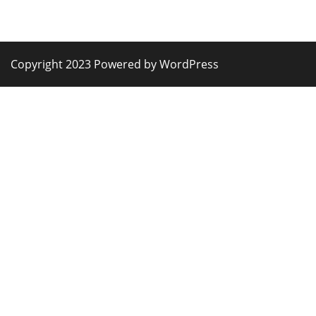
Copyright 2023 Powered by WordPress