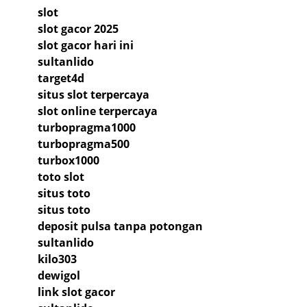
slot
slot gacor 2025
slot gacor hari ini
sultanlido
target4d
situs slot terpercaya
slot online terpercaya
turbopragma1000
turbopragma500
turbox1000
toto slot
situs toto
situs toto
deposit pulsa tanpa potongan
sultanlido
kilo303
dewigol
link slot gacor