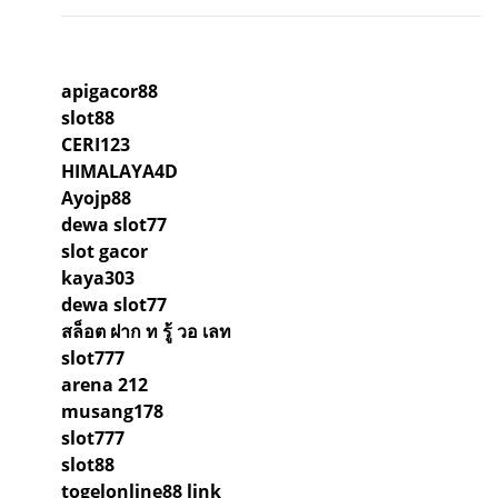
apigacor88
slot88
CERI123
HIMALAYA4D
Ayojp88
dewa slot77
slot gacor
kaya303
dewa slot77
สล็อต ฝาก ท รู้ วอ เลท
slot777
arena 212
musang178
slot777
slot88
togelonline88 link