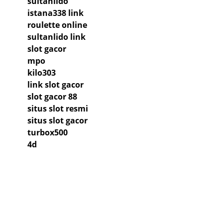
sultanlido
istana338 link
roulette online
sultanlido link
slot gacor
mpo
kilo303
link slot gacor
slot gacor 88
situs slot resmi
situs slot gacor
turbox500
4d