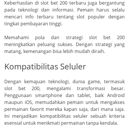
Keberhasilan di slot bet 200 terbaru juga bergantung
pada teknologi dan informasi. Pemain harus selalu
mencari info terbaru tentang slot populer dengan
tingkat pembayaran tinggi.
Memahami pola dan strategi slot bet 200
meningkatkan peluang sukses. Dengan strategi yang
matang, kemenangan bisa lebih mudah diraih.
Kompatibilitas Seluler
Dengan kemajuan teknologi, dunia game, termasuk
slot bet 200, mengalami transformasi besar.
Penggunaan smartphone dan tablet, baik Android
maupun iOS, memudahkan pemain untuk mengakses
permainan favorit mereka kapan saja, dari mana saja.
Ini menjadikan kompatibilitas seluler sebuah kriteria
esensial untuk menikmati permainan tanpa kendala.