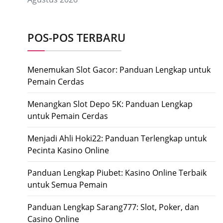
POS-POS TERBARU
Menemukan Slot Gacor: Panduan Lengkap untuk
Pemain Cerdas
Menangkan Slot Depo 5K: Panduan Lengkap
untuk Pemain Cerdas
Menjadi Ahli Hoki22: Panduan Terlengkap untuk
Pecinta Kasino Online
Panduan Lengkap Piubet: Kasino Online Terbaik
untuk Semua Pemain
Panduan Lengkap Sarang777: Slot, Poker, dan
Casino Online