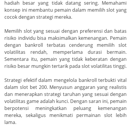
hadiah besar yang tidak datang sering. Memahami
konsep ini membantu pemain dalam memilih slot yang
cocok dengan strategi mereka.
Memilih slot yang sesuai dengan preferensi dan batas
risiko individu bisa maksimalkan kemenangan. Pemain
dengan bankroll terbatas cenderung memilih slot
volatilitas rendah, memperlama durasi bermain.
Sementara itu, pemain yang tidak keberatan dengan
risiko besar mungkin tertarik pada slot volatilitas tinggi.
Strategi efektif dalam mengelola bankroll terbukti vital
dalam slot bet 200. Menyusun anggaran yang realistis
dan menerapkan strategi taruhan yang sesuai dengan
volatilitas game adalah kunci. Dengan saran ini, pemain
berpotensi meningkatkan peluang kemenangan
mereka, sekaligus menikmati permainan slot lebih
lama.