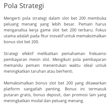
Pola Strategi
Mengerti pola strategi dalam slot bet 200 membuka
peluang menang yang lebih besar. Pemain harus
menganalisa kerja game slot bet 200 terbaru. Fokus
utama adalah pada fitur inovatif untuk memaksimalkan
bonus slot bet 200.
Strategi efektif melibatkan pemahaman frekuensi
pembayaran mesin slot. Mengikuti pola pembayaran
memandu pemain menentukan waktu ideal untuk
meningkatkan taruhan atau berhenti.
Memaksimalkan bonus slot bet 200 yang ditawarkan
platform sangatlah penting. Bonus ini termasuk
putaran gratis, bonus deposit, dan promosi lain yang
meningkatkan modal dan peluang menang.