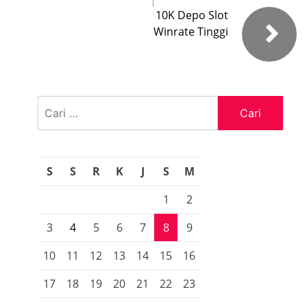
10K Depo Slot
Winrate Tinggi
Cari
untuk:
S
S
R
K
J
S
M
1
2
3
4
5
6
7
8
9
10
11
12
13
14
15
16
17
18
19
20
21
22
23