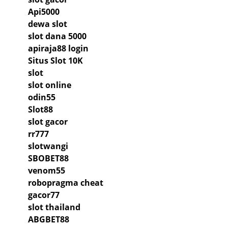
Api5000
dewa slot
slot dana 5000
apiraja88 login
Situs Slot 10K
slot
slot online
odin55
Slot88
slot gacor
rr777
slotwangi
SBOBET88
venom55
robopragma cheat
gacor77
slot thailand
ABGBET88