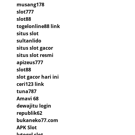
musang178
slot777
slot88
togelonline88 link
situs slot
sultanlido
situs slot gacor
situs slot resmi
apizeus777
slot88
slot gacor hari ini
ceri123 link
tuna787
Amavi 68
dewajitu login
republik62
bukaneko77.com
APK Slot
lvtogel slot