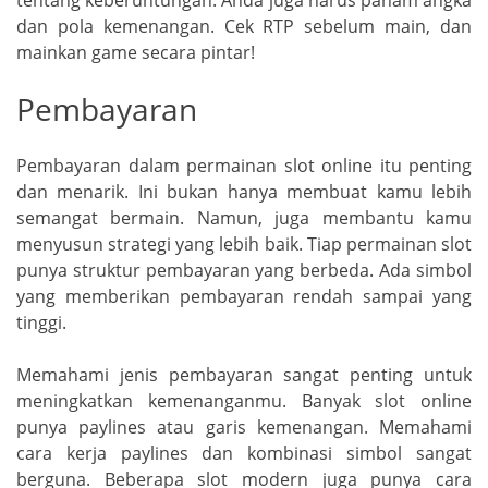
dan pola kemenangan. Cek RTP sebelum main, dan
mainkan game secara pintar!
Pembayaran
Pembayaran dalam permainan slot online itu penting
dan menarik. Ini bukan hanya membuat kamu lebih
semangat bermain. Namun, juga membantu kamu
menyusun strategi yang lebih baik. Tiap permainan slot
punya struktur pembayaran yang berbeda. Ada simbol
yang memberikan pembayaran rendah sampai yang
tinggi.
Memahami jenis pembayaran sangat penting untuk
meningkatkan kemenanganmu. Banyak slot online
punya paylines atau garis kemenangan. Memahami
cara kerja paylines dan kombinasi simbol sangat
berguna. Beberapa slot modern juga punya cara