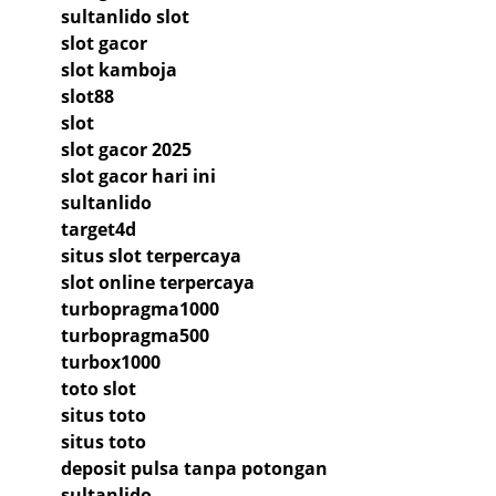
sultanlido slot
slot gacor
slot kamboja
slot88
slot
slot gacor 2025
slot gacor hari ini
sultanlido
target4d
situs slot terpercaya
slot online terpercaya
turbopragma1000
turbopragma500
turbox1000
toto slot
situs toto
situs toto
deposit pulsa tanpa potongan
sultanlido