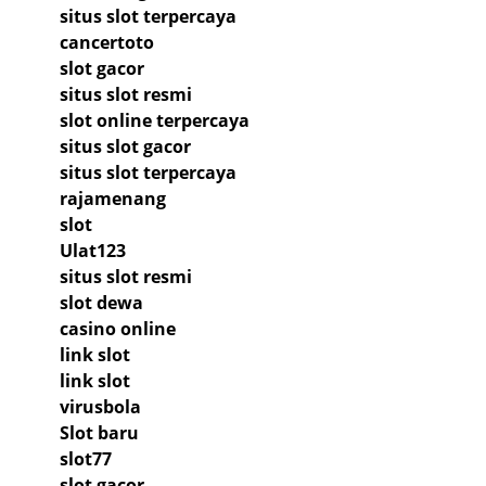
situs slot terpercaya
cancertoto
slot gacor
situs slot resmi
slot online terpercaya
situs slot gacor
situs slot terpercaya
rajamenang
slot
Ulat123
situs slot resmi
slot dewa
casino online
link slot
link slot
virusbola
Slot baru
slot77
slot gacor