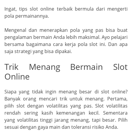
Ingat, tips slot online terbaik bermula dari mengerti
pola permainannya.
Mengenal dan menerapkan pola yang pas bisa buat
pengalaman bermain Anda lebih maksimal. Ayo pelajari
bersama bagaimana cara kerja pola slot ini. Dan apa
saja strategi yang bisa dipakai.
Trik Menang Bermain Slot
Online
Siapa yang tidak ingin menang besar di slot online?
Banyak orang mencari trik untuk menang. Pertama,
pilih slot dengan volatilitas yang pas. Slot volatilitas
rendah sering kasih kemenangan kecil. Sementara
yang volatilitas tinggi jarang menang, tapi besar. Pilih
sesuai dengan gaya main dan toleransi risiko Anda.