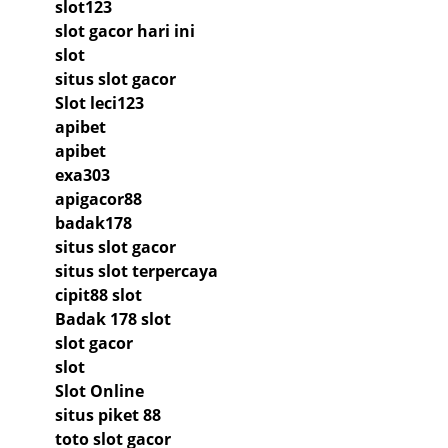
slot123
slot gacor hari ini
slot
situs slot gacor
Slot leci123
apibet
apibet
exa303
apigacor88
badak178
situs slot gacor
situs slot terpercaya
cipit88 slot
Badak 178 slot
slot gacor
slot
Slot Online
situs piket 88
toto slot gacor