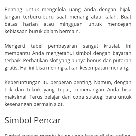
Penting untuk mengelola uang Anda dengan bijak.
Jangan terburu-buru saat menang atau kalah. Buat
batas harian atau mingguan untuk mencegah
kebiasaan buruk dalam bermain.
Mengerti tabel pembayaran sangat krusial. Ini
membantu Anda mengetahui simbol dengan bayaran
terbaik. Perhatikan slot yang punya bonus dan putaran
gratis. Hal ini bisa meningkatkan kesempatan menang.
Keberuntungan itu berperan penting. Namun, dengan
trik dan teknik yang tepat, kemenangan Anda bisa
maksimal. Terus belajar dan coba strategi baru untuk
kesenangan bermain slot.
Simbol Pencar
Simbol pencar membuka peluang besar di slot online.