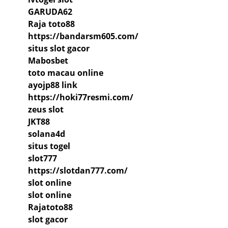
GARUDA62
Raja toto88
https://bandarsm605.com/
situs slot gacor
Mabosbet
toto macau online
ayojp88 link
https://hoki77resmi.com/
zeus slot
JKT88
solana4d
situs togel
slot777
https://slotdan777.com/
slot online
slot online
Rajatoto88
slot gacor