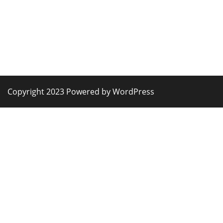
Copyright 2023 Powered by WordPress