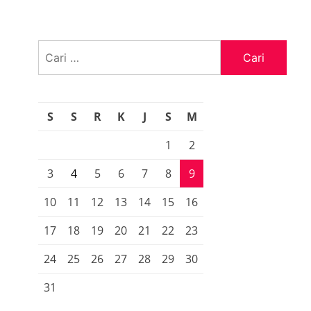
Cari
untuk:
S
S
R
K
J
S
M
1
2
3
4
5
6
7
8
9
10
11
12
13
14
15
16
17
18
19
20
21
22
23
24
25
26
27
28
29
30
31