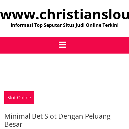
Skip
www.christianslo
to
content
Informasi Top Seputar Situs Judi Online Terkini
Slot Online
Minimal Bet Slot Dengan Peluang
Besar