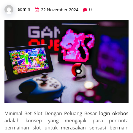
0
admin
22 November 2024
Minimal Bet Slot Dengan Peluang Besar
login okebos
adalah konsep yang mengajak para pencinta
permainan slot untuk merasakan sensasi bermain