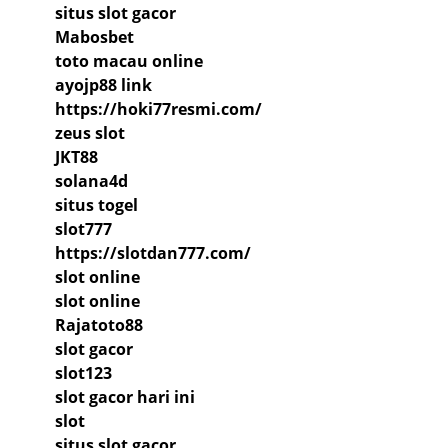
situs slot gacor
Mabosbet
toto macau online
ayojp88 link
https://hoki77resmi.com/
zeus slot
JKT88
solana4d
situs togel
slot777
https://slotdan777.com/
slot online
slot online
Rajatoto88
slot gacor
slot123
slot gacor hari ini
slot
situs slot gacor