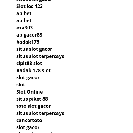
Slot leci123
apibet
apibet
exa303
apigacor88
badak178
situs slot gacor
situs slot terpercaya
cipit88 slot
Badak 178 slot
slot gacor
slot
Slot Online
situs piket 88
toto slot gacor
situs slot terpercaya
cancertoto
slot gacor