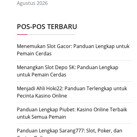
Agustus 2026
POS-POS TERBARU
Menemukan Slot Gacor: Panduan Lengkap untuk
Pemain Cerdas
Menangkan Slot Depo 5K: Panduan Lengkap
untuk Pemain Cerdas
Menjadi Ahli Hoki22: Panduan Terlengkap untuk
Pecinta Kasino Online
Panduan Lengkap Piubet: Kasino Online Terbaik
untuk Semua Pemain
Panduan Lengkap Sarang777: Slot, Poker, dan