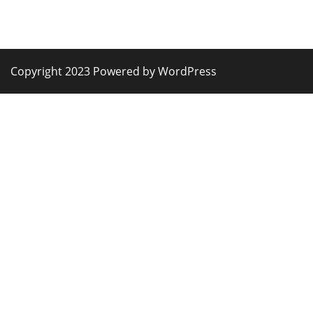
Copyright 2023 Powered by WordPress