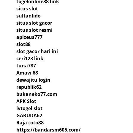
togelonline88 link
situs slot
sultanlido
situs slot gacor
situs slot resmi
apizeus777
slot88
slot gacor hari ini
ceri123 link
tuna787
Amavi 68
dewajitu login
republik62
bukaneko77.com
APK Slot
lvtogel slot
GARUDA62
Raja toto88
https://bandarsm605.com/