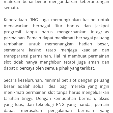
mainkan benar-benar mengandalkan keberuntungan
semata.
Keberadaan RNG juga memungkinkan kasino untuk
menawarkan berbagai fitur bonus dan jackpot
progresif tanpa harus mengorbankan integritas
permainan. Pemain dapat menikmati berbagai peluang
tambahan untuk memenangkan hadiah besar,
sementara kasino tetap menjaga keadilan dan
transparansi permainan. Hal ini membuat permainan
slot tidak hanya menghibur tetapi juga aman dan
dapat dipercaya oleh semua pihak yang terlibat.
Secara keseluruhan, minimal bet slot dengan peluang
besar adalah solusi ideal bagi mereka yang ingin
menikmati permainan slot tanpa harus mengeluarkan
taruhan tinggi. Dengan kemudahan bermain, akses
yang luas, dan teknologi RNG yang handal, pemain
dapat merasakan pengalaman bermain yang