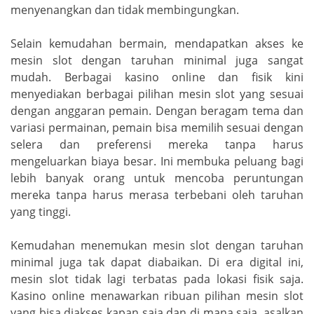
menyenangkan dan tidak membingungkan.
Selain kemudahan bermain, mendapatkan akses ke
mesin slot dengan taruhan minimal juga sangat
mudah. Berbagai kasino online dan fisik kini
menyediakan berbagai pilihan mesin slot yang sesuai
dengan anggaran pemain. Dengan beragam tema dan
variasi permainan, pemain bisa memilih sesuai dengan
selera dan preferensi mereka tanpa harus
mengeluarkan biaya besar. Ini membuka peluang bagi
lebih banyak orang untuk mencoba peruntungan
mereka tanpa harus merasa terbebani oleh taruhan
yang tinggi.
Kemudahan menemukan mesin slot dengan taruhan
minimal juga tak dapat diabaikan. Di era digital ini,
mesin slot tidak lagi terbatas pada lokasi fisik saja.
Kasino online menawarkan ribuan pilihan mesin slot
yang bisa diakses kapan saja dan di mana saja, asalkan