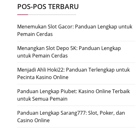
POS-POS TERBARU
Menemukan Slot Gacor: Panduan Lengkap untuk
Pemain Cerdas
Menangkan Slot Depo 5K: Panduan Lengkap
untuk Pemain Cerdas
Menjadi Ahli Hoki22: Panduan Terlengkap untuk
Pecinta Kasino Online
Panduan Lengkap Piubet: Kasino Online Terbaik
untuk Semua Pemain
Panduan Lengkap Sarang777: Slot, Poker, dan
Casino Online