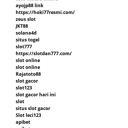
ayojp88 link
https://hoki77resmi.com/
zeus slot
JKT88
solana4d
situs togel
slot777
https://slotdan777.com/
slot online
slot online
Rajatoto88
slot gacor
slot123
slot gacor hari ini
slot
situs slot gacor
Slot leci123
apibet